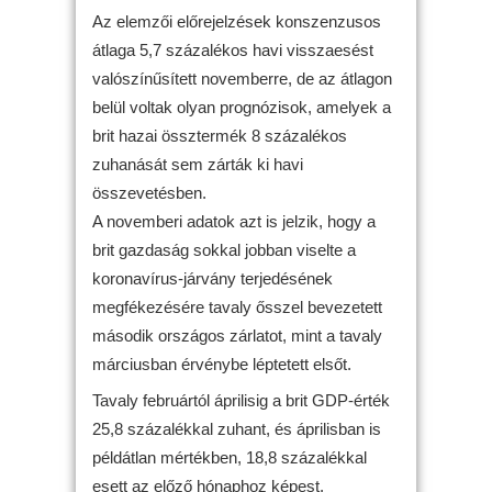
Az elemzői előrejelzések konszenzusos
átlaga 5,7 százalékos havi visszaesést
valószínűsített novemberre, de az átlagon
belül voltak olyan prognózisok, amelyek a
brit hazai össztermék 8 százalékos
zuhanását sem zárták ki havi
összevetésben.
A novemberi adatok azt is jelzik, hogy a
brit gazdaság sokkal jobban viselte a
koronavírus-járvány terjedésének
megfékezésére tavaly ősszel bevezetett
második országos zárlatot, mint a tavaly
márciusban érvénybe léptetett elsőt.
Tavaly februártól áprilisig a brit GDP-érték
25,8 százalékkal zuhant, és áprilisban is
példátlan mértékben, 18,8 százalékkal
esett az előző hónaphoz képest.