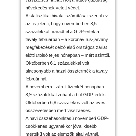
növekedésnek vetett véget.
A statisztikai hivatal számításai szerint ez
azt is jelenti, hogy novemberben 8,5
százalékkal maradt el a GDP-érték a
tavaly februárban – a koronavírus-járvány
megfékezését célzó első országos zárlat
előtti utolsó teljes hónapban – mért szinttől.
Októberben 6,1 százalékkal volt
alacsonyabb a hazai össztermék a tavaly
februárinál.
A novemberrel zárult tizenkét hónapban
8,9 százalékkal zuhant a brit GDP-érték.
Októberben 6,8 százalékos volt az éves
összevetésben mért visszaesés.
A havi összehasonlítású novemberi GDP-
csökkenés ugyanakkor jóval kisebb
mértékű volt az elemzők által vártnál.