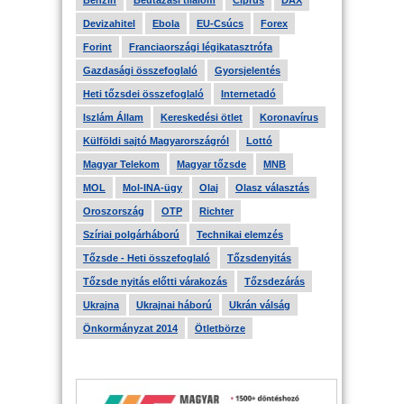
Benzin
Beutazási tilalom
Ciprus
DAX
Devizahitel
Ebola
EU-Csúcs
Forex
Forint
Franciaországi légikatasztrófa
Gazdasági összefoglaló
Gyorsjelentés
Heti tőzsdei összefoglaló
Internetadó
Iszlám Állam
Kereskedési ötlet
Koronavírus
Külföldi sajtó Magyarországról
Lottó
Magyar Telekom
Magyar tőzsde
MNB
MOL
Mol-INA-ügy
Olaj
Olasz választás
Oroszország
OTP
Richter
Szíriai polgárháború
Technikai elemzés
Tőzsde - Heti összefoglaló
Tőzsdenyitás
Tőzsde nyitás előtti várakozás
Tőzsdezárás
Ukrajna
Ukrajnai háború
Ukrán válság
Önkormányzat 2014
Ötletbörze