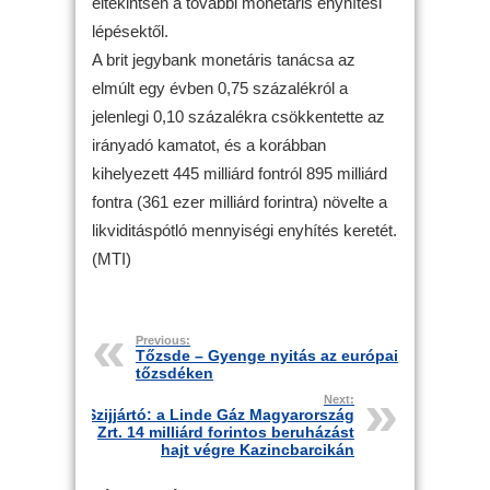
eltekintsen a további monetáris enyhítési
lépésektől.
A brit jegybank monetáris tanácsa az
elmúlt egy évben 0,75 százalékról a
jelenlegi 0,10 százalékra csökkentette az
irányadó kamatot, és a korábban
kihelyezett 445 milliárd fontról 895 milliárd
fontra (361 ezer milliárd forintra) növelte a
likviditáspótló mennyiségi enyhítés keretét.
(MTI)
Previous:
Tőzsde – Gyenge nyitás az európai
tőzsdéken
Next:
Szijjártó: a Linde Gáz Magyarország
Zrt. 14 milliárd forintos beruházást
hajt végre Kazincbarcikán