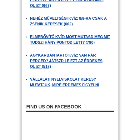
PERCED? JÁTSZD LE EZT AZ IZGALMAS
QUIZT (667)
NEHÉZ MŰVELTSÉGI KVÍZ: 8/8-RA CSAK A
ZSENIK KÉPESEK (602)
ELMEBŐVÍTŐ KVÍZ: MOST MUTASD MEG MIT
TUDSZ! HÁNY PONTOD LETT? (780)
AGYKARBANTARTÓ KVÍZ: VAN PÁR
PERCED? JÁTSZD LE EZT AZ ÉRDEKES
QUIZT (518)
VÁLLALATI NYELVISKOLÁT KERES?
MUTATJUK, MIRE ÉRDEMES FIGYELNI
FIND US ON FACEBOOK