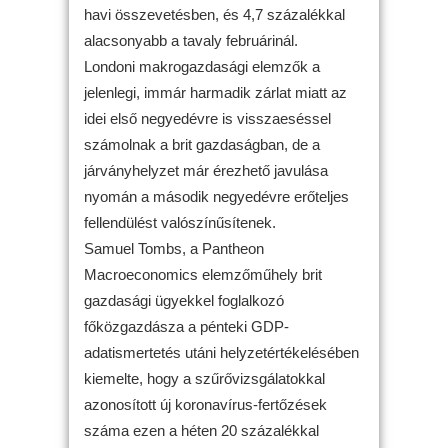
havi összevetésben, és 4,7 százalékkal
alacsonyabb a tavaly februárinál.
Londoni makrogazdasági elemzők a
jelenlegi, immár harmadik zárlat miatt az
idei első negyedévre is visszaeséssel
számolnak a brit gazdaságban, de a
járványhelyzet már érezhető javulása
nyomán a második negyedévre erőteljes
fellendülést valószínűsítenek.
Samuel Tombs, a Pantheon
Macroeconomics elemzőműhely brit
gazdasági ügyekkel foglalkozó
főközgazdásza a pénteki GDP-
adatismertetés utáni helyzetértékelésében
kiemelte, hogy a szűrővizsgálatokkal
azonosított új koronavírus-fertőzések
száma ezen a héten 20 százalékkal