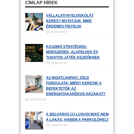
CÍMLAP HÍREK
VÁLLALATI NYELVISKOLÁT
KERES? MUTATJUK, MIRE
ÉRDEMES FIGYELNI
2026-08-07
KASZINÓ STRATÉGIÁK:
MÓDSZEREK, ALAPELVEK ÉS
TUDATOS JÁTÉK KEZDŐKNEK
2026-07-31
AZ INGATLANPIAC ZÖLD
FORDULATA: MIÉRT KERESIK A
BEFEKTETŐK AZ
ENERGIATAKARÉKOS HÁZAKAT?
2026-07-30
A BELVÁROS ÚJ LUXUSCIKKE NEM
A LAKÁS, HANEM A PARKOLÓHELY
2026-07-29