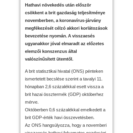
Hathavi növekedés után először
csökkent a brit gazdaság teljesítménye
novemberben, a koronavírus-járvány
megfékezését célzó akkori korlátozások
bevezetése nyomán. A visszaesés
ugyanakkor jóval elmaradt az előzetes
elemzői konszenzus által
valószínűsített ütemtől.
A brit statisztikai hivatal (ONS) pénteken
ismertetett becslése szerint a tavalyi 11.
hónapban 2,6 százalékkal esett vissza a
brit hazai össztermék (GDP) októberhez
mérve.
Októberben 0,6 százalékkal emelkedett a
brit GDP-érték havi összevetésben.
Az ONS hangsúlyozza, hogy a novemberi
visszaesés hathavi folyamatos gazdasági