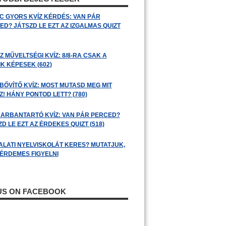
C GYORS KVÍZ KÉRDÉS: VAN PÁR
ED? JÁTSZD LE EZT AZ IZGALMAS QUIZT
 MŰVELTSÉGI KVÍZ: 8/8-RA CSAK A
K KÉPESEK (602)
BŐVÍTŐ KVÍZ: MOST MUTASD MEG MIT
! HÁNY PONTOD LETT? (780)
ARBANTARTÓ KVÍZ: VAN PÁR PERCED?
D LE EZT AZ ÉRDEKES QUIZT (518)
ALATI NYELVISKOLÁT KERES? MUTATJUK,
 ÉRDEMES FIGYELNI
 US ON FACEBOOK