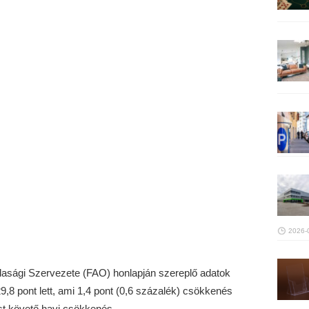
2026-
sági Szervezete (FAO) honlapján szereplő adatok
9,8 pont lett, ami 1,4 pont (0,6 százalék) csökkenés
st követő havi csökkenés.