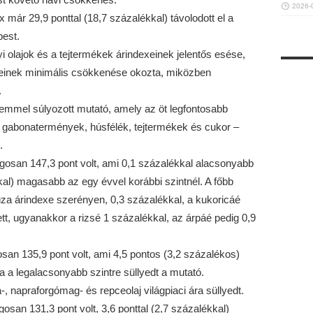
2026-
 már 29,9 ponttal (18,7 százalékkal) távolodott el a
est.
i olajok és a tejtermékek árindexeinek jelentős esése,
xeinek minimális csökkenése okozta, miközben
.
emmel súlyozott mutató, amely az öt legfontosabb
, gabonatermények, húsfélék, tejtermékek és cukor –
.
osan 147,3 pont volt, ami 0,1 százalékkal alacsonyabb
kkal) magasabb az egy évvel korábbi szintnél. A főbb
za árindexe szerényen, 0,3 százalékkal, a kukoricáé
t, ugyanakkor a rizsé 1 százalékkal, az árpáé pedig 0,9
osan 135,9 pont volt, ami 4,5 pontos (3,2 százalékos)
a a legalacsonyabb szintre süllyedt a mutató.
, napraforgómag- és repceolaj világpiaci ára süllyedt.
osan 131,3 pont volt, 3,6 ponttal (2,7 százalékkal)