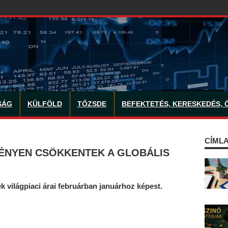
SÁG
KÜLFÖLD
TŐZSDE
BEFEKTETÉS, KERESKEDÉS, 
CÍMLA
ÉNYEN CSÖKKENTEK A GLOBÁLIS
k világpiaci árai februárban januárhoz képest.