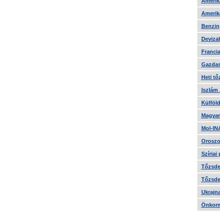
Amerika
Amerika
Benzin
Devizah
Francia
Gazdas
Heti tő
Iszlám
Külföld
Magyar
Mol-IN
Oroszo
Szíriai
Tőzsde 
Tőzsde 
Ukrajn
Önkorm