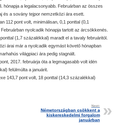
3. hónapja a legalacsonyabb. Februárban az összes
j és a sovány tejpor nemzetközi ára esett.
 112 pont volt, minimálisan, 0,1 ponttal (0,1
 Februárban nyolcadik hónapja tartott az árcsökkenés.
nttal (1,7 százalékkal) maradt el a tavaly februáritól.
özi árai már a nyolcadik egymást követő hónapban
arhahús világpiaci ára pedig stagnált.
ont, 2017. februárja óta a legmagasabb volt idén
al) felülmúlta a januárit.
e 143,7 pont volt, 18 ponttal (14,3 százalékkal)
Next:
Németországban csökkent a
kiskereskedelmi forgalom
januárban