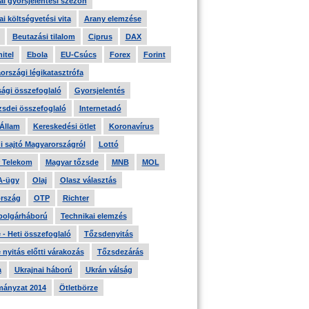
i gyorsjelentési szezon
i költségvetési vita
Arany elemzése
Beutazási tilalom
Ciprus
DAX
itel
Ebola
EU-Csúcs
Forex
Forint
országi légikatasztrófa
ági összefoglaló
Gyorsjelentés
zsdei összefoglaló
Internetadó
 Állam
Kereskedési ötlet
Koronavírus
i sajtó Magyarországról
Lottó
 Telekom
Magyar tőzsde
MNB
MOL
A-ügy
Olaj
Olasz választás
rszág
OTP
Richter
 polgárháború
Technikai elemzés
- Heti összefoglaló
Tőzsdenyitás
nyitás előtti várakozás
Tőzsdezárás
a
Ukrajnai háború
Ukrán válság
ányzat 2014
Ötletbörze