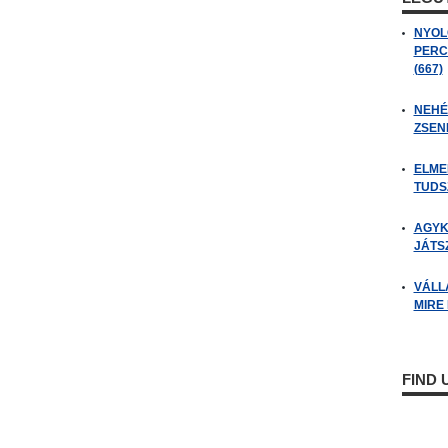
NYOL
PERC
(667)
NEHÉZ
ZSENI
ELME
TUDSZ
AGYK
JÁTSZ
VÁLL
MIRE
FIND