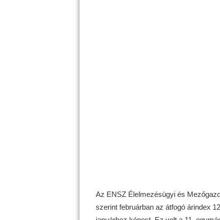
Az ENSZ Élelmezésügyi és Mezőgazda
szerint februárban az átfogó árindex 12
januárhoz képest. Ez volt a 11. egymá