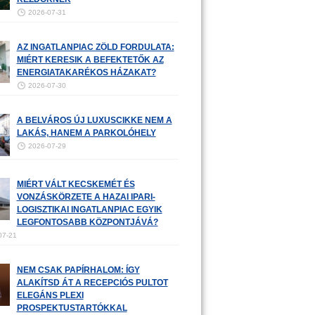
2026-07-31
AZ INGATLANPIAC ZÖLD FORDULATA:
MIÉRT KERESIK A BEFEKTETŐK AZ
ENERGIATAKARÉKOS HÁZAKAT?
2026-07-30
A BELVÁROS ÚJ LUXUSCIKKE NEM A
LAKÁS, HANEM A PARKOLÓHELY
2026-07-29
MIÉRT VÁLT KECSKEMÉT ÉS
VONZÁSKÖRZETE A HAZAI IPARI-
LOGISZTIKAI INGATLANPIAC EGYIK
LEGFONTOSABB KÖZPONTJÁVÁ?
07-21
NEM CSAK PAPÍRHALOM: ÍGY
ALAKÍTSD ÁT A RECEPCIÓS PULTOT
ELEGÁNS PLEXI
PROSPEKTUSTARTÓKKAL