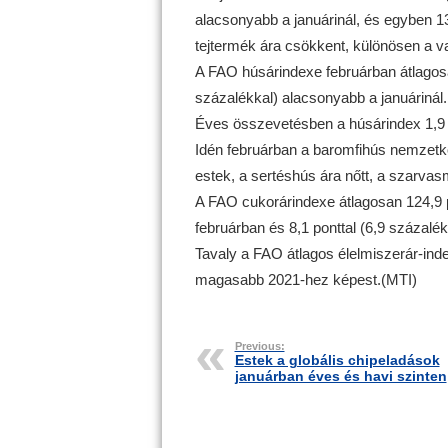
alacsonyabb a januárinál, és egyben 1
tejtermék ára csökkent, különösen a va
A FAO húsárindexe februárban átlagosan
százalékkal) alacsonyabb a januárinál.
Éves összevetésben a húsárindex 1,9 po
Idén februárban a baromfihús nemzetk
estek, a sertéshús ára nőtt, a szarvasm
A FAO cukorárindexe átlagosan 124,9 p
februárban és 8,1 ponttal (6,9 százalékk
Tavaly a FAO átlagos élelmiszerár-index
magasabb 2021-hez képest.(MTI)
Previous:
Estek a globális chipeladások
januárban éves és havi szinten