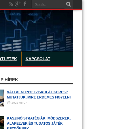
ÖTLETEK
KAPCSOLAT
P HÍREK
VÁLLALATI NYELVISKOLÁT KERES?
MUTATJUK, MIRE ÉRDEMES FIGYELNI
2026-08-07
KASZINÓ STRATÉGIÁK: MÓDSZEREK,
ALAPELVEK ÉS TUDATOS JÁTÉK
KEZDŐKNEK