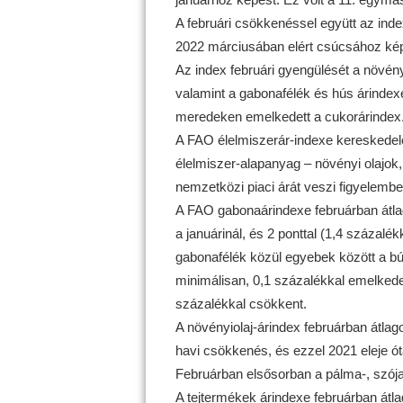
A februári csökkenéssel együtt az index
2022 márciusában elért csúcsához kép
Az index februári gyengülését a növény
valamint a gabonafélék és hús árinde
meredeken emelkedett a cukorárindex
A FAO élelmiszerár-indexe kereskedel
élelmiszer-alapanyag – növényi olajok
nemzetközi piaci árát veszi figyelembe
A FAO gabonaárindexe februárban átlag
a januárinál, és 2 ponttal (1,4 százalé
gabonafélék közül egyebek között a bú
minimálisan, 0,1 százalékkal emelkedet
százalékkal csökkent.
A növényiolaj-árindex februárban átlag
havi csökkenés, és ezzel 2021 eleje ót
Februárban elsősorban a pálma-, szója-
A tejtermékek árindexe februárban átlag