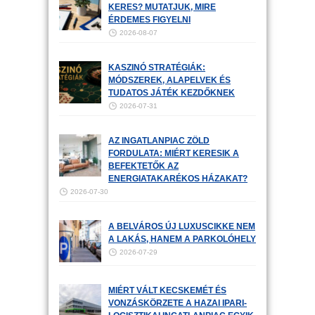
KERES? MUTATJUK, MIRE
ÉRDEMES FIGYELNI
2026-08-07
KASZINÓ STRATÉGIÁK:
MÓDSZEREK, ALAPELVEK ÉS
TUDATOS JÁTÉK KEZDŐKNEK
2026-07-31
AZ INGATLANPIAC ZÖLD
FORDULATA: MIÉRT KERESIK A
BEFEKTETŐK AZ
ENERGIATAKARÉKOS HÁZAKAT?
2026-07-30
A BELVÁROS ÚJ LUXUSCIKKE NEM
A LAKÁS, HANEM A PARKOLÓHELY
2026-07-29
MIÉRT VÁLT KECSKEMÉT ÉS
VONZÁSKÖRZETE A HAZAI IPARI-