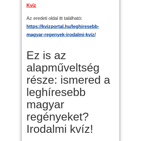
Kvíz
Az eredeti oldal itt található:
https://kvizportal.hu/leghiresebb-
magyar-regenyek-irodalmi-kviz/
Ez is az
alapműveltség
része: ismered a
leghíresebb
magyar
regényeket?
Irodalmi kvíz!