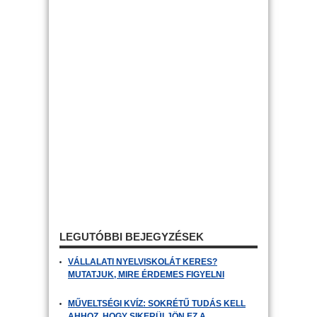
LEGUTÓBBI BEJEGYZÉSEK
VÁLLALATI NYELVISKOLÁT KERES?
MUTATJUK, MIRE ÉRDEMES FIGYELNI
MŰVELTSÉGI KVÍZ: SOKRÉTŰ TUDÁS KELL
AHHOZ, HOGY SIKERÜLJÖN EZ A