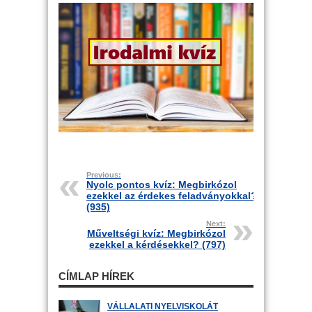
Previous:
Nyolc pontos kvíz: Megbirkózol
ezekkel az érdekes feladványokkal?
(935)
Next:
Műveltségi kvíz: Megbirkózol
ezekkel a kérdésekkel? (797)
CÍMLAP HÍREK
VÁLLALATI NYELVISKOLÁT