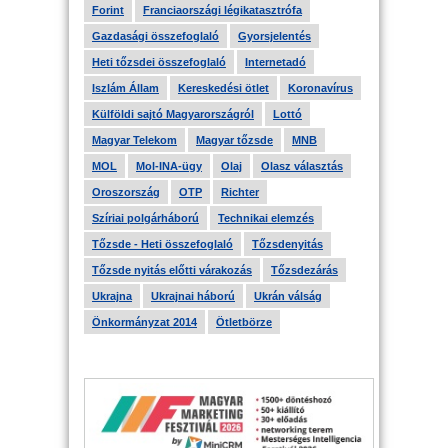
Forint
Franciaországi légikatasztrófa
Gazdasági összefoglaló
Gyorsjelentés
Heti tőzsdei összefoglaló
Internetadó
Iszlám Állam
Kereskedési ötlet
Koronavírus
Külföldi sajtó Magyarországról
Lottó
Magyar Telekom
Magyar tőzsde
MNB
MOL
Mol-INA-ügy
Olaj
Olasz választás
Oroszország
OTP
Richter
Szíriai polgárháború
Technikai elemzés
Tőzsde - Heti összefoglaló
Tőzsdenyitás
Tőzsde nyitás előtti várakozás
Tőzsdezárás
Ukrajna
Ukrajnai háború
Ukrán válság
Önkormányzat 2014
Ötletbörze