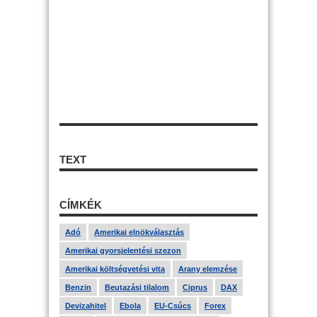
TEXT
CÍMKÉK
Adó
Amerikai elnökválasztás
Amerikai gyorsjelentési szezon
Amerikai költségvetési vita
Arany elemzése
Benzin
Beutazási tilalom
Ciprus
DAX
Devizahitel
Ebola
EU-Csúcs
Forex