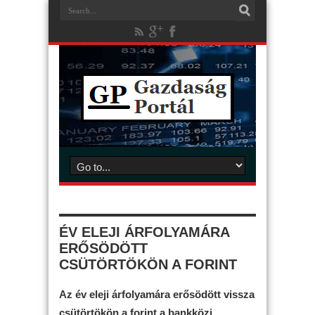
ÉV ELEJI ÁRFOLYAMÁRA
ERŐSÖDÖTT
CSÜTÖRTÖKÖN A FORINT
Az év eleji árfolyamára erősödött vissza
csütörtökön a forint a bankközi