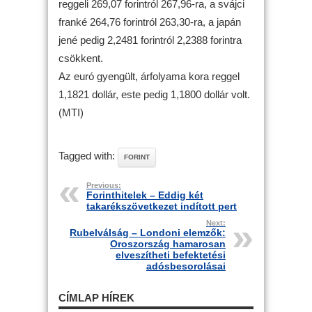
reggeli 269,07 forintról 267,96-ra, a svájci
franké 264,76 forintról 263,30-ra, a japán
jené pedig 2,2481 forintról 2,2388 forintra
csökkent.
Az euró gyengült, árfolyama kora reggel
1,1821 dollár, este pedig 1,1800 dollár volt.
(MTI)
Tagged with:
FORINT
Previous:
Forinthitelek – Eddig két
takarékszövetkezet indított pert
Next:
Rubelválság – Londoni elemzők:
Oroszország hamarosan
elveszítheti befektetési
adósbesorolásai
CÍMLAP HÍREK