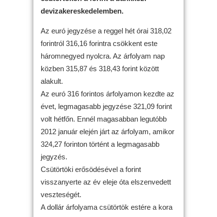
devizakereskedelemben.
Az euró jegyzése a reggel hét órai 318,02
forintról 316,16 forintra csökkent este
háromnegyed nyolcra. Az árfolyam nap
közben 315,87 és 318,43 forint között
alakult.
Az euró 316 forintos árfolyamon kezdte az
évet, legmagasabb jegyzése 321,09 forint
volt hétfőn. Ennél magasabban legutóbb
2012 január elején járt az árfolyam, amikor
324,27 forinton történt a legmagasabb
jegyzés.
Csütörtöki erősödésével a forint
visszanyerte az év eleje óta elszenvedett
veszteségét.
A dollár árfolyama csütörtök estére a kora