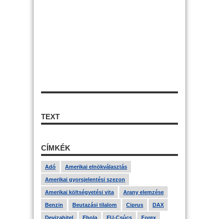
TEXT
CÍMKÉK
Adó
Amerikai elnökválasztás
Amerikai gyorsjelentési szezon
Amerikai költségvetési vita
Arany elemzése
Benzin
Beutazási tilalom
Ciprus
DAX
Devizahitel
Ebola
EU-Csúcs
Forex