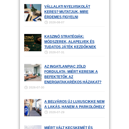
VÁLLALATI NYELVISKOLÁT
KERES? MUTATJUK, MIRE
ÉRDEMES FIGYELNI
2026-08-07
KASZINÓ STRATÉGIÁK:
MÓDSZEREK, ALAPELVEK ÉS
TUDATOS JÁTÉK KEZDŐKNEK
2026-07-31
AZ INGATLANPIAC ZÖLD
FORDULATA: MIÉRT KERESIK A
BEFEKTETŐK AZ
ENERGIATAKARÉKOS HÁZAKAT?
2026-07-30
A BELVÁROS ÚJ LUXUSCIKKE NEM
A LAKÁS, HANEM A PARKOLÓHELY
2026-07-29
MIÉRT VÁLT KECSKEMÉT ÉS