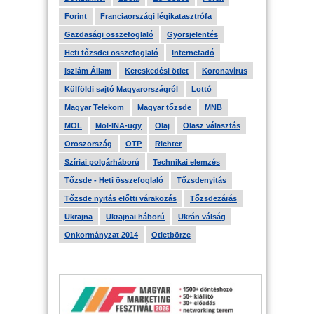
Forint
Franciaországi légikatasztrófa
Gazdasági összefoglaló
Gyorsjelentés
Heti tőzsdei összefoglaló
Internetadó
Iszlám Állam
Kereskedési ötlet
Koronavírus
Külföldi sajtó Magyarországról
Lottó
Magyar Telekom
Magyar tőzsde
MNB
MOL
Mol-INA-ügy
Olaj
Olasz választás
Oroszország
OTP
Richter
Szíriai polgárháború
Technikai elemzés
Tőzsde - Heti összefoglaló
Tőzsdenyitás
Tőzsde nyitás előtti várakozás
Tőzsdezárás
Ukrajna
Ukrajnai háború
Ukrán válság
Önkormányzat 2014
Ötletbörze