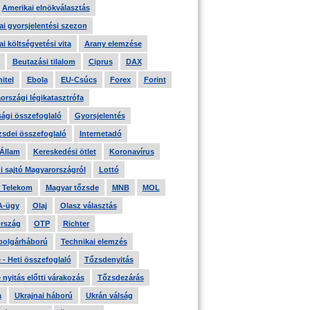
Amerikai elnökválasztás
i gyorsjelentési szezon
i költségvetési vita
Arany elemzése
Beutazási tilalom
Ciprus
DAX
itel
Ebola
EU-Csúcs
Forex
Forint
országi légikatasztrófa
ági összefoglaló
Gyorsjelentés
zsdei összefoglaló
Internetadó
 Állam
Kereskedési ötlet
Koronavírus
i sajtó Magyarországról
Lottó
 Telekom
Magyar tőzsde
MNB
MOL
A-ügy
Olaj
Olasz választás
rszág
OTP
Richter
 polgárháború
Technikai elemzés
- Heti összefoglaló
Tőzsdenyitás
nyitás előtti várakozás
Tőzsdezárás
a
Ukrajnai háború
Ukrán válság