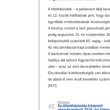
A hitelintézetek – a parlament által ta
és 12. között indíthatnak pert, hogy b
egyoldalú módosításainak tisztessége
A törvény szerint a nem pereskedő pén
pedig augusztus 15. és szeptember 30. 
befejezésétől számított 60. napig – kell
Az elszámolással kapcsolatban minden 
A bankoknak minden olyan esetben els
hatálya alá tartozó fogyasztói kölcsö
után – azaz az első devizahiteles tör
Elszámolási kötelezettségük van akkor
de abból el nem évült követelés szárm
(MTI)
Previous:
Az államháztartás központi
alrendszerének 2014. évi hiány