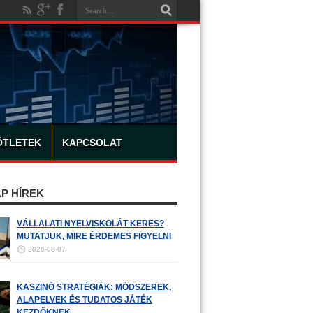
ÖTLETEK
KAPCSOLAT
P HÍREK
VÁLLALATI NYELVISKOLÁT KERES?
MUTATJUK, MIRE ÉRDEMES FIGYELNI
2026-08-07
KASZINÓ STRATÉGIÁK: MÓDSZEREK,
ALAPELVEK ÉS TUDATOS JÁTÉK
KEZDŐKNEK