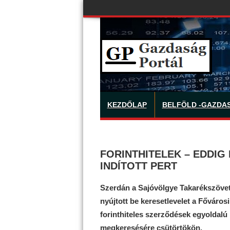
KEZDŐLAP
BELFÖLD -GAZDA
FORINTHITELEK – EDDI
INDÍTOTT PERT
Szerdán a Sajóvölgye Takarékszövet
nyújtott be keresetlevelet a Fővár
forinthiteles szerződések egyoldalú
megkeresésére csütörtökön.