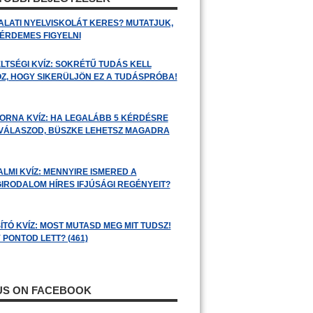
ALATI NYELVISKOLÁT KERES? MUTATJUK,
 ÉRDEMES FIGYELNI
LTSÉGI KVÍZ: SOKRÉTŰ TUDÁS KELL
Z, HOGY SIKERÜLJÖN EZ A TUDÁSPRÓBA!
ORNA KVÍZ: HA LEGALÁBB 5 KÉRDÉSRE
 VÁLASZOD, BÜSZKE LEHETSZ MAGADRA
ALMI KVÍZ: MENNYIRE ISMERED A
GIRODALOM HÍRES IFJÚSÁGI REGÉNYEIT?
ÍTÓ KVÍZ: MOST MUTASD MEG MIT TUDSZ!
 PONTOD LETT? (461)
 US ON FACEBOOK