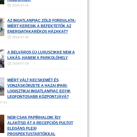
2026-07-31
AZ INGATLANPIAC ZÖLD FORDULATA:
MIÉRT KERESIK A BEFEKTETŐK AZ
ENERGIATAKARÉKOS HÁZAKAT?
2026-07-30
A BELVÁROS ÚJ LUXUSCIKKE NEM A
LAKÁS, HANEM A PARKOLÓHELY
2026-07-29
MIÉRT VÁLT KECSKEMÉT ÉS
VONZÁSKÖRZETE A HAZAI IPARI-
LOGISZTIKAI INGATLANPIAC EGYIK
LEGFONTOSABB KÖZPONTJÁVÁ?
07-21
NEM CSAK PAPÍRHALOM: ÍGY
ALAKÍTSD ÁT A RECEPCIÓS PULTOT
ELEGÁNS PLEXI
PROSPEKTUSTARTÓKKAL