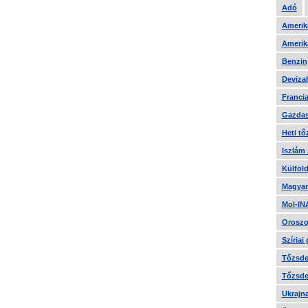
Adó
Amerika
Amerika
Benzin
Devizah
Francia
Gazdas
Heti tő
Iszlám
Külföld
Magyar
Mol-IN
Oroszo
Szíriai
Tőzsde 
Tőzsde 
Ukrajn