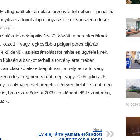
valy elfogadott elszámolási törvény értelmében – január 5.
izonyítsák a forint alapú fogyasztói kölcsönszerződések
sségét.
zintézeteknek április 16-30. között, a pereskedőknek
között – vagy legkésőbb a polgári peres eljárás
 elküldeniük az elszámolást forinthiteles ügyfeleiknek.
költség a bankot terheli a törvény értelmében.
zámolási kötelezettségük van, amelyben a törvény
nszerződés még nem szűnt meg, vagy 2009. július 26.
vény hatálybalépését megelőző 5 éven belül – szűnt meg.
 is, ha a szerződés a 2009-es időpont előtt szűnt meg,
azik.
2026-
Next:
Év eleji árfolyamára erősödött
a
csütörtökön a forint