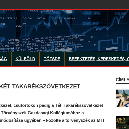
SÁG
KÜLFÖLD
TŐZSDE
BEFEKTETÉS, KERESKEDÉS, 
CÍMLA
G KÉT TAKARÉKSZÖVETKEZET
kezet, csütörtökön pedig a Téti Takarékszövetkezet
osi Törvényszék Gazdasági Kollégiumához a
 módosítása ügyében – közölte a törvényszék az MTI