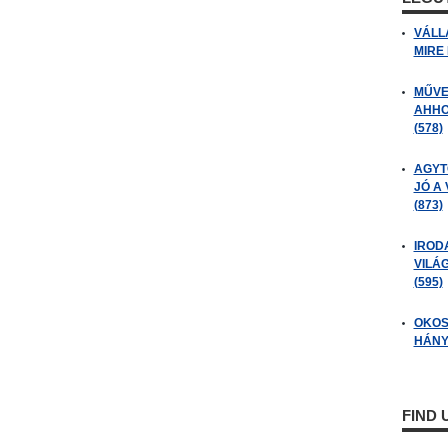
VÁLL
MIRE
MŰVE
AHHO
(578)
AGYT
JÓ A
(873)
IROD
VILÁ
(595)
OKOS
HÁNY
FIND