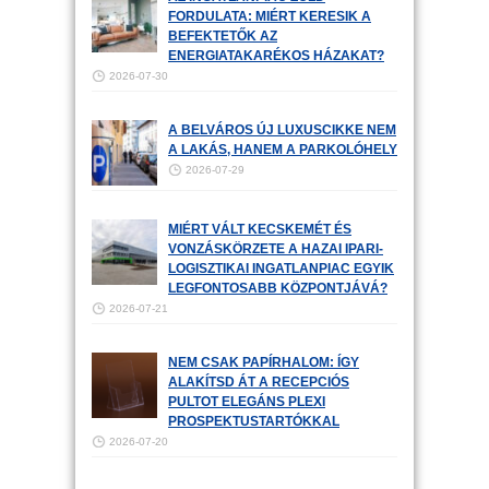
FORDULATA: MIÉRT KERESIK A
BEFEKTETŐK AZ
ENERGIATAKARÉKOS HÁZAKAT?
2026-07-30
A BELVÁROS ÚJ LUXUSCIKKE NEM
A LAKÁS, HANEM A PARKOLÓHELY
2026-07-29
MIÉRT VÁLT KECSKEMÉT ÉS
VONZÁSKÖRZETE A HAZAI IPARI-
LOGISZTIKAI INGATLANPIAC EGYIK
LEGFONTOSABB KÖZPONTJÁVÁ?
2026-07-21
NEM CSAK PAPÍRHALOM: ÍGY
ALAKÍTSD ÁT A RECEPCIÓS
PULTOT ELEGÁNS PLEXI
PROSPEKTUSTARTÓKKAL
2026-07-20