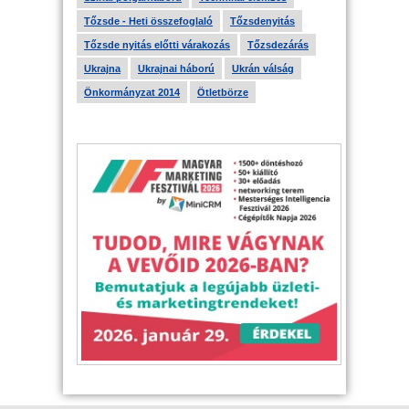
Tőzsde - Heti összefoglaló
Tőzsdenyitás
Tőzsde nyitás előtti várakozás
Tőzsdezárás
Ukrajna
Ukrajnai háború
Ukrán válság
Önkormányzat 2014
Ötletbörze