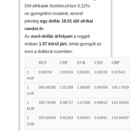
Dél-afrikaiak fizetőeszköze 0.12%-
os gyengülést mutatott, amivel
jelenleg
egy dollár 18.01 dél afrikai
randot ér
.
Az
euró-dollár árfolyam
a reggeli
órában
1.07 körül járt
, tehát gyengült az
euró a dollárral szemben.
HUF
CHF
EUR
USD
GBP
1
0.00259
0.00263
0.00281
0.00233
0.37643
HUF
1
385.66280
1.01289
1.08385
0.90058
145.17439
CHF
1
380.75396
0.98727
1.07006
0.88912
143.32656
EUR
1
355.82600
0.92263
0.93453
0.83091
133.94297
USD