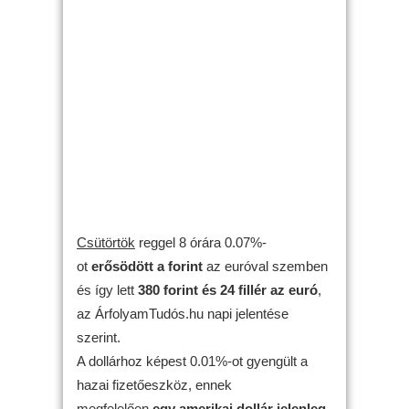
Csütörtök
reggel 8 órára 0.07%-
ot
erősödött
a forint
az euróval szemben
és így lett
380 forint és 24 fillér az euró
,
az ÁrfolyamTudós.hu napi jelentése
szerint.
A dollárhoz képest 0.01%-ot gyengült a
hazai fizetőeszköz, ennek
megfelelően
egy amerikai dollár jelenleg