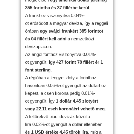
355 forintba és 37 fillérbe kerül
.
A frankhoz viszonyítva 0.04%-
ot erősödött a magyar deviza, így a reggeli
órában
egy svájci frankért 385 forintot
és 04 fillért kell adni
a nemzetközi
devizapiacon.
Az angol fonthoz viszonyítva 0.01%-
ot gyengült,
így 427 forint 78 fillért ér 1
font sterling
.
A régióban a lengyel zloty a forinthoz
hasonlóan 0.06%-ot gyengült az dollárhoz
képest, a cseh korona pedig 0.01%-
ot gyengült. Így
1 dollár 4.45 zlotyért
vagy 22.11 cseh koronáért vehető meg
.
A feltörekvő piaci devizák közül a
líra 0.02%-ot gyengült a dollár ellenében
és
1 USD értéke 4.45 török líra
, míg a