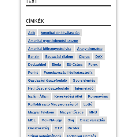
TEXT
CÍMKÉK
Adó
Amerikai elnökválasztás
Amerikai gyorsjelentési szezon
Amerikai költségvetési vita
Arany elemzése
Benzin
Beutazási tilalom
Ciprus
DAX
Devizahitel
Ebola
EU-Csúcs
Forex
Forint
Franciaországi légikatasztrófa
Gazdasági összefoglaló
Gyorsjelentés
Heti tőzsdei összefoglaló
Internetadó
Iszlám Állam
Kereskedési ötlet
Koronavírus
Külföldi sajtó Magyarországról
Lottó
Magyar Telekom
Magyar tőzsde
MNB
MOL
Mol-INA-ügy
Olaj
Olasz választás
Oroszország
OTP
Richter
Szíriai polgárháború
Technikai elemzés