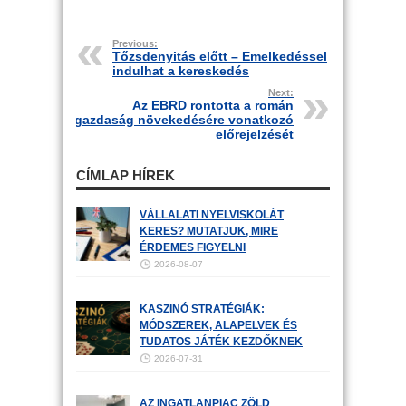
Previous:
Tőzsdenyitás előtt – Emelkedéssel
indulhat a kereskedés
Next:
Az EBRD rontotta a román
gazdaság növekedésére vonatkozó
előrejelzését
CÍMLAP HÍREK
VÁLLALATI NYELVISKOLÁT
KERES? MUTATJUK, MIRE
ÉRDEMES FIGYELNI
2026-08-07
KASZINÓ STRATÉGIÁK:
MÓDSZEREK, ALAPELVEK ÉS
TUDATOS JÁTÉK KEZDŐKNEK
2026-07-31
AZ INGATLANPIAC ZÖLD