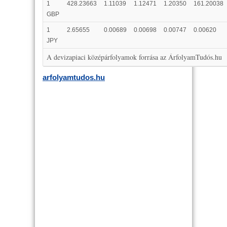
1
428.23663
1.11039
1.12471
1.20350
161.20038
GBP
1
2.65655
0.00689
0.00698
0.00747
0.00620
JPY
A devizapiaci középárfolyamok forrása az ÁrfolyamTudós.hu
arfolyamtudos.hu