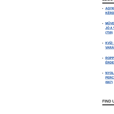
AGYK
KÉRDÉ
MŰVE
JÓ A
(759)
KVÍZ:
VARÁ
ROPP
ÉRDE
NYOL
PERC
(667)
FIND