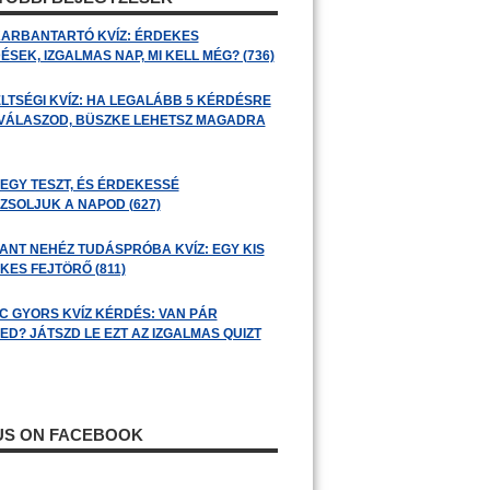
ARBANTARTÓ KVÍZ: ÉRDEKES
SEK, IZGALMAS NAP, MI KELL MÉG? (736)
LTSÉGI KVÍZ: HA LEGALÁBB 5 KÉRDÉSRE
 VÁLASZOD, BÜSZKE LEHETSZ MAGADRA
 EGY TESZT, ÉS ÉRDEKESSÉ
ZSOLJUK A NAPOD (627)
ANT NEHÉZ TUDÁSPRÓBA KVÍZ: EGY KIS
KES FEJTÖRŐ (811)
C GYORS KVÍZ KÉRDÉS: VAN PÁR
ED? JÁTSZD LE EZT AZ IZGALMAS QUIZT
 US ON FACEBOOK