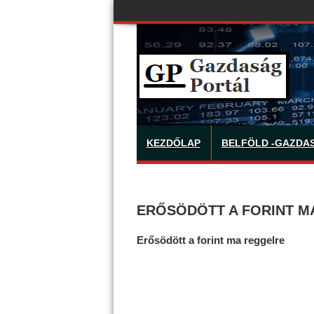
KEZDŐLAP
BELFÖLD -GAZDA
ERŐSÖDÖTT A FORINT M
Erősödött a forint ma reggelre