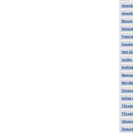
Amerika
Amerika
Benzin
Devizah
Francia
Gazdas
Heti tő
Iszlám
Külföld
Magyar
Mol-IN
Oroszo
Szíriai
Tőzsde 
Tőzsde 
Ukrajn
Önkorm