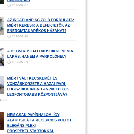
2026-07-31
AZ INGATLANPIAC ZÖLD FORDULATA:
MIÉRT KERESIK A BEFEKTETŐK AZ
ENERGIATAKARÉKOS HÁZAKAT?
2026-07-30
A BELVÁROS ÚJ LUXUSCIKKE NEM A
LAKÁS, HANEM A PARKOLÓHELY
2026-07-29
MIÉRT VÁLT KECSKEMÉT ÉS
VONZÁSKÖRZETE A HAZAI IPARI-
LOGISZTIKAI INGATLANPIAC EGYIK
LEGFONTOSABB KÖZPONTJÁVÁ?
07-21
NEM CSAK PAPÍRHALOM: ÍGY
ALAKÍTSD ÁT A RECEPCIÓS PULTOT
ELEGÁNS PLEXI
PROSPEKTUSTARTÓKKAL