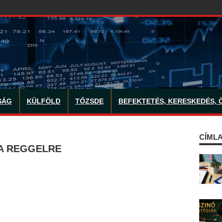
SÁG
KÜLFÖLD
TŐZSDE
BEFEKTETÉS, KERESKEDÉS, 
CÍMLA
A REGGELRE