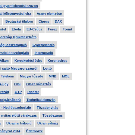
i gyorsjelentési szezon
i költségvetési vita
Arany elemzése
Beutazási tilalom
Ciprus
DAX
itel
Ebola
EU-Csúcs
Forex
Forint
országi légikatasztrófa
ági összefoglaló
Gyorsjelentés
zsdei összefoglaló
Internetadó
 Állam
Kereskedési ötlet
Koronavírus
i sajtó Magyarországról
Lottó
 Telekom
Magyar tőzsde
MNB
MOL
A-ügy
Olaj
Olasz választás
rszág
OTP
Richter
 polgárháború
Technikai elemzés
- Heti összefoglaló
Tőzsdenyitás
nyitás előtti várakozás
Tőzsdezárás
a
Ukrajnai háború
Ukrán válság
ányzat 2014
Ötletbörze