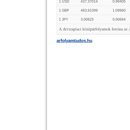
1 USD
437.37014
0.99405
1 GBP
483.81099
1.09960
1 JPY
3.00825
0.00684
A devizapiaci középárfolyamok forrása az
arfolyamtudos.hu