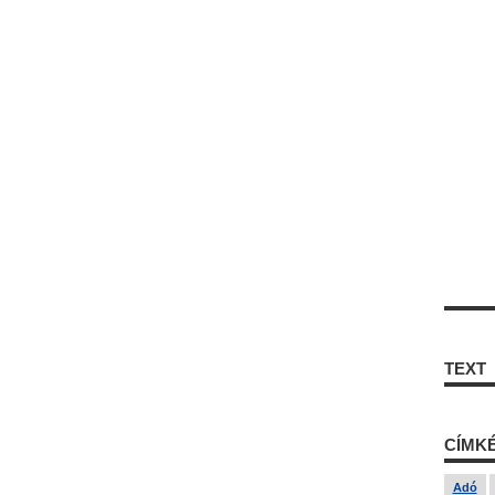
TEXT
CÍMK
Adó