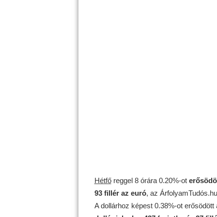
Hétfő
reggel 8 órára 0.20%-ot
erősödö
93 fillér az euró
, az ÁrfolyamTudós.hu 
A dollárhoz képest 0.38%-ot erősödött