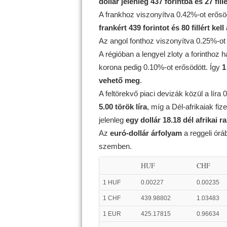
dollár jelenleg 437 forintba és 27 fill
A frankhoz viszonyítva 0.42%-ot erősö
frankért 439 forintot és 80 fillért kell
Az angol fonthoz viszonyítva 0.25%-ot
A régióban a lengyel zloty a forinthoz
korona pedig 0.10%-ot erősödött. Így
1
vehető meg
.
A feltörekvő piaci devizák közül a líra
5.00 török líra
, míg a Dél-afrikaiak f
jelenleg
egy dollár 18.18 dél afrikai r
Az
euró-dollár árfolyam
a reggeli ór
szemben.
HUF
CHF
1 HUF
0.00227
0.00235
1 CHF
439.98802
1.03483
1 EUR
425.17815
0.96634