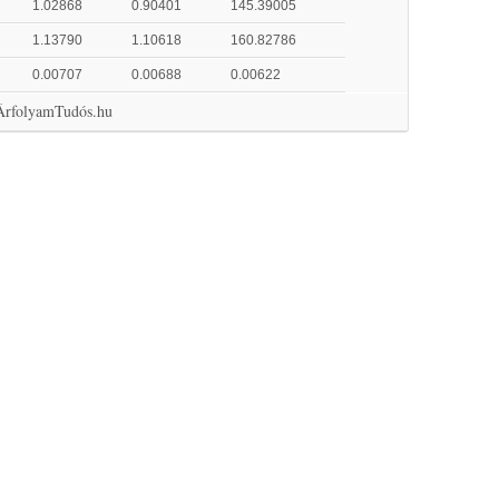
1.02868
0.90401
145.39005
1.13790
1.10618
160.82786
0.00707
0.00688
0.00622
 ÁrfolyamTudós.hu