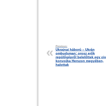
Previous:
Ukrajnai háború – Ukrán
ombudsman: orosz erők
repülőgépről belelőttek egy civ
konvojba Herszon megyében,
halottak