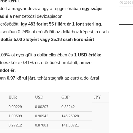
érbe kerül
.
2026-
dött a magyar deviza, így a reggeli órában
egy svájci
 adni
a nemzetközi devizapiacon.
 erősödött,
így 483 forint 55 fillért ér 1 font sterling
.
 hasonlóan 0.24%-ot erősödött az dollárhoz képest, a cseh
 dollár 5.00 zlotyért vagy 25.18 cseh koronáért
 0.09%-ot gyengült a dollár ellenében és
1 USD értéke
izetőeszköze 0.41%-os erősödést mutatott, amivel
andot ér
.
ában
0.97 körül járt
, tehát stagnált az euró a dollárral
EUR
USD
GBP
JPY
0.00229
0.00207
0.33242
1.00599
0.90942
146.26028
0.97212
0.87881
141.33721