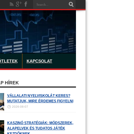
ÖTLETEK
KAPCSOLAT
P HÍREK
VÁLLALATI NYELVISKOLÁT KERES?
MUTATJUK, MIRE ÉRDEMES FIGYELNI
2026-08-07
KASZINÓ STRATÉGIÁK: MÓDSZEREK,
ALAPELVEK ÉS TUDATOS JÁTÉK
KEZDŐKNEK