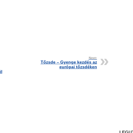
Next:
Tőzsde – Gyenge kezdés az
európai tőzsdéken
il
LEGU