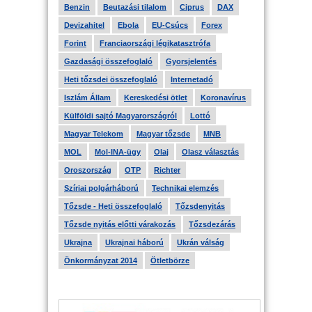
Benzin
Beutazási tilalom
Ciprus
DAX
Devizahitel
Ebola
EU-Csúcs
Forex
Forint
Franciaországi légikatasztrófa
Gazdasági összefoglaló
Gyorsjelentés
Heti tőzsdei összefoglaló
Internetadó
Iszlám Állam
Kereskedési ötlet
Koronavírus
Külföldi sajtó Magyarországról
Lottó
Magyar Telekom
Magyar tőzsde
MNB
MOL
Mol-INA-ügy
Olaj
Olasz választás
Oroszország
OTP
Richter
Szíriai polgárháború
Technikai elemzés
Tőzsde - Heti összefoglaló
Tőzsdenyitás
Tőzsde nyitás előtti várakozás
Tőzsdezárás
Ukrajna
Ukrajnai háború
Ukrán válság
Önkormányzat 2014
Ötletbörze