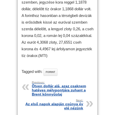
szemben, jegyzése kora reggel 1,1878
dollár, délelőtt tíz órakor 1,1868 dollár volt.
A forinthoz hasonlóan a térségbeli devizák
is erősödtek kissé az euróval szemben
szerda délelőtt, a lengyel zloty 0,26, a cseh
korona 0,02, a román lej 0,04 százalékkal.
Az eurót 4,3068 zloty, 27,6551 cseh
korona és 4,4967 lej árfolyamon jegyezték
tíz órakor.(MTI)
Tagged with:
FORINT
Previous:
Ötven dollár alá, azaz csaknem
hatéves mélypontjára zuhant a
Brent könnyűolaj
Next:
Az első napok alapján csúnya év
elé nézünk