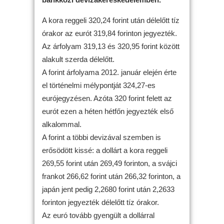
A kora reggeli 320,24 forint után délelőtt tíz
órakor az eurót 319,84 forinton jegyezték.
Az árfolyam 319,13 és 320,95 forint között
alakult szerda délelőtt.
A forint árfolyama 2012. január elején érte
el történelmi mélypontját 324,27-es
eurójegyzésen. Azóta 320 forint felett az
eurót ezen a héten hétfőn jegyezték első
alkalommal.
A forint a többi devizával szemben is
erősödött kissé: a dollárt a kora reggeli
269,55 forint után 269,49 forinton, a svájci
frankot 266,62 forint után 266,32 forinton, a
japán jent pedig 2,2680 forint után 2,2633
forinton jegyezték délelőtt tíz órakor.
Az euró tovább gyengült a dollárral