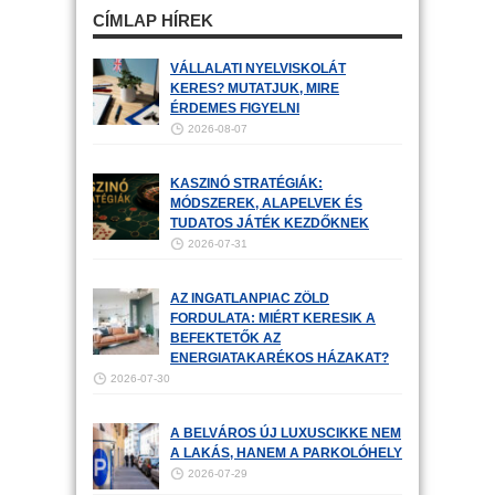
CÍMLAP HÍREK
VÁLLALATI NYELVISKOLÁT
KERES? MUTATJUK, MIRE
ÉRDEMES FIGYELNI
2026-08-07
KASZINÓ STRATÉGIÁK:
MÓDSZEREK, ALAPELVEK ÉS
TUDATOS JÁTÉK KEZDŐKNEK
2026-07-31
AZ INGATLANPIAC ZÖLD
FORDULATA: MIÉRT KERESIK A
BEFEKTETŐK AZ
ENERGIATAKARÉKOS HÁZAKAT?
2026-07-30
A BELVÁROS ÚJ LUXUSCIKKE NEM
A LAKÁS, HANEM A PARKOLÓHELY
2026-07-29