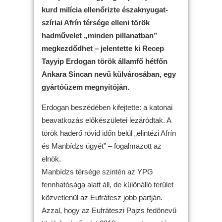
kurd milícia ellenőrizte északnyugat-
szíriai Afrín térsége elleni török
hadművelet „minden pillanatban”
megkezdődhet – jelentette ki Recep
Tayyip Erdogan török államfő hétfőn
Ankara Sincan nevű külvárosában, egy
gyártóüzem megnyitóján.
Erdogan beszédében kifejtette: a katonai
beavatkozás előkészületei lezáródtak. A
török haderő rövid időn belül „elintézi Afrín
és Manbídzs ügyét” – fogalmazott az
elnök.
Manbídzs térsége szintén az YPG
fennhatósága alatt áll, de különálló terület
közvetlenül az Eufrátesz jobb partján.
Azzal, hogy az Eufráteszi Pajzs fedőnevű