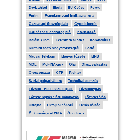
Devizahitel
Ebola
EU-Csúcs
Forex
Forint
Franciaországi légikatasztrófa
Gazdasági összefoglaló
Gyorsjelentés
Heti tőzsdei összefoglaló
Internetadó
Iszlám Állam
Kereskedési ötlet
Koronavírus
Külföldi sajtó Magyarországról
Lottó
Magyar Telekom
Magyar tőzsde
MNB
MOL
Mol-INA-ügy
Olaj
Olasz választás
Oroszország
OTP
Richter
Szíriai polgárháború
Technikai elemzés
Tőzsde - Heti összefoglaló
Tőzsdenyitás
Tőzsde nyitás előtti várakozás
Tőzsdezárás
Ukrajna
Ukrajnai háború
Ukrán válság
Önkormányzat 2014
Ötletbörze