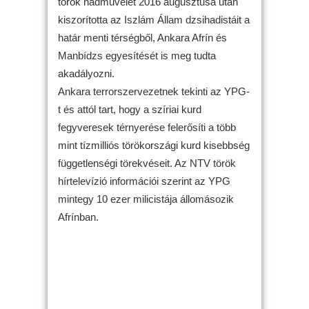
török hadművelet 2016 augusztusa után
kiszorította az Iszlám Állam dzsihadistáit a
határ menti térségből, Ankara Afrín és
Manbídzs egyesítését is meg tudta
akadályozni.
Ankara terrorszervezetnek tekinti az YPG-
t és attól tart, hogy a szíriai kurd
fegyveresek térnyerése felerősíti a több
mint tízmilliós törökországi kurd kisebbség
függetlenségi törekvéseit. Az NTV török
hírtelevízió információi szerint az YPG
mintegy 10 ezer milicistája állomásozik
Afrínban.