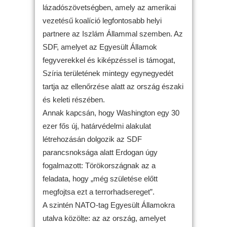
lázadószövetségben, amely az amerikai
vezetésű koalíció legfontosabb helyi
partnere az Iszlám Állammal szemben. Az
SDF, amelyet az Egyesült Államok
fegyverekkel és kiképzéssel is támogat,
Szíria területének mintegy egynegyedét
tartja az ellenőrzése alatt az ország északi
és keleti részében.
Annak kapcsán, hogy Washington egy 30
ezer fős új, határvédelmi alakulat
létrehozásán dolgozik az SDF
parancsnoksága alatt Erdogan úgy
fogalmazott: Törökországnak az a
feladata, hogy „még születése előtt
megfojtsa ezt a terrorhadsereget”.
A szintén NATO-tag Egyesült Államokra
utalva közölte: az az ország, amelyet