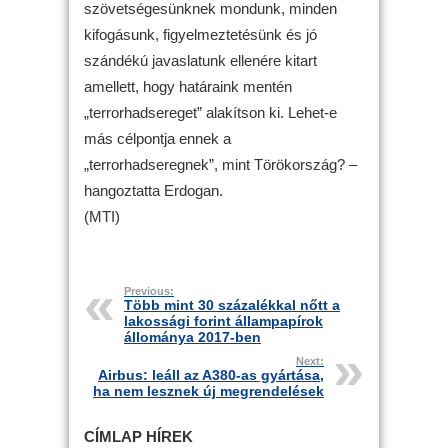
szövetségesünknek mondunk, minden
kifogásunk, figyelmeztetésünk és jó
szándékú javaslatunk ellenére kitart
amellett, hogy határaink mentén
„terrorhadsereget” alakítson ki. Lehet-e
más célpontja ennek a
„terrorhadseregnek”, mint Törökország? –
hangoztatta Erdogan.
(MTI)
Previous:
Több mint 30 százalékkal nőtt a
lakossági forint állampapírok
állománya 2017-ben
Next:
Airbus: leáll az A380-as gyártása,
ha nem lesznek új megrendelések
CÍMLAP HÍREK