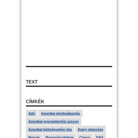
TEXT
CÍMKÉK
Adó
Amerikai elnökválasztás
Amerikai gyorsjelentési szezon
Amerikai költségvetési vita
Arany elemzése
Benzin
Beutazási tilalom
Ciprus
DAX