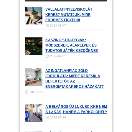
VÁLLALATI NYELVISKOLÁT
KERES? MUTATJUK, MIRE
ÉRDEMES FIGYELNI
2026-08-07
KASZINÓ STRATÉGIÁK:
MÓDSZEREK, ALAPELVEK ÉS
TUDATOS JÁTÉK KEZDŐKNEK
2026-07-31
AZ INGATLANPIAC ZÖLD
FORDULATA: MIÉRT KERESIK A
BEFEKTETŐK AZ
ENERGIATAKARÉKOS HÁZAKAT?
2026-07-30
A BELVÁROS ÚJ LUXUSCIKKE NEM
A LAKÁS, HANEM A PARKOLÓHELY
2026-07-29