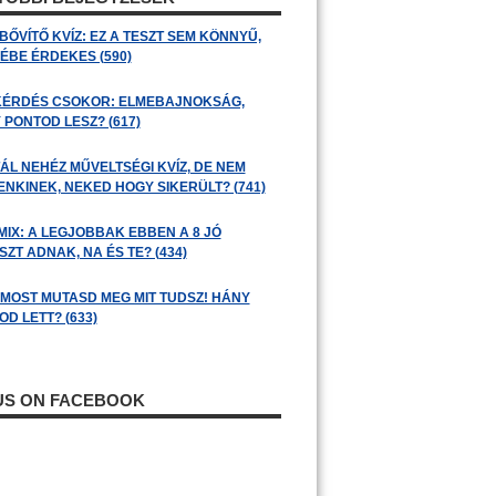
BŐVÍTŐ KVÍZ: EZ A TESZT SEM KÖNNYŰ,
ÉBE ÉRDEKES (590)
KÉRDÉS CSOKOR: ELMEBAJNOKSÁG,
 PONTOD LESZ? (617)
ÁL NEHÉZ MŰVELTSÉGI KVÍZ, DE NEM
ENKINEK, NEKED HOGY SIKERÜLT? (741)
MIX: A LEGJOBBAK EBBEN A 8 JÓ
ZT ADNAK, NA ÉS TE? (434)
: MOST MUTASD MEG MIT TUDSZ! HÁNY
D LETT? (633)
 US ON FACEBOOK