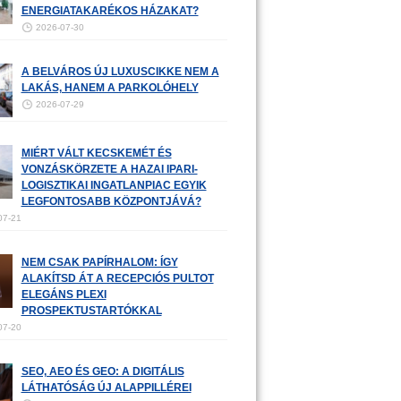
ENERGIATAKARÉKOS HÁZAKAT?
2026-07-30
A BELVÁROS ÚJ LUXUSCIKKE NEM A
LAKÁS, HANEM A PARKOLÓHELY
2026-07-29
MIÉRT VÁLT KECSKEMÉT ÉS
VONZÁSKÖRZETE A HAZAI IPARI-
LOGISZTIKAI INGATLANPIAC EGYIK
LEGFONTOSABB KÖZPONTJÁVÁ?
07-21
NEM CSAK PAPÍRHALOM: ÍGY
ALAKÍTSD ÁT A RECEPCIÓS PULTOT
ELEGÁNS PLEXI
PROSPEKTUSTARTÓKKAL
07-20
SEO, AEO ÉS GEO: A DIGITÁLIS
LÁTHATÓSÁG ÚJ ALAPPILLÉREI