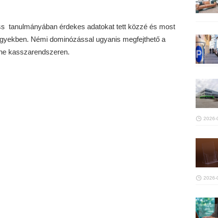
iss tanulmányában érdekes adatokat tett közzé és most
a ügyekben. Némi dominózással ugyanis megfejthető a
line kasszarendszeren.
2026-
2026-