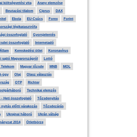
i költségvetési vita
Arany elemzése
Beutazási tilalom
Ciprus
DAX
itel
Ebola
EU-Csúcs
Forex
Forint
országi légikatasztrófa
ági összefoglaló
Gyorsjelentés
zsdei összefoglaló
Internetadó
 Állam
Kereskedési ötlet
Koronavírus
i sajtó Magyarországról
Lottó
 Telekom
Magyar tőzsde
MNB
MOL
A-ügy
Olaj
Olasz választás
rszág
OTP
Richter
 polgárháború
Technikai elemzés
- Heti összefoglaló
Tőzsdenyitás
nyitás előtti várakozás
Tőzsdezárás
a
Ukrajnai háború
Ukrán válság
ányzat 2014
Ötletbörze