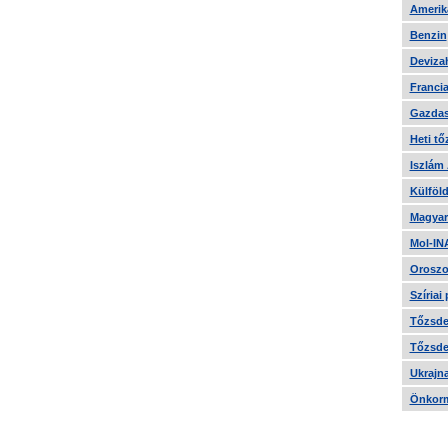
Amerika
Benzin
Devizah
Francia
Gazdas
Heti tő
Iszlám
Külföld
Magyar
Mol-IN
Oroszo
Szíriai
Tőzsde 
Tőzsde 
Ukrajn
Önkorm