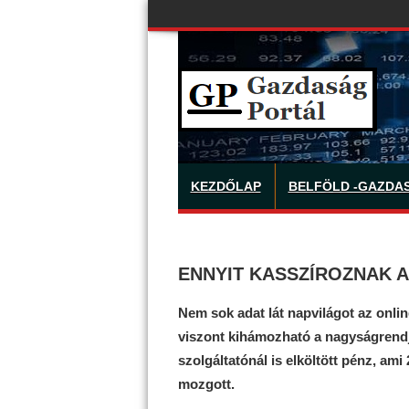
KEZDŐLAP
BELFÖLD -GAZDA
ENNYIT KASSZÍROZNAK A
Nem sok adat lát napvilágot az onli
viszont kihámozható a nagyságrendj
szolgáltatónál is elköltött pénz, ami 
mozgott.