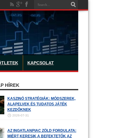
ÖTLETEK
KAPCSOLAT
P HÍREK
KASZINÓ STRATÉGIÁK: MÓDSZEREK,
ALAPELVEK ÉS TUDATOS JÁTÉK
KEZDŐKNEK
2026-07-31
AZ INGATLANPIAC ZÖLD FORDULATA:
MIÉRT KERESIK A BEFEKTETŐK AZ