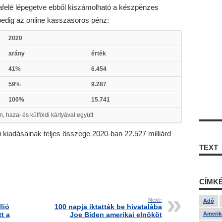
zafelé lépegetve ebből kiszámolható a készpénzes
pedig az online kasszasoros pénz:
2020
arány
érték
41%
6.454
59%
9.287
100%
15.741
, hazai és külföldi kártyával együtt
 kiadásainak teljes összege 2020-ban 22.527 milliárd
TEXT
CÍMK
Next:
Adó
lió
100 napja iktatták be hivatalába
tt a
Joe Biden amerikai elnököt
Amerika