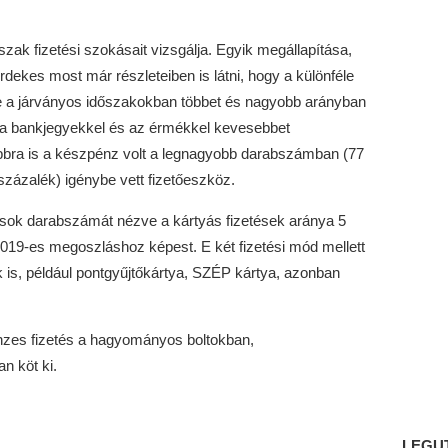
ak fizetési szokásait vizsgálja. Egyik megállapítása,
ekes most már részleteiben is látni, hogy a különféle
tve a járványos időszakokban többet és nagyobb arányban
 a bankjegyekkel és az érmékkel kevesebbet
ábbra is a készpénz volt a legnagyobb darabszámban (77
százalék) igénybe vett fizetőeszköz.
ások darabszámát nézve a kártyás fizetések aránya 5
019-es megoszláshoz képest. E két fizetési mód mellett
k is, például pontgyűjtőkártya, SZÉP kártya, azonban
nzes fizetés a hagyományos boltokban,
n köt ki.
LEGU