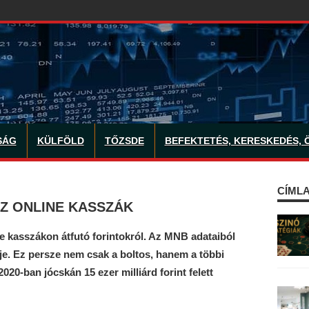
SÁG
KÜLFÖLD
TŐZSDE
BEFEKTETÉS, KERESKEDÉS, 
CÍMLA
Z ONLINE KASSZÁK
ne kasszákon átfutó forintokról. Az MNB adataiból
e. Ez persze nem csak a boltos, hanem a többi
2020-ban jócskán 15 ezer milliárd forint felett