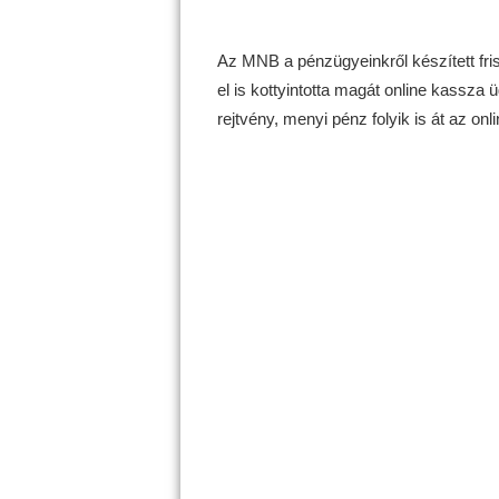
Az MNB a pénzügyeinkről készített fr
el is kottyintotta magát online kassz
rejtvény, menyi pénz folyik is át az on