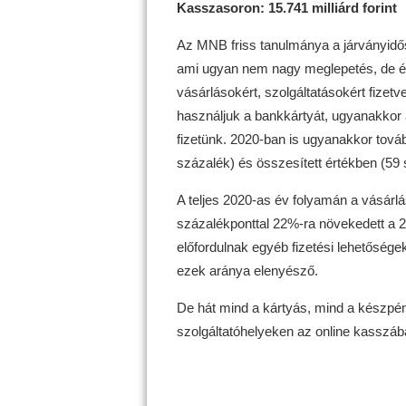
Kasszasoron: 15.741 milliárd forint
Az MNB friss tanulmánya a járványidősz
ami ugyan nem nagy meglepetés, de érd
vásárlásokért, szolgáltatásokért fize
használjuk a bankkártyát, ugyanakkor
fizetünk. 2020-ban is ugyanakkor tov
százalék) és összesített értékben (59 
A teljes 2020-as év folyamán a vásárl
százalékponttal 22%-ra növekedett a 2
előfordulnak egyéb fizetési lehetősége
ezek aránya elenyésző.
De hát mind a kártyás, mind a készpé
szolgáltatóhelyeken az online kasszába