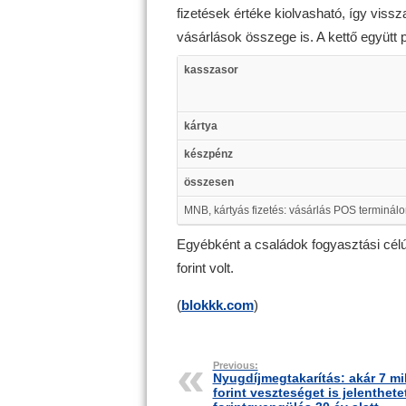
fizetések értéke kiolvasható, így viss
vásárlások összege is. A kettő együtt 
kasszasor
kártya
készpénz
összesen
MNB, kártyás fizetés: vásárlás POS terminálon
Egyébként a családok fogyasztási célú
forint volt.
(
blokkk.com
)
Previous:
Nyugdíjmegtakarítás: akár 7 mil
forint veszteséget is jelenthete