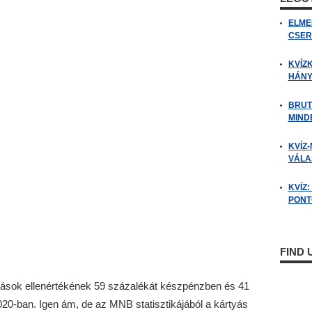
ELME
CSER
KVÍZ
HÁNY
BRUT
MIND
KVÍZ-
VÁLAS
KVÍZ
PONTO
FIND
atások ellenértékének 59 százalékát készpénzben és 41
2020-ban. Igen ám, de az MNB statisztikájából a kártyás