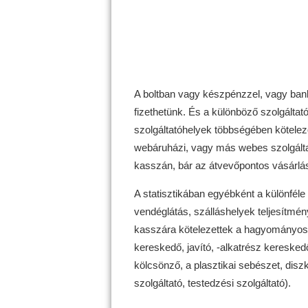
A boltban vagy készpénzzel, vagy bank
fizethetünk. És a különböző szolgálta
szolgáltatóhelyek többségében kötelez
webáruházi, vagy más webes szolgálta
kasszán, bár az átvevőpontos vásárlás
A statisztikában egyébként a különféle 
vendéglátás, szálláshelyek teljesítmén
kasszára kötelezettek a hagyományos b
kereskedő, javító, -alkatrész kereskedő
kölcsönző, a plasztikai sebészet, diszkó,
szolgáltató, testedzési szolgáltató).