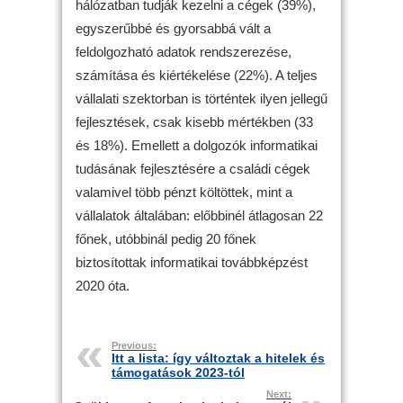
hálózatban tudják kezelni a cégek (39%),
egyszerűbbé és gyorsabbá vált a
feldolgozható adatok rendszerezése,
számítása és kiértékelése (22%). A teljes
vállalati szektorban is történtek ilyen jellegű
fejlesztések, csak kisebb mértékben (33
és 18%). Emellett a dolgozók informatikai
tudásának fejlesztésére a családi cégek
valamivel több pénzt költöttek, mint a
vállalatok általában: előbbinél átlagosan 22
főnek, utóbbinál pedig 20 főnek
biztosítottak informatikai továbbképzést
2020 óta.
Previous:
Itt a lista: így változtak a hitelek és
támogatások 2023-tól
Next: