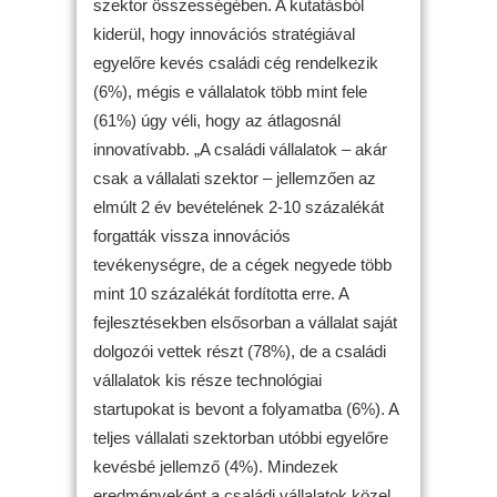
szektor összességében. A kutatásból
kiderül, hogy innovációs stratégiával
egyelőre kevés családi cég rendelkezik
(6%), mégis e vállalatok több mint fele
(61%) úgy véli, hogy az átlagosnál
innovatívabb. „A családi vállalatok – akár
csak a vállalati szektor – jellemzően az
elmúlt 2 év bevételének 2-10 százalékát
forgatták vissza innovációs
tevékenységre, de a cégek negyede több
mint 10 százalékát fordította erre. A
fejlesztésekben elsősorban a vállalat saját
dolgozói vettek részt (78%), de a családi
vállalatok kis része technológiai
startupokat is bevont a folyamatba (6%). A
teljes vállalati szektorban utóbbi egyelőre
kevésbé jellemző (4%). Mindezek
eredményeként a családi vállalatok közel