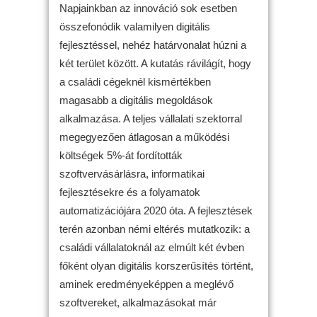
Napjainkban az innováció sok esetben
összefonódik valamilyen digitális
fejlesztéssel, nehéz határvonalat húzni a
két terület között. A kutatás rávilágít, hogy
a családi cégeknél kismértékben
magasabb a digitális megoldások
alkalmazása. A teljes vállalati szektorral
megegyezően átlagosan a működési
költségek 5%-át fordították
szoftvervásárlásra, informatikai
fejlesztésekre és a folyamatok
automatizációjára 2020 óta. A fejlesztések
terén azonban némi eltérés mutatkozik: a
családi vállalatoknál az elmúlt két évben
főként olyan digitális korszerűsítés történt,
aminek eredményeképpen a meglévő
szoftvereket, alkalmazásokat már