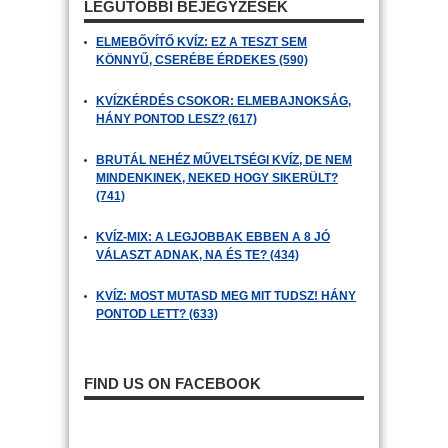
LEGUTÓBBI BEJEGYZÉSEK
ELMEBŐVÍTŐ KVÍZ: EZ A TESZT SEM
KÖNNYŰ, CSERÉBE ÉRDEKES (590)
KVÍZKÉRDÉS CSOKOR: ELMEBAJNOKSÁG,
HÁNY PONTOD LESZ? (617)
BRUTÁL NEHÉZ MŰVELTSÉGI KVÍZ, DE NEM
MINDENKINEK, NEKED HOGY SIKERÜLT?
(741)
KVÍZ-MIX: A LEGJOBBAK EBBEN A 8 JÓ
VÁLASZT ADNAK, NA ÉS TE? (434)
KVÍZ: MOST MUTASD MEG MIT TUDSZ! HÁNY
PONTOD LETT? (633)
FIND US ON FACEBOOK