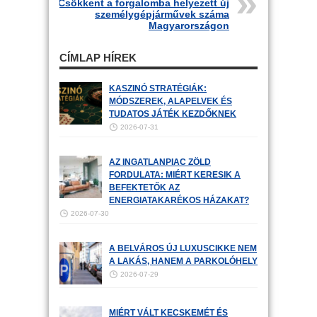
Csökkent a forgalomba helyezett új
személygépjárművek száma
Magyarországon
CÍMLAP HÍREK
KASZINÓ STRATÉGIÁK:
MÓDSZEREK, ALAPELVEK ÉS
TUDATOS JÁTÉK KEZDŐKNEK
2026-07-31
AZ INGATLANPIAC ZÖLD
FORDULATA: MIÉRT KERESIK A
BEFEKTETŐK AZ
ENERGIATAKARÉKOS HÁZAKAT?
2026-07-30
A BELVÁROS ÚJ LUXUSCIKKE NEM
A LAKÁS, HANEM A PARKOLÓHELY
2026-07-29
MIÉRT VÁLT KECSKEMÉT ÉS