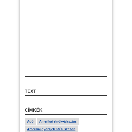
TEXT
CÍMKÉK
Adó
Amerikai elnökválasztás
Amerikai gyorsjelentési szezon