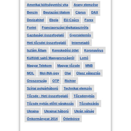
Amerikai költségvetési vita
Arany elemzése
Benzin
Beutazási tilalom
Ciprus
DAX
Devizahitel
Ebola
EU-Csúcs
Forex
Forint
Franciaországi légikatasztrófa
Gazdasági összefoglaló
Gyorsjelentés
Heti tőzsdei összefoglaló
Internetadó
Iszlám Állam
Kereskedési ötlet
Koronavírus
Külföldi sajtó Magyarországról
Lottó
Magyar Telekom
Magyar tőzsde
MNB
MOL
Mol-INA-ügy
Olaj
Olasz választás
Oroszország
OTP
Richter
Szíriai polgárháború
Technikai elemzés
Tőzsde - Heti összefoglaló
Tőzsdenyitás
Tőzsde nyitás előtti várakozás
Tőzsdezárás
Ukrajna
Ukrajnai háború
Ukrán válság
Önkormányzat 2014
Ötletbörze