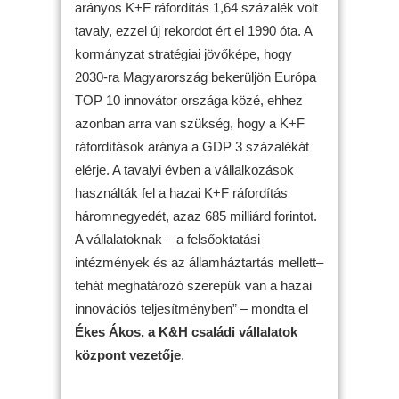
arányos K+F ráfordítás 1,64 százalék volt
tavaly, ezzel új rekordot ért el 1990 óta. A
kormányzat stratégiai jövőképe, hogy
2030-ra Magyarország bekerüljön Európa
TOP 10 innovátor országa közé, ehhez
azonban arra van szükség, hogy a K+F
ráfordítások aránya a GDP 3 százalékát
elérje. A tavalyi évben a vállalkozások
használták fel a hazai K+F ráfordítás
háromnegyedét, azaz 685 milliárd forintot.
A vállalatoknak – a felsőoktatási
intézmények és az államháztartás mellett–
tehát meghatározó szerepük van a hazai
innovációs teljesítményben” – mondta el
Ékes Ákos, a K&H családi vállalatok
központ vezetője
.