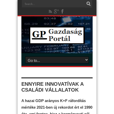
ENNYIRE INNOVATÍVAK A
CSALÁDI VÁLLALATOK
A hazai GDP arányos K+F ráfordítás
mértéke 2021-ben új rekordot ért el 1990
óta, ami fontos, hisz a kormányzati cél,