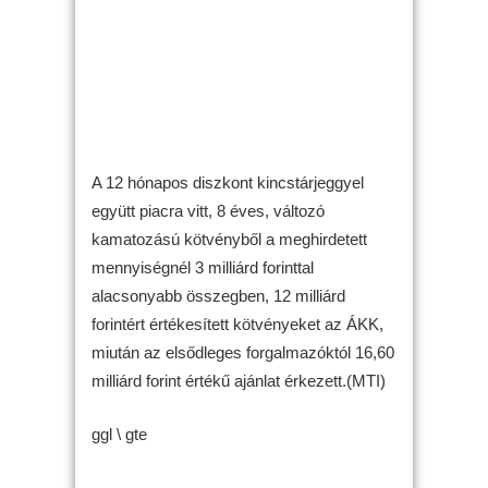
A 12 hónapos diszkont kincstárjeggyel
együtt piacra vitt, 8 éves, változó
kamatozású kötvényből a meghirdetett
mennyiségnél 3 milliárd forinttal
alacsonyabb összegben, 12 milliárd
forintért értékesített kötvényeket az ÁKK,
miután az elsődleges forgalmazóktól 16,60
milliárd forint értékű ajánlat érkezett.(MTI)
ggl \ gte