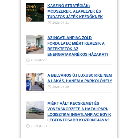
KASZINÓ STRATÉGIÁK:
MÓDSZEREK, ALAPELVEK ÉS
TUDATOS JÁTÉK KEZDŐKNEK
2026-07-31
AZ INGATLANPIAC ZÖLD
FORDULATA: MIÉRT KERESIK A
BEFEKTETŐK AZ
ENERGIATAKARÉKOS HÁZAKAT?
2026-07-30
A BELVÁROS ÚJ LUXUSCIKKE NEM
A LAKÁS, HANEM A PARKOLÓHELY
2026-07-29
MIÉRT VÁLT KECSKEMÉT ÉS
VONZÁSKÖRZETE A HAZAI IPARI-
LOGISZTIKAI INGATLANPIAC EGYIK
LEGFONTOSABB KÖZPONTJÁVÁ?
2026-07-21