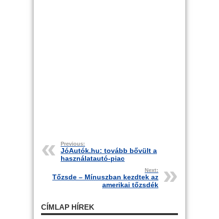
Previous:
JóAutók.hu: tovább bővült a
használatautó-piac
Next:
Tőzsde – Mínuszban kezdtek az
amerikai tőzsdék
CÍMLAP HÍREK