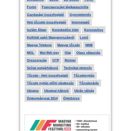
Forint
Franciaországi légikatasztrófa
Gazdasági összefoglaló
Gyorsjelentés
Heti tőzsdei összefoglaló
Internetadó
Iszlám Állam
Kereskedési ötlet
Koronavírus
Külföldi sajtó Magyarországról
Lottó
Magyar Telekom
Magyar tőzsde
MNB
MOL
Mol-INA-ügy
Olaj
Olasz választás
Oroszország
OTP
Richter
Szíriai polgárháború
Technikai elemzés
Tőzsde - Heti összefoglaló
Tőzsdenyitás
Tőzsde nyitás előtti várakozás
Tőzsdezárás
Ukrajna
Ukrajnai háború
Ukrán válság
Önkormányzat 2014
Ötletbörze