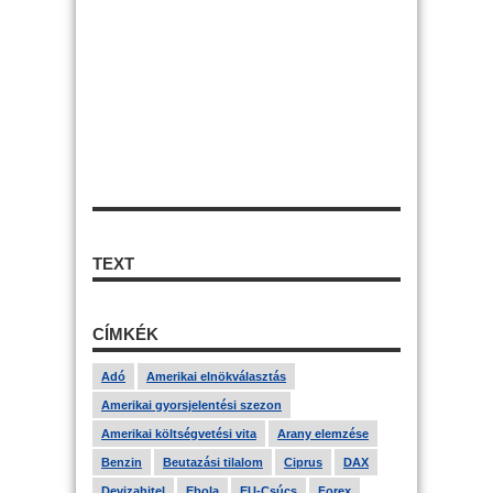
TEXT
CÍMKÉK
Adó
Amerikai elnökválasztás
Amerikai gyorsjelentési szezon
Amerikai költségvetési vita
Arany elemzése
Benzin
Beutazási tilalom
Ciprus
DAX
Devizahitel
Ebola
EU-Csúcs
Forex