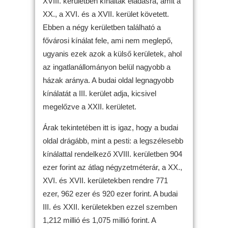
XVIII. kerületben kínálták eladásra, amit a
XX., a XVI. és a XVII. kerület követett.
Ebben a négy kerületben található a
fővárosi kínálat fele, ami nem meglepő,
ugyanis ezek azok a külső kerületek, ahol
az ingatlanállományon belül nagyobb a
házak aránya. A budai oldal legnagyobb
kínálatát a III. kerület adja, kicsivel
megelőzve a XXII. kerületet.
Árak tekintetében itt is igaz, hogy a budai
oldal drágább, mint a pesti: a legszélesebb
kínálattal rendelkező XVIII. kerületben 904
ezer forint az átlag négyzetméterár, a XX.,
XVI. és XVII. kerületekben rendre 771
ezer, 962 ezer és 920 ezer forint. A budai
III. és XXII. kerületekben ezzel szemben
1,212 millió és 1,075 millió forint. A