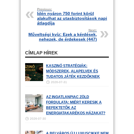
Previous:
Idén nyáron 750 forint körül
alakulhat az utasbiztosítások napi
átlagdíja
Next:
Műveltségi kvíz: Ezek a kérdések,
nehezek, de érdekesek (447)
CÍMLAP HÍREK
KASZINÓ STRATÉGIÁK:
MÓDSZEREK, ALAPELVEK ÉS
TUDATOS JÁTÉK KEZDŐKNEK
2026-07-31
AZ INGATLANPIAC ZÖLD
FORDULATA: MIÉRT KERESIK A
BEFEKTETŐK AZ
ENERGIATAKARÉKOS HÁZAKAT?
2026-07-30
A BELVÁROS ÚJ LUXUSCIKKE NEM