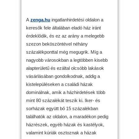
A
zenga.hu
ingatlanhirdetési oldalon a
keresők fele általában eladó ház iránt
érdeklődik, és ez az arány a melegebb
szezon beköszöntével néhány
százalékponttal még megugrik. Míg a
nagyobb városokban a legtöbben kisebb
alapterületű és ezáltal olcsóbb lakások
vásárlásában gondolkodnak, addig a
kistelepüléseken a családi házak
dominálnak, amik a házhirdetések több
mint 80 százalékát teszik ki. Iker- és
sorházak együtt bő 15 százalékban
találhatók az oldalon, a maradékon pedig
házrészek, egyéb házak és kastélyok,
valamint kúriák osztoznak a házak