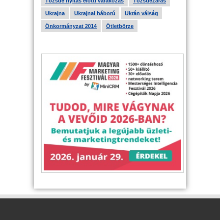
Tőzsde nyitás előtti várakozás
Tőzsdezárás
Ukrajna
Ukrajnai háború
Ukrán válság
Önkormányzat 2014
Ötletbörze