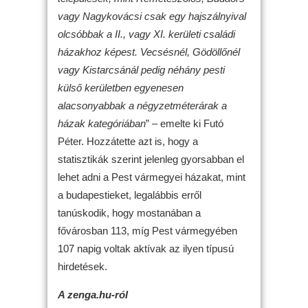
vagy Nagykovácsi csak egy hajszálnyival
olcsóbbak a II., vagy XI. kerületi családi
házakhoz képest. Vecsésnél, Gödöllőnél
vagy Kistarcsánál pedig néhány pesti
külső kerületben egyenesen
alacsonyabbak a négyzetméterárak a
házak kategóriában
” – emelte ki Futó
Péter. Hozzátette azt is, hogy a
statisztikák szerint jelenleg gyorsabban el
lehet adni a Pest vármegyei házakat, mint
a budapestieket, legalábbis erről
tanúskodik, hogy mostanában a
fővárosban 113, míg Pest vármegyében
107 napig voltak aktívak az ilyen típusú
hirdetések.
A zenga.hu-ról