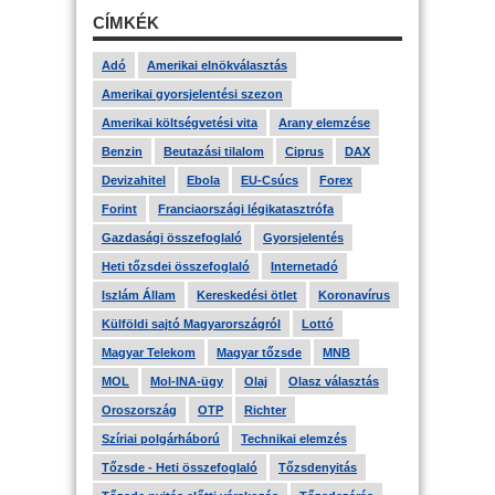
CÍMKÉK
Adó
Amerikai elnökválasztás
Amerikai gyorsjelentési szezon
Amerikai költségvetési vita
Arany elemzése
Benzin
Beutazási tilalom
Ciprus
DAX
Devizahitel
Ebola
EU-Csúcs
Forex
Forint
Franciaországi légikatasztrófa
Gazdasági összefoglaló
Gyorsjelentés
Heti tőzsdei összefoglaló
Internetadó
Iszlám Állam
Kereskedési ötlet
Koronavírus
Külföldi sajtó Magyarországról
Lottó
Magyar Telekom
Magyar tőzsde
MNB
MOL
Mol-INA-ügy
Olaj
Olasz választás
Oroszország
OTP
Richter
Szíriai polgárháború
Technikai elemzés
Tőzsde - Heti összefoglaló
Tőzsdenyitás