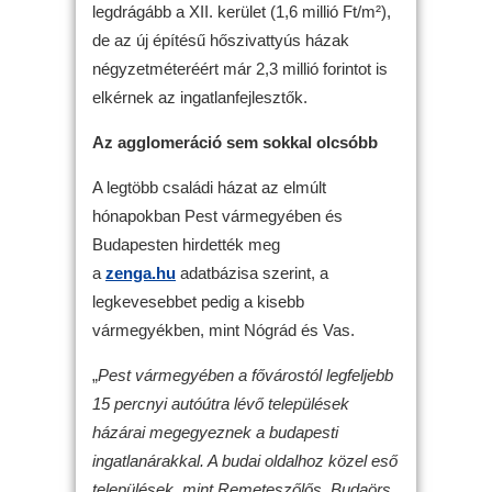
legdrágább a XII. kerület (1,6 millió Ft/m²),
de az új építésű hőszivattyús házak
négyzetméteréért már 2,3 millió forintot is
elkérnek az ingatlanfejlesztők.
Az agglomeráció sem sokkal olcsóbb
A legtöbb családi házat az elmúlt
hónapokban Pest vármegyében és
Budapesten hirdették meg
a
zenga.hu
adatbázisa szerint, a
legkevesebbet pedig a kisebb
vármegyékben, mint Nógrád és Vas.
„
Pest vármegyében a fővárostól legfeljebb
15 percnyi autóútra lévő települések
házárai megegyeznek a budapesti
ingatlanárakkal. A budai oldalhoz közel eső
települések, mint Remeteszőlős, Budaörs