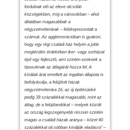
fordulnak elő az eleve olcsóbb
községekben, míg a városokban – ahol
általában magasabbak a
négyzetméterárak – felülreprezentált a
számuk. Az agglomerációban is gyakori,
hogy egy régi családi ház helyén a jobb
megtérülés érdekében iker- vagy sorházat
épít egy fejlesztő, ami szintén ezeknek a
típusoknak az átlagárát húzza fel. A
kínálati árat emellett az ingatlan állapota is
befolyásolja, a felújított házak
négyzetméterára 16, az új építésűeké
pedig 39 százalékkal magasabb, mint az
átlag, de a felújítandókat – melyek között
az ország legszegényebb részein szintén
magas a családi házak aránya – közel 40
százalékkal olcsóbban kínálják eladásra”
–