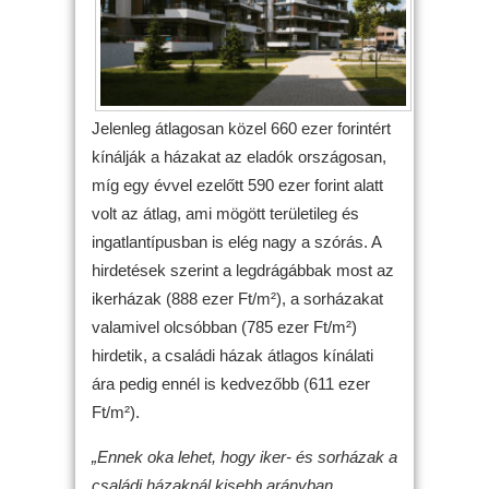
Jelenleg átlagosan közel 660 ezer forintért
kínálják a házakat az eladók országosan,
míg egy évvel ezelőtt 590 ezer forint alatt
volt az átlag, ami mögött területileg és
ingatlantípusban is elég nagy a szórás. A
hirdetések szerint a legdrágábbak most az
ikerházak (888 ezer Ft/m²), a sorházakat
valamivel olcsóbban (785 ezer Ft/m²)
hirdetik, a családi házak átlagos kínálati
ára pedig ennél is kedvezőbb (611 ezer
Ft/m²).
„Ennek oka lehet, hogy iker- és sorházak a
családi házaknál kisebb arányban