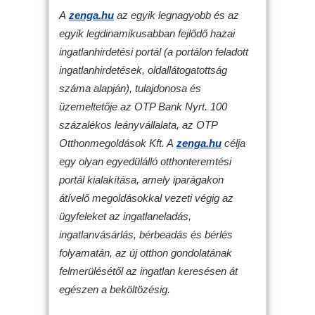
A
zenga.hu
az egyik legnagyobb és az
egyik legdinamikusabban fejlődő hazai
ingatlanhirdetési portál (a portálon feladott
ingatlanhirdetések, oldallátogatottság
száma alapján), tulajdonosa és
üzemeltetője az OTP Bank Nyrt. 100
százalékos leányvállalata, az OTP
Otthonmegoldások Kft. A
zenga.hu
célja
egy olyan egyedülálló otthonteremtési
portál kialakítása, amely iparágakon
átívelő megoldásokkal vezeti végig az
ügyfeleket az ingatlaneladás,
ingatlanvásárlás, bérbeadás és bérlés
folyamatán, az új otthon gondolatának
felmerülésétől az ingatlan keresésen át
egészen a beköltözésig.