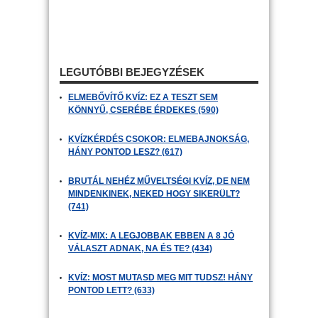
LEGUTÓBBI BEJEGYZÉSEK
ELMEBŐVÍTŐ KVÍZ: EZ A TESZT SEM
KÖNNYŰ, CSERÉBE ÉRDEKES (590)
KVÍZKÉRDÉS CSOKOR: ELMEBAJNOKSÁG,
HÁNY PONTOD LESZ? (617)
BRUTÁL NEHÉZ MŰVELTSÉGI KVÍZ, DE NEM
MINDENKINEK, NEKED HOGY SIKERÜLT?
(741)
KVÍZ-MIX: A LEGJOBBAK EBBEN A 8 JÓ
VÁLASZT ADNAK, NA ÉS TE? (434)
KVÍZ: MOST MUTASD MEG MIT TUDSZ! HÁNY
PONTOD LETT? (633)