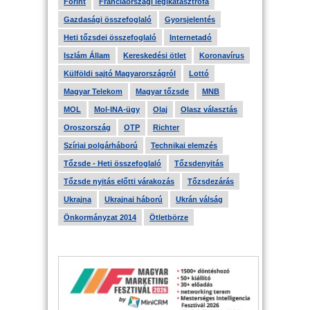
Forint
Franciaországi légikatasztrófa
Gazdasági összefoglaló
Gyorsjelentés
Heti tőzsdei összefoglaló
Internetadó
Iszlám Állam
Kereskedési ötlet
Koronavírus
Külföldi sajtó Magyarországról
Lottó
Magyar Telekom
Magyar tőzsde
MNB
MOL
Mol-INA-ügy
Olaj
Olasz választás
Oroszország
OTP
Richter
Szíriai polgárháború
Technikai elemzés
Tőzsde - Heti összefoglaló
Tőzsdenyitás
Tőzsde nyitás előtti várakozás
Tőzsdezárás
Ukrajna
Ukrajnai háború
Ukrán válság
Önkormányzat 2014
Ötletbörze