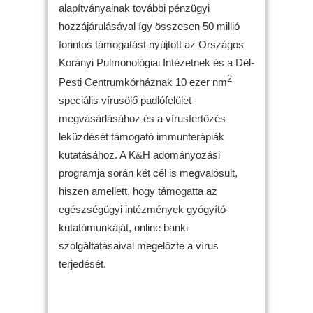
alapítványainak további pénzügyi
hozzájárulásával így összesen 50 millió
forintos támogatást nyújtott az Országos
Korányi Pulmonológiai Intézetnek és a Dél-
2
Pesti Centrumkórháznak 10 ezer nm
speciális vírusölő padlófelület
megvásárlásához és a vírusfertőzés
leküzdését támogató immunterápiák
kutatásához. A K&H adományozási
programja során két cél is megvalósult,
hiszen amellett, hogy támogatta az
egészségügyi intézmények gyógyító-
kutatómunkáját, online banki
szolgáltatásaival megelőzte a vírus
terjedését.