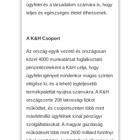
ügyfelei és a társadalom számára is, hogy
teljes és egészséges életet élhessenek.
A K&H Csoport
Az ország egyik vezető és országosan
közel 4000 munkatársat foglalkoztató
pénzintézeteként a K&H célja, hogy
ügyfelei igényeit mindenkor magas szinten
elégítse ki, és a lehető legteljesebb
termékpalettát nyújtsa számukra. A K&H
országszerte 208 lakossági fiókot
működtet, és csoportszinten több mint
másfélmillió ügyfélnek kínál pénzügyi
szolgáltatásokat. A magyar gazdaság
működését több mint 2600 milliárd forintnyi