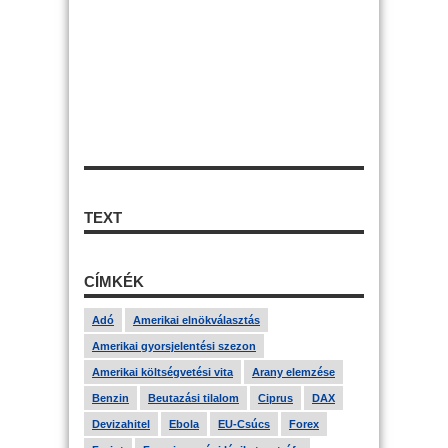
TEXT
CÍMKÉK
Adó
Amerikai elnökválasztás
Amerikai gyorsjelentési szezon
Amerikai költségvetési vita
Arany elemzése
Benzin
Beutazási tilalom
Ciprus
DAX
Devizahitel
Ebola
EU-Csúcs
Forex