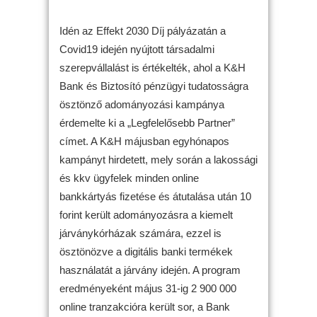
Idén az Effekt 2030 Díj pályázatán a
Covid19 idején nyújtott társadalmi
szerepvállalást is értékelték, ahol a K&H
Bank és Biztosító pénzügyi tudatosságra
ösztönző adományozási kampánya
érdemelte ki a „Legfelelősebb Partner”
címet. A K&H májusban egyhónapos
kampányt hirdetett, mely során a lakossági
és kkv ügyfelek minden online
bankkártyás fizetése és átutalása után 10
forint került adományozásra a kiemelt
járványkórházak számára, ezzel is
ösztönözve a digitális banki termékek
használatát a járvány idején. A program
eredményeként május 31-ig 2 900 000
online tranzakcióra került sor, a Bank