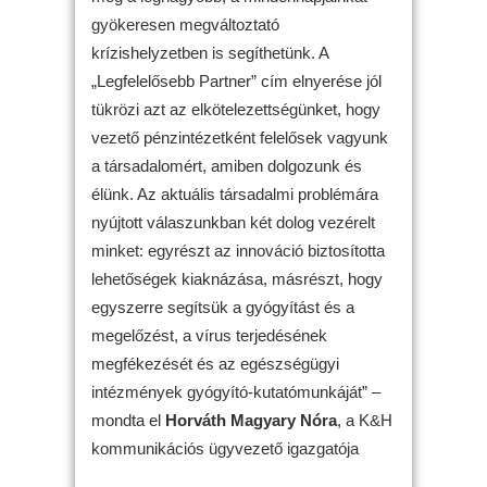
gyökeresen megváltoztató
krízishelyzetben is segíthetünk. A
„Legfelelősebb Partner” cím elnyerése jól
tükrözi azt az elkötelezettségünket, hogy
vezető pénzintézetként felelősek vagyunk
a társadalomért, amiben dolgozunk és
élünk. Az aktuális társadalmi problémára
nyújtott válaszunkban két dolog vezérelt
minket: egyrészt az innováció biztosította
lehetőségek kiaknázása, másrészt, hogy
egyszerre segítsük a gyógyítást és a
megelőzést, a vírus terjedésének
megfékezését és az egészségügyi
intézmények gyógyító-kutatómunkáját” –
mondta el
Horváth Magyary Nóra
, a K&H
kommunikációs ügyvezető igazgatója