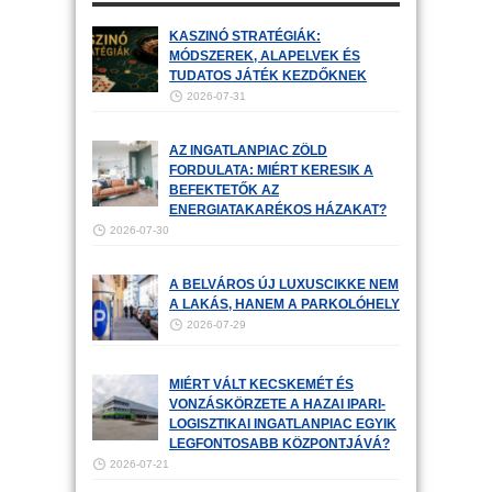
KASZINÓ STRATÉGIÁK:
MÓDSZEREK, ALAPELVEK ÉS
TUDATOS JÁTÉK KEZDŐKNEK
2026-07-31
AZ INGATLANPIAC ZÖLD
FORDULATA: MIÉRT KERESIK A
BEFEKTETŐK AZ
ENERGIATAKARÉKOS HÁZAKAT?
2026-07-30
A BELVÁROS ÚJ LUXUSCIKKE NEM
A LAKÁS, HANEM A PARKOLÓHELY
2026-07-29
MIÉRT VÁLT KECSKEMÉT ÉS
VONZÁSKÖRZETE A HAZAI IPARI-
LOGISZTIKAI INGATLANPIAC EGYIK
LEGFONTOSABB KÖZPONTJÁVÁ?
2026-07-21