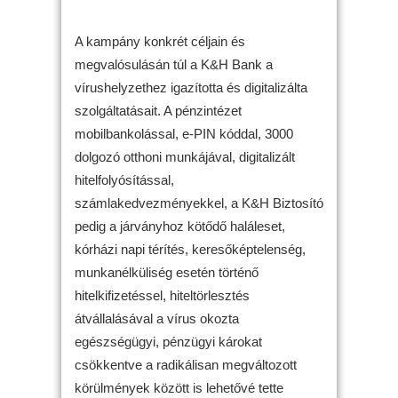
A kampány konkrét céljain és
megvalósulásán túl a K&H Bank a
vírushelyzethez igazította és digitalizálta
szolgáltatásait. A pénzintézet
mobilbankolással, e-PIN kóddal, 3000
dolgozó otthoni munkájával, digitalizált
hitelfolyósítással,
számlakedvezményekkel, a K&H Biztosító
pedig a járványhoz kötődő haláleset,
kórházi napi térítés, keresőképtelenség,
munkanélküliség esetén történő
hitelkifizetéssel, hiteltörlesztés
átvállalásával a vírus okozta
egészségügyi, pénzügyi károkat
csökkentve a radikálisan megváltozott
körülmények között is lehetővé tette