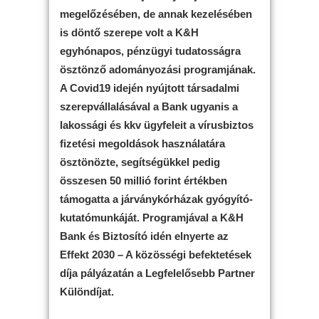
megelőzésében, de annak kezelésében
is döntő szerepe volt a K&H
egyhónapos, pénzügyi tudatosságra
ösztönző adományozási programjának.
A Covid19 idején nyújtott társadalmi
szerepvállalásával a Bank ugyanis a
lakossági és kkv ügyfeleit a vírusbiztos
fizetési megoldások használatára
ösztönözte, segítségükkel pedig
összesen 50 millió forint értékben
támogatta a járványkórházak gyógyító-
kutatómunkáját. Programjával a K&H
Bank és Biztosító idén elnyerte az
Effekt 2030 – A közösségi befektetések
díja pályázatán a Legfelelősebb Partner
Különdíjat.