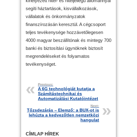
kihelyezett hitel- és hiteljellegű állománnyal
segíti háztartások, kisvállalkozások,
vállalatok és önkormányzatok
finanszírozásán keresztül. A cégcsoport
teljes tevékenysége hozzávetőlegesen
4000 magyar beszállítónak és mintegy 700
banki és biztosítási ügynöknek biztosít
megrendeléseket és folyamatos
tevékenységet.
Previous:
A 6G technológiát kutatja a
Számítástechnikai és
Automatizálási Kutatóintézet
Next:
Tőzsdezárás – Elemző: a BUX-ot is
lehúzta a kedvezőtlen nemzetközi
hangulat
CÍMLAP HÍREK