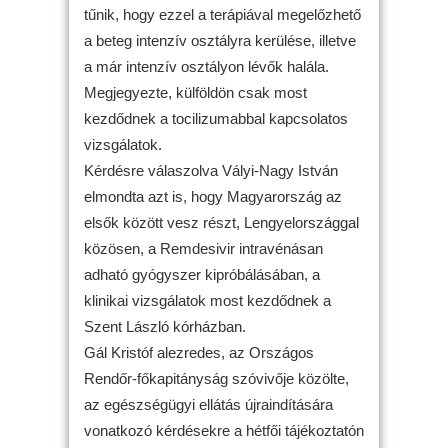
tűnik, hogy ezzel a terápiával megelőzhető
a beteg intenzív osztályra kerülése, illetve
a már intenzív osztályon lévők halála.
Megjegyezte, külföldön csak most
kezdődnek a tocilizumabbal kapcsolatos
vizsgálatok.
Kérdésre válaszolva Vályi-Nagy István
elmondta azt is, hogy Magyarország az
elsők között vesz részt, Lengyelországgal
közösen, a Remdesivir intravénásan
adható gyógyszer kipróbálásában, a
klinikai vizsgálatok most kezdődnek a
Szent László kórházban.
Gál Kristóf alezredes, az Országos
Rendőr-főkapitányság szóvivője közölte,
az egészségügyi ellátás újraindítására
vonatkozó kérdésekre a hétfői tájékoztatón