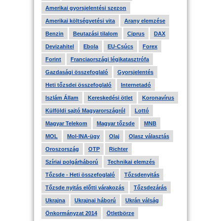
Amerikai gyorsjelentési szezon
Amerikai költségvetési vita
Arany elemzése
Benzin
Beutazási tilalom
Ciprus
DAX
Devizahitel
Ebola
EU-Csúcs
Forex
Forint
Franciaországi légikatasztrófa
Gazdasági összefoglaló
Gyorsjelentés
Heti tőzsdei összefoglaló
Internetadó
Iszlám Állam
Kereskedési ötlet
Koronavírus
Külföldi sajtó Magyarországról
Lottó
Magyar Telekom
Magyar tőzsde
MNB
MOL
Mol-INA-ügy
Olaj
Olasz választás
Oroszország
OTP
Richter
Szíriai polgárháború
Technikai elemzés
Tőzsde - Heti összefoglaló
Tőzsdenyitás
Tőzsde nyitás előtti várakozás
Tőzsdezárás
Ukrajna
Ukrajnai háború
Ukrán válság
Önkormányzat 2014
Ötletbörze