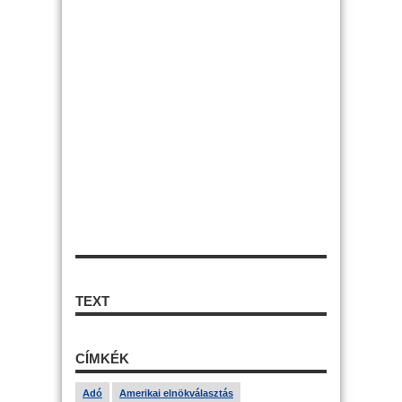
TEXT
CÍMKÉK
Adó
Amerikai elnökválasztás