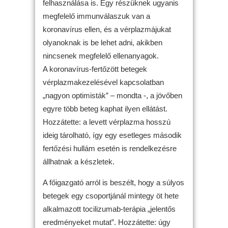
felhasználása is. Egy részüknek ugyanis
megfelelő immunválaszuk van a
koronavírus ellen, és a vérplazmájukat
olyanoknak is be lehet adni, akikben
nincsenek megfelelő ellenanyagok.
A koronavírus-fertőzött betegek
vérplazmakezelésével kapcsolatban
„nagyon optimisták” – mondta -, a jövőben
egyre több beteg kaphat ilyen ellátást.
Hozzátette: a levett vérplazma hosszú
ideig tárolható, így egy esetleges második
fertőzési hullám esetén is rendelkezésre
állhatnak a készletek.
A főigazgató arról is beszélt, hogy a súlyos
betegek egy csoportjánál mintegy öt hete
alkalmazott tocilizumab-terápia „jelentős
eredményeket mutat”. Hozzátette: úgy