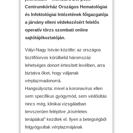
Centrumkórház Országos Hematológiai
és Infektológiai Intézetének főigazgatója
a járvány elleni védekezésért felelős
operatív törzs szombati online
sajtótájékoztatóján.
Vályi-Nagy István közölte: az országos
tisztifőorvos körülbelül háromszáz
lehetséges donort értesített levélben, arra
biztatva őket, hogy váljanak
vérplazmadonorrá.
Hangsúlyozta: mivel a koronavírus ellen
sem specifikus gyógymód, sem védőoltás
nincs még, klinikai vizsgálatban
tervszerűen felépítve „kísérletes
terápiákat” kezdtek el. Ilyen a betegségből
felgyógyultak vérplazmájának