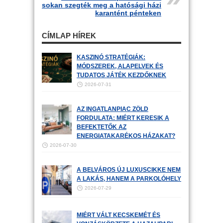
sokan szegték meg a hatósági házi
karantént pénteken
CÍMLAP HÍREK
KASZINÓ STRATÉGIÁK:
MÓDSZEREK, ALAPELVEK ÉS
TUDATOS JÁTÉK KEZDŐKNEK
2026-07-31
AZ INGATLANPIAC ZÖLD
FORDULATA: MIÉRT KERESIK A
BEFEKTETŐK AZ
ENERGIATAKARÉKOS HÁZAKAT?
2026-07-30
A BELVÁROS ÚJ LUXUSCIKKE NEM
A LAKÁS, HANEM A PARKOLÓHELY
2026-07-29
MIÉRT VÁLT KECSKEMÉT ÉS