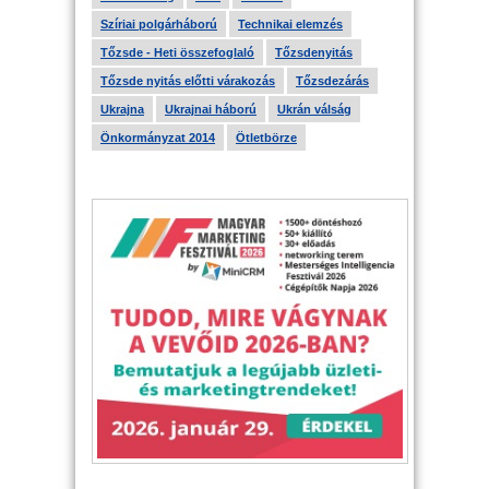
Szíriai polgárháború
Technikai elemzés
Tőzsde - Heti összefoglaló
Tőzsdenyitás
Tőzsde nyitás előtti várakozás
Tőzsdezárás
Ukrajna
Ukrajnai háború
Ukrán válság
Önkormányzat 2014
Ötletbörze