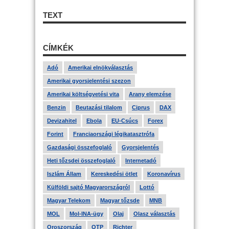
TEXT
CÍMKÉK
Adó
Amerikai elnökválasztás
Amerikai gyorsjelentési szezon
Amerikai költségvetési vita
Arany elemzése
Benzin
Beutazási tilalom
Ciprus
DAX
Devizahitel
Ebola
EU-Csúcs
Forex
Forint
Franciaországi légikatasztrófa
Gazdasági összefoglaló
Gyorsjelentés
Heti tőzsdei összefoglaló
Internetadó
Iszlám Állam
Kereskedési ötlet
Koronavírus
Külföldi sajtó Magyarországról
Lottó
Magyar Telekom
Magyar tőzsde
MNB
MOL
Mol-INA-ügy
Olaj
Olasz választás
Oroszország
OTP
Richter