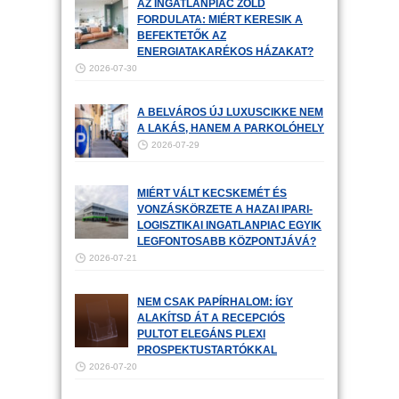
AZ INGATLANPIAC ZÖLD
FORDULATA: MIÉRT KERESIK A
BEFEKTETŐK AZ
ENERGIATAKARÉKOS HÁZAKAT?
2026-07-30
A BELVÁROS ÚJ LUXUSCIKKE NEM
A LAKÁS, HANEM A PARKOLÓHELY
2026-07-29
MIÉRT VÁLT KECSKEMÉT ÉS
VONZÁSKÖRZETE A HAZAI IPARI-
LOGISZTIKAI INGATLANPIAC EGYIK
LEGFONTOSABB KÖZPONTJÁVÁ?
2026-07-21
NEM CSAK PAPÍRHALOM: ÍGY
ALAKÍTSD ÁT A RECEPCIÓS
PULTOT ELEGÁNS PLEXI
PROSPEKTUSTARTÓKKAL
2026-07-20