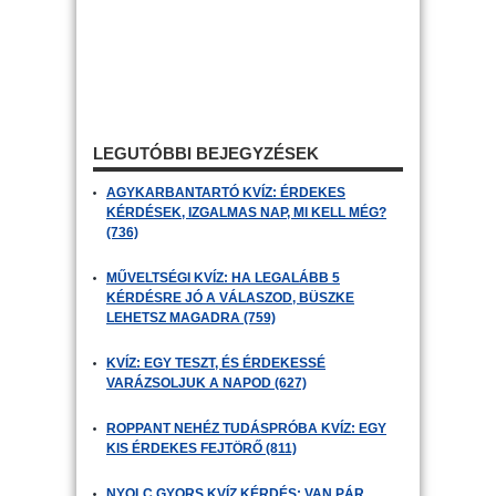
LEGUTÓBBI BEJEGYZÉSEK
AGYKARBANTARTÓ KVÍZ: ÉRDEKES
KÉRDÉSEK, IZGALMAS NAP, MI KELL MÉG?
(736)
MŰVELTSÉGI KVÍZ: HA LEGALÁBB 5
KÉRDÉSRE JÓ A VÁLASZOD, BÜSZKE
LEHETSZ MAGADRA (759)
KVÍZ: EGY TESZT, ÉS ÉRDEKESSÉ
VARÁZSOLJUK A NAPOD (627)
ROPPANT NEHÉZ TUDÁSPRÓBA KVÍZ: EGY
KIS ÉRDEKES FEJTÖRŐ (811)
NYOLC GYORS KVÍZ KÉRDÉS: VAN PÁR