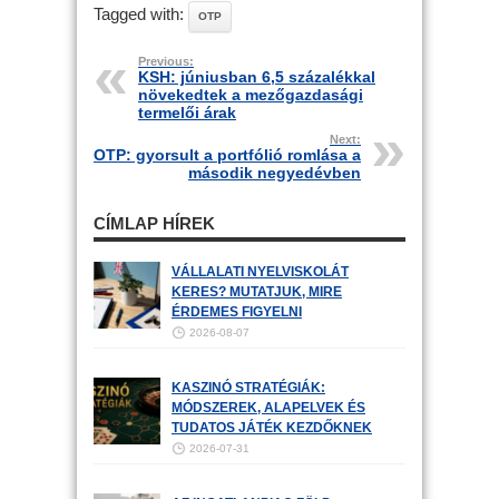
Tagged with:
OTP
Previous:
KSH: júniusban 6,5 százalékkal
növekedtek a mezőgazdasági
termelői árak
Next:
OTP: gyorsult a portfólió romlása a
második negyedévben
CÍMLAP HÍREK
VÁLLALATI NYELVISKOLÁT
KERES? MUTATJUK, MIRE
ÉRDEMES FIGYELNI
2026-08-07
KASZINÓ STRATÉGIÁK:
MÓDSZEREK, ALAPELVEK ÉS
TUDATOS JÁTÉK KEZDŐKNEK
2026-07-31