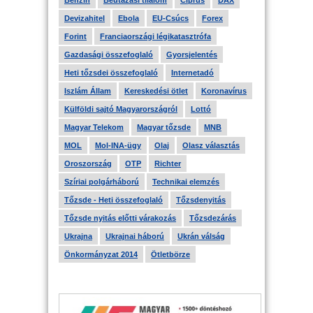
Benzin
Beutazási tilalom
Ciprus
DAX
Devizahitel
Ebola
EU-Csúcs
Forex
Forint
Franciaországi légikatasztrófa
Gazdasági összefoglaló
Gyorsjelentés
Heti tőzsdei összefoglaló
Internetadó
Iszlám Állam
Kereskedési ötlet
Koronavírus
Külföldi sajtó Magyarországról
Lottó
Magyar Telekom
Magyar tőzsde
MNB
MOL
Mol-INA-ügy
Olaj
Olasz választás
Oroszország
OTP
Richter
Szíriai polgárháború
Technikai elemzés
Tőzsde - Heti összefoglaló
Tőzsdenyitás
Tőzsde nyitás előtti várakozás
Tőzsdezárás
Ukrajna
Ukrajnai háború
Ukrán válság
Önkormányzat 2014
Ötletbörze