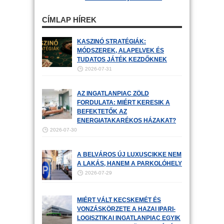
CÍMLAP HÍREK
KASZINÓ STRATÉGIÁK:
MÓDSZEREK, ALAPELVEK ÉS
TUDATOS JÁTÉK KEZDŐKNEK
2026-07-31
AZ INGATLANPIAC ZÖLD
FORDULATA: MIÉRT KERESIK A
BEFEKTETŐK AZ
ENERGIATAKARÉKOS HÁZAKAT?
2026-07-30
A BELVÁROS ÚJ LUXUSCIKKE NEM
A LAKÁS, HANEM A PARKOLÓHELY
2026-07-29
MIÉRT VÁLT KECSKEMÉT ÉS
VONZÁSKÖRZETE A HAZAI IPARI-
LOGISZTIKAI INGATLANPIAC EGYIK