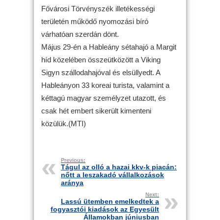
Fővárosi Törvényszék illetékességi
területén működő nyomozási bíró
várhatóan szerdán dönt.
Május 29-én a Hableány sétahajó a Margit
híd közelében összeütközött a Viking
Sigyn szállodahajóval és elsüllyedt. A
Hableányon 33 koreai turista, valamint a
kéttagú magyar személyzet utazott, és
csak hét embert sikerült kimenteni
közülük.(MTI)
Previous:
Tágul az olló a hazai kkv-k piacán:
nőtt a leszakadó vállalkozások
aránya
Next:
Lassú ütemben emelkedtek a
fogyasztói kiadások az Egyesült
Államokban júniusban