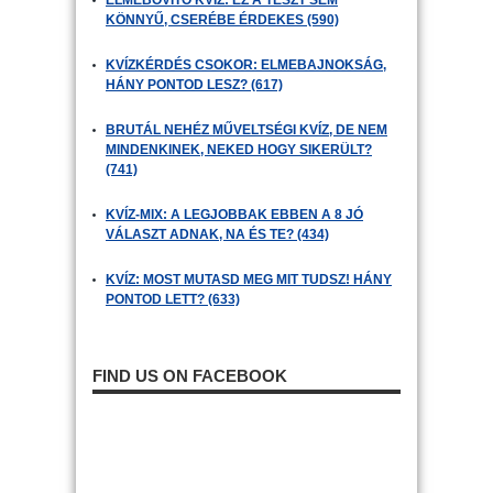
ELMEBŐVÍTŐ KVÍZ: EZ A TESZT SEM
KÖNNYŰ, CSERÉBE ÉRDEKES (590)
KVÍZKÉRDÉS CSOKOR: ELMEBAJNOKSÁG,
HÁNY PONTOD LESZ? (617)
BRUTÁL NEHÉZ MŰVELTSÉGI KVÍZ, DE NEM
MINDENKINEK, NEKED HOGY SIKERÜLT?
(741)
KVÍZ-MIX: A LEGJOBBAK EBBEN A 8 JÓ
VÁLASZT ADNAK, NA ÉS TE? (434)
KVÍZ: MOST MUTASD MEG MIT TUDSZ! HÁNY
PONTOD LETT? (633)
FIND US ON FACEBOOK