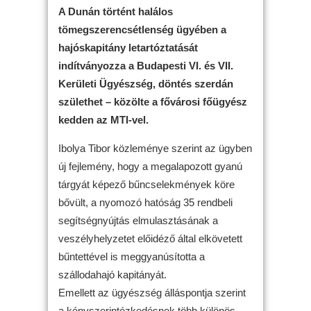
A Dunán történt halálos
tömegszerencsétlenség ügyében a
hajóskapitány letartóztatását
indítványozza a Budapesti VI. és VII.
Kerületi Ügyészség, döntés szerdán
születhet – közölte a fővárosi főügyész
kedden az MTI-vel.
Ibolya Tibor közleménye szerint az ügyben
új fejlemény, hogy a megalapozott gyanú
tárgyát képező bűncselekmények köre
bővült, a nyomozó hatóság 35 rendbeli
segítségnyújtás elmulasztásának a
veszélyhelyzetet előidéző által elkövetett
bűntettével is meggyanúsította a
szállodahajó kapitányát.
Emellett az ügyészség álláspontja szerint
a kényszerintézkedésnek több különös