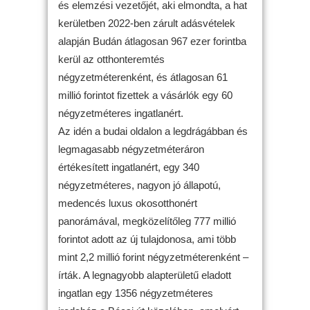
és elemzési vezetőjét, aki elmondta, a hat
kerületben 2022-ben zárult adásvételek
alapján Budán átlagosan 967 ezer forintba
kerül az otthonteremtés
négyzetméterenként, és átlagosan 61
millió forintot fizettek a vásárlók egy 60
négyzetméteres ingatlanért.
Az idén a budai oldalon a legdrágábban és
legmagasabb négyzetméteráron
értékesített ingatlanért, egy 340
négyzetméteres, nagyon jó állapotú,
medencés luxus okosotthonért
panorámával, megközelítőleg 777 millió
forintot adott az új tulajdonosa, ami több
mint 2,2 millió forint négyzetméterenként –
írták. A legnagyobb alapterületű eladott
ingatlan egy 1356 négyzetméteres