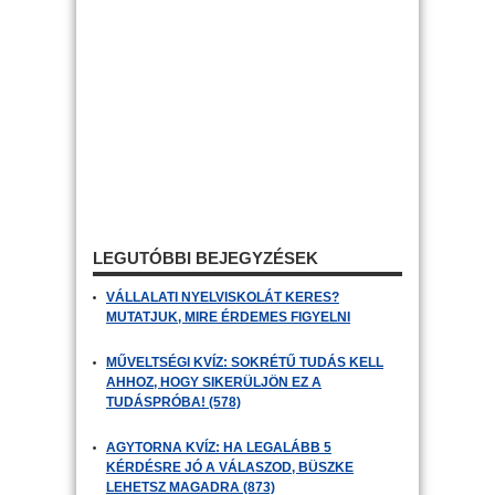
LEGUTÓBBI BEJEGYZÉSEK
VÁLLALATI NYELVISKOLÁT KERES?
MUTATJUK, MIRE ÉRDEMES FIGYELNI
MŰVELTSÉGI KVÍZ: SOKRÉTŰ TUDÁS KELL
AHHOZ, HOGY SIKERÜLJÖN EZ A
TUDÁSPRÓBA! (578)
AGYTORNA KVÍZ: HA LEGALÁBB 5
KÉRDÉSRE JÓ A VÁLASZOD, BÜSZKE
LEHETSZ MAGADRA (873)