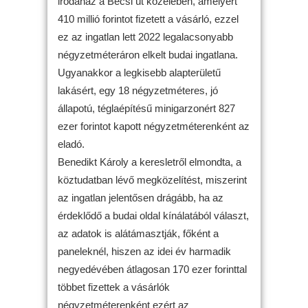
irodaház a Bécsi út közelében, amelyért
410 millió forintot fizetett a vásárló, ezzel
ez az ingatlan lett 2022 legalacsonyabb
négyzetméteráron elkelt budai ingatlana.
Ugyanakkor a legkisebb alapterületű
lakásért, egy 18 négyzetméteres, jó
állapotú, téglaépítésű minigarzonért 827
ezer forintot kapott négyzetméterenként az
eladó.
Benedikt Károly a keresletről elmondta, a
köztudatban lévő megközelítést, miszerint
az ingatlan jelentősen drágább, ha az
érdeklődő a budai oldal kínálatából választ,
az adatok is alátámasztják, főként a
paneleknél, hiszen az idei év harmadik
negyedévében átlagosan 170 ezer forinttal
többet fizettek a vásárlók
négyzetméterenként ezért az