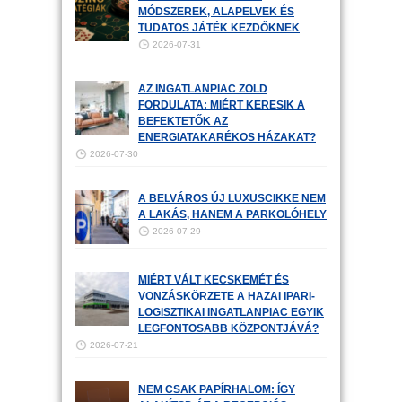
MÓDSZEREK, ALAPELVEK ÉS
TUDATOS JÁTÉK KEZDŐKNEK
2026-07-31
AZ INGATLANPIAC ZÖLD
FORDULATA: MIÉRT KERESIK A
BEFEKTETŐK AZ
ENERGIATAKARÉKOS HÁZAKAT?
2026-07-30
A BELVÁROS ÚJ LUXUSCIKKE NEM
A LAKÁS, HANEM A PARKOLÓHELY
2026-07-29
MIÉRT VÁLT KECSKEMÉT ÉS
VONZÁSKÖRZETE A HAZAI IPARI-
LOGISZTIKAI INGATLANPIAC EGYIK
LEGFONTOSABB KÖZPONTJÁVÁ?
2026-07-21
NEM CSAK PAPÍRHALOM: ÍGY