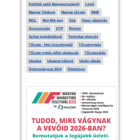
Külföldi sajtó Magyarországról
Lottó
Magyar Telekom
Magyar tőzsde
MNB
MOL
Mol-INA-ügy
Olaj
Olasz választás
Oroszország
OTP
Richter
Szíriai polgárháború
Technikai elemzés
Tőzsde - Heti összefoglaló
Tőzsdenyitás
Tőzsde nyitás előtti várakozás
Tőzsdezárás
Ukrajna
Ukrajnai háború
Ukrán válság
Önkormányzat 2014
Ötletbörze