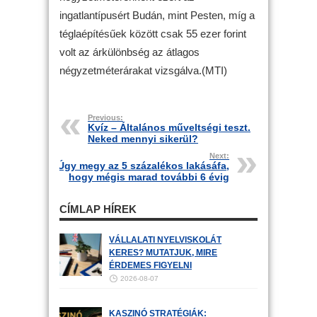
ingatlantípusért Budán, mint Pesten, míg a
téglaépítésűek között csak 55 ezer forint
volt az árkülönbség az átlagos
négyzetméterárakat vizsgálva.(MTI)
Previous:
Kvíz – Általános műveltségi teszt.
Neked mennyi sikerül?
Next:
Úgy megy az 5 százalékos lakásáfa,
hogy mégis marad további 6 évig
CÍMLAP HÍREK
VÁLLALATI NYELVISKOLÁT
KERES? MUTATJUK, MIRE
ÉRDEMES FIGYELNI
2026-08-07
KASZINÓ STRATÉGIÁK: