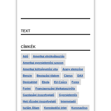
TEXT
CÍMKÉK
Adó
Amerikai elnökválasztás
Amerikai gyorsjelentési szezon
Amerikai költségvetési vita
Arany elemzése
Benzin
Beutazási tilalom
Ciprus
DAX
Devizahitel
Ebola
EU-Csúcs
Forex
Forint
Franciaországi légikatasztrófa
Gazdasági összefoglaló
Gyorsjelentés
Heti tőzsdei összefoglaló
Internetadó
Iszlám Állam
Kereskedési ötlet
Koronavírus