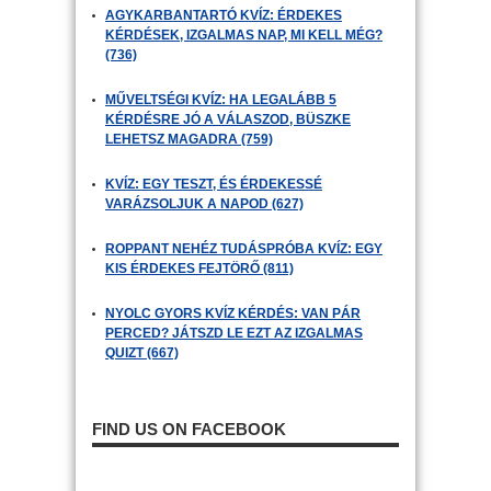
AGYKARBANTARTÓ KVÍZ: ÉRDEKES
KÉRDÉSEK, IZGALMAS NAP, MI KELL MÉG?
(736)
MŰVELTSÉGI KVÍZ: HA LEGALÁBB 5
KÉRDÉSRE JÓ A VÁLASZOD, BÜSZKE
LEHETSZ MAGADRA (759)
KVÍZ: EGY TESZT, ÉS ÉRDEKESSÉ
VARÁZSOLJUK A NAPOD (627)
ROPPANT NEHÉZ TUDÁSPRÓBA KVÍZ: EGY
KIS ÉRDEKES FEJTÖRŐ (811)
NYOLC GYORS KVÍZ KÉRDÉS: VAN PÁR
PERCED? JÁTSZD LE EZT AZ IZGALMAS
QUIZT (667)
FIND US ON FACEBOOK