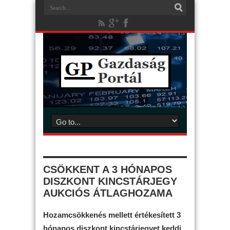
CSÖKKENT A 3 HÓNAPOS
DISZKONT KINCSTÁRJEGY
AUKCIÓS ÁTLAGHOZAMA
Hozamcsökkenés mellett értékesített 3
hónapos diszkont kincstárjegyet keddi