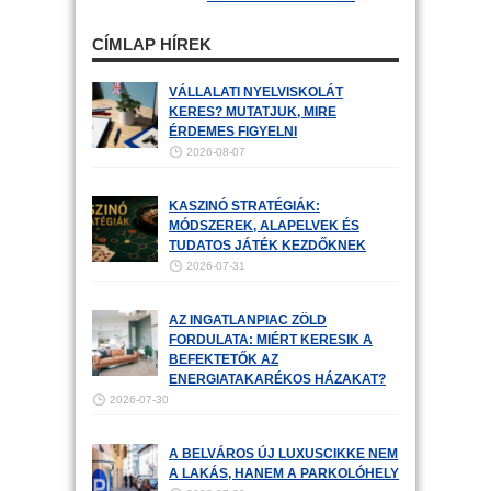
CÍMLAP HÍREK
VÁLLALATI NYELVISKOLÁT
KERES? MUTATJUK, MIRE
ÉRDEMES FIGYELNI
2026-08-07
KASZINÓ STRATÉGIÁK:
MÓDSZEREK, ALAPELVEK ÉS
TUDATOS JÁTÉK KEZDŐKNEK
2026-07-31
AZ INGATLANPIAC ZÖLD
FORDULATA: MIÉRT KERESIK A
BEFEKTETŐK AZ
ENERGIATAKARÉKOS HÁZAKAT?
2026-07-30
A BELVÁROS ÚJ LUXUSCIKKE NEM
A LAKÁS, HANEM A PARKOLÓHELY