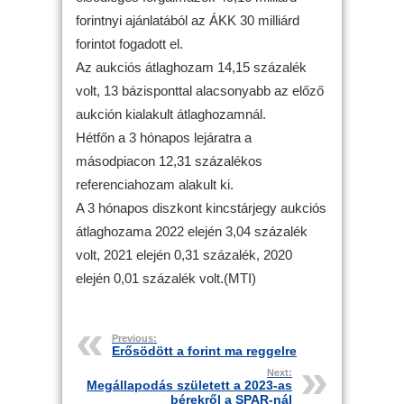
forintnyi ajánlatából az ÁKK 30 milliárd
forintot fogadott el.
Az aukciós átlaghozam 14,15 százalék
volt, 13 bázisponttal alacsonyabb az előző
aukción kialakult átlaghozamnál.
Hétfőn a 3 hónapos lejáratra a
másodpiacon 12,31 százalékos
referenciahozam alakult ki.
A 3 hónapos diszkont kincstárjegy aukciós
átlaghozama 2022 elején 3,04 százalék
volt, 2021 elején 0,31 százalék, 2020
elején 0,01 százalék volt.(MTI)
Previous:
Erősödött a forint ma reggelre
Next:
Megállapodás született a 2023-as
bérekről a SPAR-nál