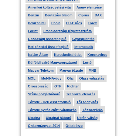
Amerikai költségvetési vita
Arany elemzése
Benzin
Beutazási tilalom
Ciprus
DAX
Devizahitel
Ebola
EU-Csúcs
Forex
Forint
Franciaországi légikatasztrófa
Gazdasági összefoglaló
Gyorsjelentés
Heti tőzsdei összefoglaló
Internetadó
Iszlám Állam
Kereskedési ötlet
Koronavírus
Külföldi sajtó Magyarországról
Lottó
Magyar Telekom
Magyar tőzsde
MNB
MOL
Mol-INA-ügy
Olaj
Olasz választás
Oroszország
OTP
Richter
Szíriai polgárháború
Technikai elemzés
Tőzsde - Heti összefoglaló
Tőzsdenyitás
Tőzsde nyitás előtti várakozás
Tőzsdezárás
Ukrajna
Ukrajnai háború
Ukrán válság
Önkormányzat 2014
Ötletbörze