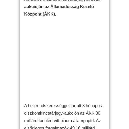
aukcióján az Államadósság Kezelő
Központ (ÁKK).
A heti rendszerességgel tartott 3 hónapos
diszkontkincstárjegy-aukción az ÁKK 30
milliárd forintért vitt piacra állampapírt. Az
elsődleges forgalmazók 49,16 milliárd