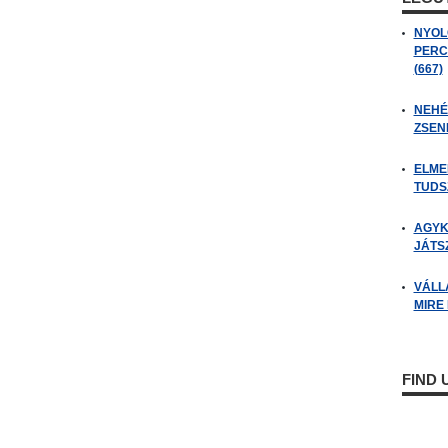
NYOL
PERC
(667)
NEHÉZ
ZSENI
ELME
TUDSZ
AGYK
JÁTSZ
VÁLL
MIRE
FIND