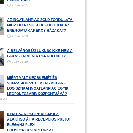
2026-07-31
AZ INGATLANPIAC ZÖLD FORDULATA:
MIÉRT KERESIK A BEFEKTETŐK AZ
ENERGIATAKARÉKOS HÁZAKAT?
2026-07-30
A BELVÁROS ÚJ LUXUSCIKKE NEM A
LAKÁS, HANEM A PARKOLÓHELY
2026-07-29
MIÉRT VÁLT KECSKEMÉT ÉS
VONZÁSKÖRZETE A HAZAI IPARI-
LOGISZTIKAI INGATLANPIAC EGYIK
LEGFONTOSABB KÖZPONTJÁVÁ?
07-21
NEM CSAK PAPÍRHALOM: ÍGY
ALAKÍTSD ÁT A RECEPCIÓS PULTOT
ELEGÁNS PLEXI
PROSPEKTUSTARTÓKKAL