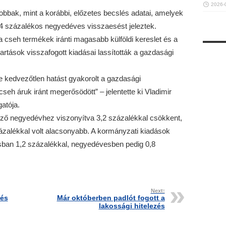
2026-
obbak, mint a korábbi, előzetes becslés adatai, amelyek
4 százalékos negyedéves visszaesést jeleztek.
cseh termékek iránti magasabb külföldi kereslet és a
rtások visszafogott kiadásai lassították a gazdasági
 kedvezőtlen hatást gyakorolt a gazdasági
cseh áruk iránt megerősödött” – jelentette ki Vladimir
gatója.
őző negyedévhez viszonyítva 3,2 százalékkal csökkent,
ázalékkal volt alacsonyabb. A kormányzati kiadások
ban 1,2 százalékkal, negyedévesben pedig 0,8
Next:
tés
Már októberben padlót fogott a
lakossági hitelezés