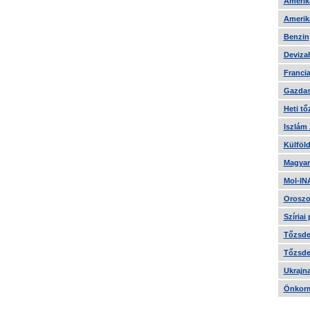
Amerika
Amerika
Benzin
Devizah
Francia
Gazdas
Heti tő
Iszlám
Külföld
Magyar
Mol-IN
Oroszo
Szíriai
Tőzsde 
Tőzsde 
Ukrajn
Önkorm