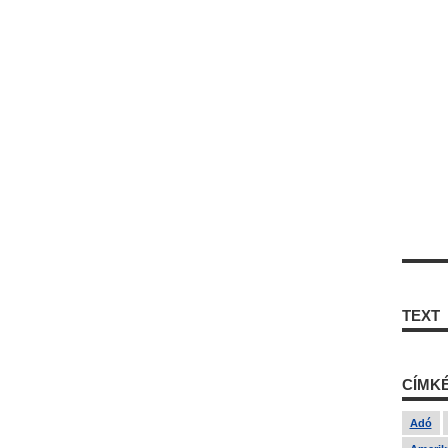
TEXT
CÍMK
Adó