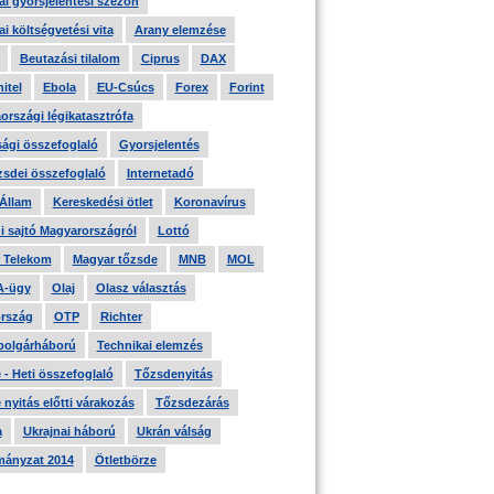
i gyorsjelentési szezon
i költségvetési vita
Arany elemzése
Beutazási tilalom
Ciprus
DAX
itel
Ebola
EU-Csúcs
Forex
Forint
országi légikatasztrófa
ági összefoglaló
Gyorsjelentés
zsdei összefoglaló
Internetadó
 Állam
Kereskedési ötlet
Koronavírus
i sajtó Magyarországról
Lottó
 Telekom
Magyar tőzsde
MNB
MOL
A-ügy
Olaj
Olasz választás
rszág
OTP
Richter
 polgárháború
Technikai elemzés
- Heti összefoglaló
Tőzsdenyitás
nyitás előtti várakozás
Tőzsdezárás
a
Ukrajnai háború
Ukrán válság
ányzat 2014
Ötletbörze