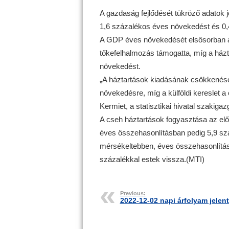
A gazdaság fejlődését tükröző adatok j
1,6 százalékos éves növekedést és 0,
A GDP éves növekedését elsősorban a 
tőkefelhalmozás támogatta, míg a házta
növekedést.
„A háztartások kiadásának csökkenése
növekedésre, míg a külföldi kereslet a 
Kermiet, a statisztikai hivatal szakigaz
A cseh háztartások fogyasztása az el
éves összehasonlításban pedig 5,9 sz
mérsékeltebben, éves összehasonlítás
százalékkal estek vissza.(MTI)
Previous:
2022-12-02 napi árfolyam jelen