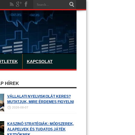
ÖTLETEK
KAPCSOLAT
P HÍREK
VÁLLALATI NYELVISKOLÁT KERES?
MUTATJUK, MIRE ÉRDEMES FIGYELNI
2026-08-07
KASZINÓ STRATÉGIÁK: MÓDSZEREK,
ALAPELVEK ÉS TUDATOS JÁTÉK
KEZDŐKNEK