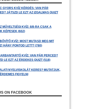
C GYORS KVÍZ KÉRDÉS: VAN PÁR
ED? JÁTSZD LE EZT AZ IZGALMAS QUIZT
 MŰVELTSÉGI KVÍZ: 8/8-RA CSAK A
K KÉPESEK (602)
BŐVÍTŐ KVÍZ: MOST MUTASD MEG MIT
! HÁNY PONTOD LETT? (780)
ARBANTARTÓ KVÍZ: VAN PÁR PERCED?
D LE EZT AZ ÉRDEKES QUIZT (518)
ALATI NYELVISKOLÁT KERES? MUTATJUK,
 ÉRDEMES FIGYELNI
 US ON FACEBOOK