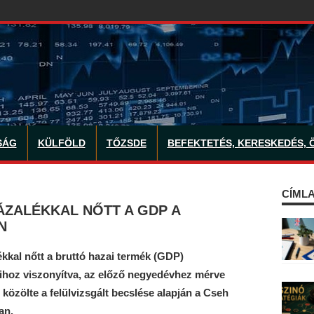
SÁG
KÜLFÖLD
TŐZSDE
BEFEKTETÉS, KERESKEDÉS, 
CÍMLA
ÁZALÉKKAL NŐTT A GDP A
N
kkal nőtt a bruttó hazai termék (GDP)
hoz viszonyítva, az előző negyedévhez mérve
 közölte a felülvizsgált becslése alapján a Cseh
an.