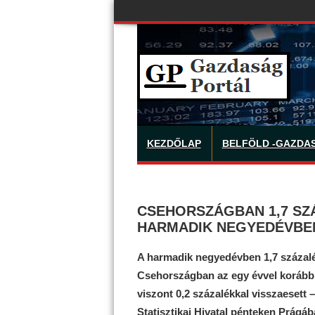
KEZDŐLAP
BELFÖLD -GAZDA
CSEHORSZÁGBAN 1,7 SZ
HARMADIK NEGYEDÉVBE
A harmadik negyedévben 1,7 százalé
Csehországban az egy évvel korábbi
viszont 0,2 százalékkal visszaesett –
Statisztikai Hivatal pénteken Prágáb