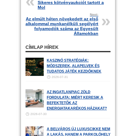
Sikeres kötvényaukciót tartott a
Mol
Next:
Az elmúlt héten növekedett az első
alkalommal munkanélküli segélyért
folyamodók száma az Egyesült
Államokban
CÍMLAP HÍREK
KASZINÓ STRATÉGIÁK:
MÓDSZEREK, ALAPELVEK ÉS
TUDATOS JÁTÉK KEZDŐKNEK
2026-07-31
AZ INGATLANPIAC ZÖLD
FORDULATA: MIÉRT KERESIK A
BEFEKTETŐK AZ
ENERGIATAKARÉKOS HÁZAKAT?
2026-07-30
A BELVÁROS ÚJ LUXUSCIKKE NEM
A LAKÁS, HANEM A PARKOLÓHELY