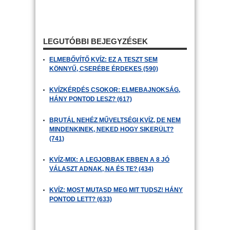
LEGUTÓBBI BEJEGYZÉSEK
ELMEBŐVÍTŐ KVÍZ: EZ A TESZT SEM
KÖNNYŰ, CSERÉBE ÉRDEKES (590)
KVÍZKÉRDÉS CSOKOR: ELMEBAJNOKSÁG,
HÁNY PONTOD LESZ? (617)
BRUTÁL NEHÉZ MŰVELTSÉGI KVÍZ, DE NEM
MINDENKINEK, NEKED HOGY SIKERÜLT?
(741)
KVÍZ-MIX: A LEGJOBBAK EBBEN A 8 JÓ
VÁLASZT ADNAK, NA ÉS TE? (434)
KVÍZ: MOST MUTASD MEG MIT TUDSZ! HÁNY
PONTOD LETT? (633)