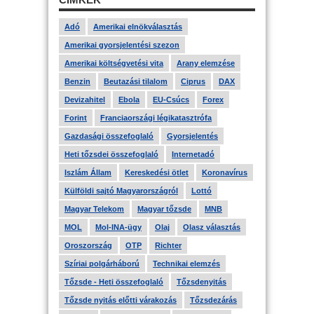
Adó
Amerikai elnökválasztás
Amerikai gyorsjelentési szezon
Amerikai költségvetési vita
Arany elemzése
Benzin
Beutazási tilalom
Ciprus
DAX
Devizahitel
Ebola
EU-Csúcs
Forex
Forint
Franciaországi légikatasztrófa
Gazdasági összefoglaló
Gyorsjelentés
Heti tőzsdei összefoglaló
Internetadó
Iszlám Állam
Kereskedési ötlet
Koronavírus
Külföldi sajtó Magyarországról
Lottó
Magyar Telekom
Magyar tőzsde
MNB
MOL
Mol-INA-ügy
Olaj
Olasz választás
Oroszország
OTP
Richter
Szíriai polgárháború
Technikai elemzés
Tőzsde - Heti összefoglaló
Tőzsdenyitás
Tőzsde nyitás előtti várakozás
Tőzsdezárás