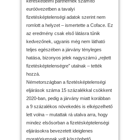
kereskedelmi partnernek számító
euróövezetben a tavalyi
fizetésképtelenségi adatok szerint nem
romlott a helyzet – ismertette a Coface. Ez
az eredmény csak első látásra tűnik
kedvezőnek, ugyanis még nem látható
teljes egészében a járvány tényleges
hatása, bizonyos jelek nagyszámú „rejtett
fizetésképtelenségre” utalnak – tették
hozzá.
Németországban a fizetésképtelenségi
eljárások száma 15 százalékkal csökkent
2020-ban, pedig a járvány miatt korábban
a 9 százalékos növekedés is elképzelhető
lett volna – mutattak rá utalva arra, hogy
mindez elsősorban a fizetésképtelenségi
eljárásokra bevezetett ideiglenes
moratóriumnak volt köszönhető.