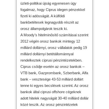
üzleti-politikai újság egyenesen úgy
fogalmaz, hogy Ciprus idegen pénzekkel
fizeti ki adósságát. A külföldi
bankbetétesek legnagyobb részét az
orosz állampolgárok teszik ki.
A Moody’s hitelminősítő számításai szerint
2012 végén orosz bankok mintegy 12
milliárd dollárnyi, orosz vállalatok pedig 19
milliárd dollárnyi betétállománnyal
rendelkeztek ciprusi pénzintézetekben.
Ciprus csődje esetén az orosz bankok –
VTB bank, Gazprombank, Szberbank, Alfa
bank – vesztesége 43-53 milliárd dollárt
tenne ki egyes becslések szerint. Az orosz
bankok által ciprusi offshore cégeknek
adott hitelek nagyságát 30-40 milliárd dollár
közé teszik. Az orosz pénzintézetek