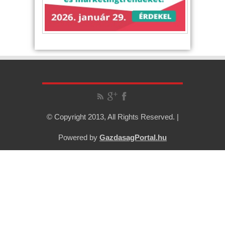
© Copyright 2013, All Rights Reserved. |
Powered by
GazdasagPortal.hu