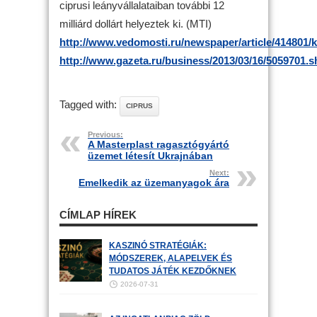
ciprusi leányvállalataiban további 12
milliárd dollárt helyeztek ki. (MTI)
http://www.vedomosti.ru/newspaper/article/414801/
http://www.gazeta.ru/business/2013/03/16/5059701.s
Tagged with:
CIPRUS
Previous:
A Masterplast ragasztógyártó
üzemet létesít Ukrajnában
Next:
Emelkedik az üzemanyagok ára
CÍMLAP HÍREK
KASZINÓ STRATÉGIÁK:
MÓDSZEREK, ALAPELVEK ÉS
TUDATOS JÁTÉK KEZDŐKNEK
2026-07-31