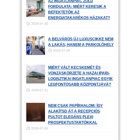
AZ INGATLANPIAC ZÖLD
FORDULATA: MIÉRT KERESIK A
BEFEKTETŐK AZ
ENERGIATAKARÉKOS HÁZAKAT?
2026-07-30
A BELVÁROS ÚJ LUXUSCIKKE NEM
A LAKÁS, HANEM A PARKOLÓHELY
2026-07-29
MIÉRT VÁLT KECSKEMÉT ÉS
VONZÁSKÖRZETE A HAZAI IPARI-
LOGISZTIKAI INGATLANPIAC EGYIK
LEGFONTOSABB KÖZPONTJÁVÁ?
2026-07-21
NEM CSAK PAPÍRHALOM: ÍGY
ALAKÍTSD ÁT A RECEPCIÓS
PULTOT ELEGÁNS PLEXI
PROSPEKTUSTARTÓKKAL
2026-07-20