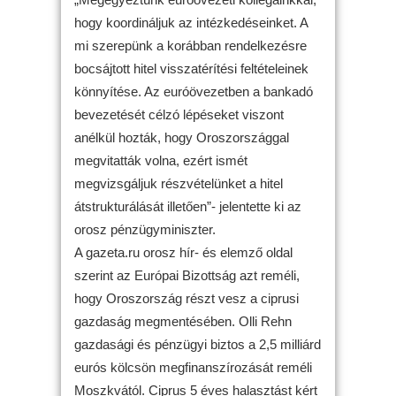
hogy koordináljuk az intézkedéseinket. A
mi szerepünk a korábban rendelkezésre
bocsájtott hitel visszatérítési feltételeinek
könnyítése. Az euróövezetben a bankadó
bevezetését célzó lépéseket viszont
anélkül hozták, hogy Oroszországgal
megvitatták volna, ezért ismét
megvizsgáljuk részvételünket a hitel
átstrukturálását illetően”- jelentette ki az
orosz pénzügyminiszter.
A gazeta.ru orosz hír- és elemző oldal
szerint az Európai Bizottság azt reméli,
hogy Oroszország részt vesz a ciprusi
gazdaság megmentésében. Olli Rehn
gazdasági és pénzügyi biztos a 2,5 milliárd
eurós kölcsön megfinanszírozását reméli
Moszkvától. Ciprus 5 éves halasztást kért