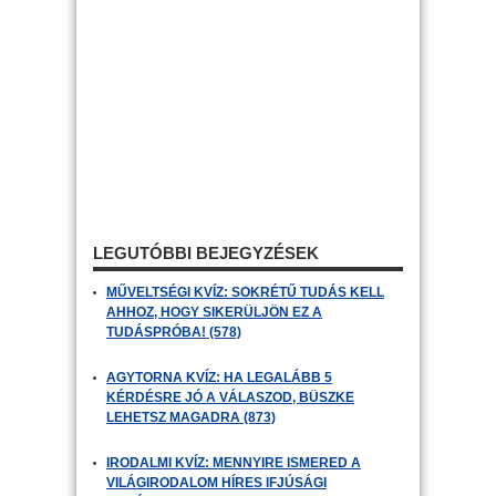
LEGUTÓBBI BEJEGYZÉSEK
MŰVELTSÉGI KVÍZ: SOKRÉTŰ TUDÁS KELL
AHHOZ, HOGY SIKERÜLJÖN EZ A
TUDÁSPRÓBA! (578)
AGYTORNA KVÍZ: HA LEGALÁBB 5
KÉRDÉSRE JÓ A VÁLASZOD, BÜSZKE
LEHETSZ MAGADRA (873)
IRODALMI KVÍZ: MENNYIRE ISMERED A
VILÁGIRODALOM HÍRES IFJÚSÁGI