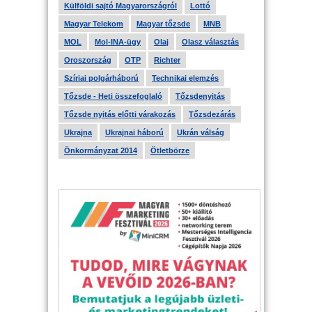
Külföldi sajtó Magyarországról
Lottó
Magyar Telekom
Magyar tőzsde
MNB
MOL
Mol-INA-ügy
Olaj
Olasz választás
Oroszország
OTP
Richter
Szíriai polgárháború
Technikai elemzés
Tőzsde - Heti összefoglaló
Tőzsdenyitás
Tőzsde nyitás előtti várakozás
Tőzsdezárás
Ukrajna
Ukrajnai háború
Ukrán válság
Önkormányzat 2014
Ötletbörze