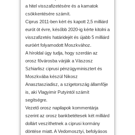
a hitel visszafizetésére és a kamatok
csökkentésére számít.
Ciprus 2011-ben kért és kapott 2,5 milliárd
eurót öt évre, később 2020-ig kérte kitolni a
visszafizetés határidejét és újabb 5 milliárd
euróért folyamodott Moszkvához.
A híroldal úgy tudja, hogy szerdán az
orosz fővárosba várják a Vászosz
Szhiarlisz ciprusi pénzügyminisztert és
Moszkvába készül Nikosz
Anasztasziadisz, a szigetország államfője
is, aki Vlagyimir Putyintól számít
segítségre.
Vezető orosz napilapok kommentárja
szerint az orosz bankbetétesek két milliárd
dollárt veszíthetnek a ciprusi kormány
döntése miatt. A Vedomosztyi, befolyásos