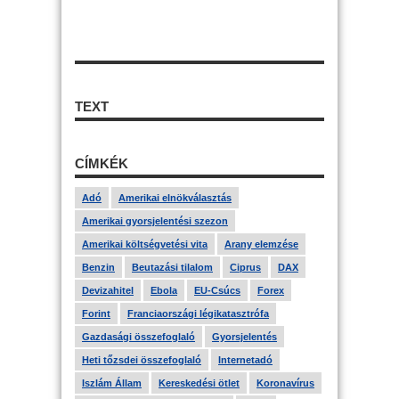
TEXT
CÍMKÉK
Adó
Amerikai elnökválasztás
Amerikai gyorsjelentési szezon
Amerikai költségvetési vita
Arany elemzése
Benzin
Beutazási tilalom
Ciprus
DAX
Devizahitel
Ebola
EU-Csúcs
Forex
Forint
Franciaországi légikatasztrófa
Gazdasági összefoglaló
Gyorsjelentés
Heti tőzsdei összefoglaló
Internetadó
Iszlám Állam
Kereskedési ötlet
Koronavírus