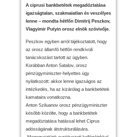
A ciprusi bankbetétek megadóztatása
igazságtalan, szakmaiatlan és veszélyes
lenne – mondta hétfőn Dimitrij Peszkov,
Vlagyimir Putyin orosz elnök szóvivője.
Peszkov egyben arról tájékoztatott, hogy
az orosz államfő hétfőn rendkívüli
tanácskozást tartott az ügyben.
Korábban Anton Satalov, orosz
pénzügyminiszter-helyettes úgy
nyilatkozott: akkor lenne igazságos az
intézkedés, ha az kizárólag a bankbetétek
kamataira vonatkozna.
Anton Sziluanov orosz pénzügyminiszter
később közölte, hogy a bankbetétek
megadóztatása hatással lehet Ciprus
adósságának átstrukturálására.
„Megegyeztünk euróövezeti kollégáinkkal,