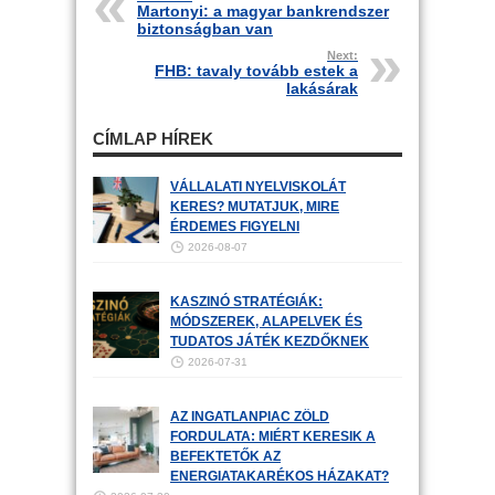
Martonyi: a magyar bankrendszer
biztonságban van
Next:
FHB: tavaly tovább estek a
lakásárak
CÍMLAP HÍREK
VÁLLALATI NYELVISKOLÁT
KERES? MUTATJUK, MIRE
ÉRDEMES FIGYELNI
2026-08-07
KASZINÓ STRATÉGIÁK:
MÓDSZEREK, ALAPELVEK ÉS
TUDATOS JÁTÉK KEZDŐKNEK
2026-07-31
AZ INGATLANPIAC ZÖLD
FORDULATA: MIÉRT KERESIK A
BEFEKTETŐK AZ
ENERGIATAKARÉKOS HÁZAKAT?