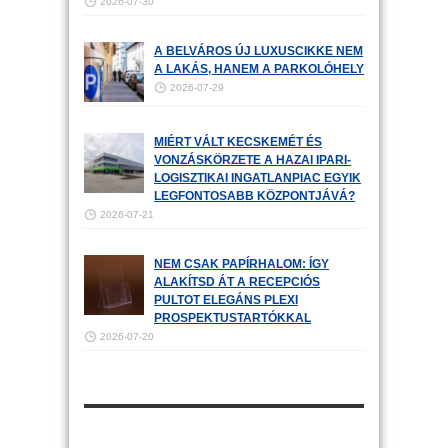
2026-07-30
A BELVÁROS ÚJ LUXUSCIKKE NEM
A LAKÁS, HANEM A PARKOLÓHELY
2026-07-29
MIÉRT VÁLT KECSKEMÉT ÉS
VONZÁSKÖRZETE A HAZAI IPARI-
LOGISZTIKAI INGATLANPIAC EGYIK
LEGFONTOSABB KÖZPONTJÁVÁ?
2026-07-21
NEM CSAK PAPÍRHALOM: ÍGY
ALAKÍTSD ÁT A RECEPCIÓS
PULTOT ELEGÁNS PLEXI
PROSPEKTUSTARTÓKKAL
2026-07-20