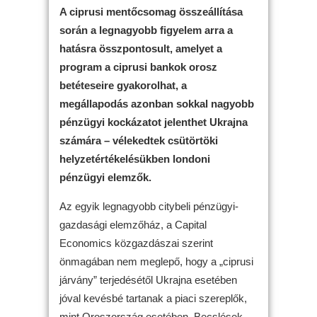
A ciprusi mentőcsomag összeállítása
során a legnagyobb figyelem arra a
hatásra összpontosult, amelyet a
program a ciprusi bankok orosz
betéteseire gyakorolhat, a
megállapodás azonban sokkal nagyobb
pénzügyi kockázatot jelenthet Ukrajna
számára – vélekedtek csütörtöki
helyzetértékelésükben londoni
pénzügyi elemzők.
Az egyik legnagyobb citybeli pénzügyi-
gazdasági elemzőház, a Capital
Economics közgazdászai szerint
önmagában nem meglepő, hogy a „ciprusi
járvány” terjedésétől Ukrajna esetében
jóval kevésbé tartanak a piaci szereplők,
mint Oroszország esetében. Becslések