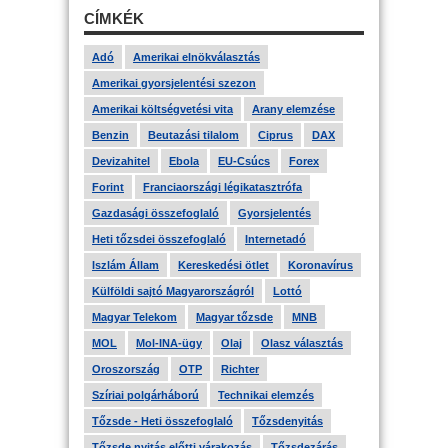
CÍMKÉK
Adó
Amerikai elnökválasztás
Amerikai gyorsjelentési szezon
Amerikai költségvetési vita
Arany elemzése
Benzin
Beutazási tilalom
Ciprus
DAX
Devizahitel
Ebola
EU-Csúcs
Forex
Forint
Franciaországi légikatasztrófa
Gazdasági összefoglaló
Gyorsjelentés
Heti tőzsdei összefoglaló
Internetadó
Iszlám Állam
Kereskedési ötlet
Koronavírus
Külföldi sajtó Magyarországról
Lottó
Magyar Telekom
Magyar tőzsde
MNB
MOL
Mol-INA-ügy
Olaj
Olasz választás
Oroszország
OTP
Richter
Szíriai polgárháború
Technikai elemzés
Tőzsde - Heti összefoglaló
Tőzsdenyitás
Tőzsde nyitás előtti várakozás
Tőzsdezárás