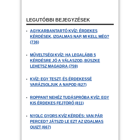
LEGUTÓBBI BEJEGYZÉSEK
AGYKARBANTARTÓ KVÍZ: ÉRDEKES
KÉRDÉSEK, IZGALMAS NAP, MI KELL MÉG?
(736)
MŰVELTSÉGI KVÍZ: HA LEGALÁBB 5
KÉRDÉSRE JÓ A VÁLASZOD, BÜSZKE
LEHETSZ MAGADRA (759)
KVÍZ: EGY TESZT, ÉS ÉRDEKESSÉ
VARÁZSOLJUK A NAPOD (627)
ROPPANT NEHÉZ TUDÁSPRÓBA KVÍZ: EGY
KIS ÉRDEKES FEJTÖRŐ (811)
NYOLC GYORS KVÍZ KÉRDÉS: VAN PÁR
PERCED? JÁTSZD LE EZT AZ IZGALMAS
QUIZT (667)