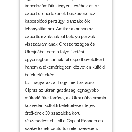
importszámláik kiegyenlítéséhez és az
export ellenértékének beszedéséhez
kapcsolódó pénzügyi tranzakcióik
lebonyolítására. Amikor azonban az
exporttranzakciókból befolyó pénzek
visszaáramlanak Oroszországba és
Ukrajnába, nem a folyó fizetési
egyenlegben tűnnek fel exportbevételként,
hanem a tőkemérlegben közvetlen külföldi
befektetéséként.
Ez magyarázza, hogy miért az apró
Ciprus az ukrán gazdaság legnagyobb
működőtőke-forrása, az Ukrajnába áramló
közvetlen külföldi befektetések teljes
értékének 30 százaléka körüli
részesedéssel – áll a Capital Economics
szakértőinek csütörtöki elemzésében.