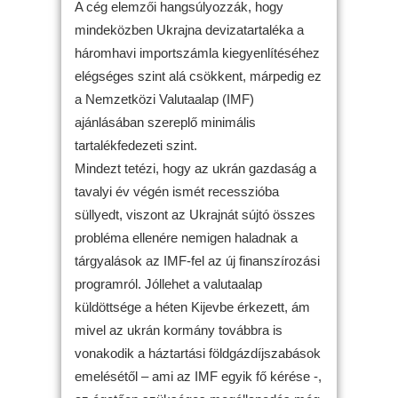
A cég elemzői hangsúlyozzák, hogy
mindeközben Ukrajna devizatartaléka a
háromhavi importszámla kiegyenlítéséhez
elégséges szint alá csökkent, márpedig ez
a Nemzetközi Valutaalap (IMF)
ajánlásában szereplő minimális
tartalékfedezeti szint.
Mindezt tetézi, hogy az ukrán gazdaság a
tavalyi év végén ismét recesszióba
süllyedt, viszont az Ukrajnát sújtó összes
probléma ellenére nemigen haladnak a
tárgyalások az IMF-fel az új finanszírozási
programról. Jóllehet a valutaalap
küldöttsége a héten Kijevbe érkezett, ám
mivel az ukrán kormány továbbra is
vonakodik a háztartási földgázdíjszabások
emelésétől – ami az IMF egyik fő kérése -,