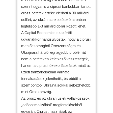
szerint ugyanis a ciprusi bankokban tartott
orosz betétek értéke elérheti a 30 milliárd
dollárt, az ukrán bankbetéteké azonban
legfeljebb 1-3 milliárd dollár között lehet.
A Capital Economics szakértői
ugyanakkor hangsúlyozták, hogy a ciprusi
mentőcsomagból Oroszországra és
Ukrajnára háruló legnagyobb problémát
nem a betéteken keletkező veszteségek,
hanem a ciprusi tőkekorlátozások miatt az
üzleti tranzakciókban várható
fennakadások jelenthetik, és ebből a
szempontból Ukrajna sokkal sebezhetőbb,
mint Oroszország.
Az orosz és az ukrán üzleti vállalkozások
„adóoptimalizálási” megfontolásokból
egyaránt Ciprust használják az