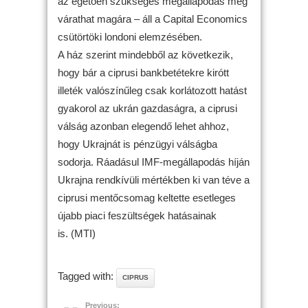
az égetően szükséges megállapodás még
várathat magára – áll a Capital Economics
csütörtöki londoni elemzésében.
A ház szerint mindebből az következik,
hogy bár a ciprusi bankbetétekre kirótt
illeték valószínűleg csak korlátozott hatást
gyakorol az ukrán gazdaságra, a ciprusi
válság azonban elegendő lehet ahhoz,
hogy Ukrajnát is pénzügyi válságba
sodorja. Ráadásul IMF-megállapodás híján
Ukrajna rendkívüli mértékben ki van téve a
ciprusi mentőcsomag keltette esetleges
újabb piaci feszültségek hatásainak
is. (MTI)
Tagged with:
CIPRUS
Previous: