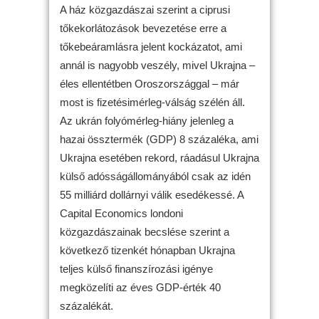
A ház közgazdászai szerint a ciprusi
tőkekorlátozások bevezetése erre a
tőkebeáramlásra jelent kockázatot, ami
annál is nagyobb veszély, mivel Ukrajna –
éles ellentétben Oroszországgal – már
most is fizetésimérleg-válság szélén áll.
Az ukrán folyómérleg-hiány jelenleg a
hazai össztermék (GDP) 8 százaléka, ami
Ukrajna esetében rekord, ráadásul Ukrajna
külső adósságállományából csak az idén
55 milliárd dollárnyi válik esedékessé. A
Capital Economics londoni
közgazdászainak becslése szerint a
következő tizenkét hónapban Ukrajna
teljes külső finanszírozási igénye
megközelíti az éves GDP-érték 40
százalékát.