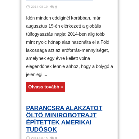
2014-08-19
0
Idén minden eddiginél korábban, már
augusztus 19-én elérkezett a globális
túlfogyasztás napja: 2014-ben alig több
mint nyolc hónap alatt használta el a Föld
lakossága azt az erőforrás-mennyiséget,
amelynek egy évre kellett volna
elegendőnek lennie ahhoz, hogy a bolygó a
jelenlegi ...
Olvass tovább »
PARANCSRA ALAKZATOT
ÖLTŐ MINIROBOTRAJT
ÉPÍTETTEK AMERIKAI
TUDÓSOK
2014-08-15
0