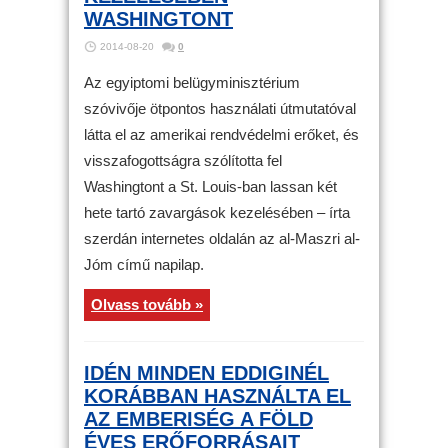
WASHINGTONT
2014-08-20
0
Az egyiptomi belügyminisztérium
szóvivője ötpontos használati útmutatóval
látta el az amerikai rendvédelmi erőket, és
visszafogottságra szólította fel
Washingtont a St. Louis-ban lassan két
hete tartó zavargások kezelésében – írta
szerdán internetes oldalán az al-Maszri al-
Jóm című napilap.
Olvass tovább »
IDÉN MINDEN EDDIGINÉL
KORÁBBAN HASZNÁLTA EL
AZ EMBERISÉG A FÖLD
ÉVES ERŐFORRÁSAIT