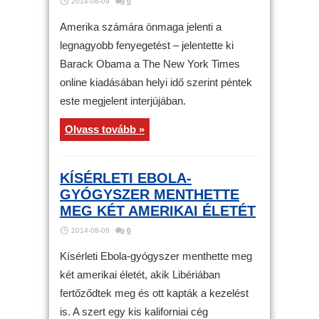
2014-08-09
0
Amerika számára önmaga jelenti a
legnagyobb fenyegetést – jelentette ki
Barack Obama a The New York Times
online kiadásában helyi idő szerint péntek
este megjelent interjújában.
Olvass tovább »
KÍSÉRLETI EBOLA-
GYÓGYSZER MENTHETTE
MEG KÉT AMERIKAI ÉLETÉT
2014-08-06
0
Kísérleti Ebola-gyógyszer menthette meg
két amerikai életét, akik Libériában
fertőződtek meg és ott kapták a kezelést
is. A szert egy kis kaliforniai cég