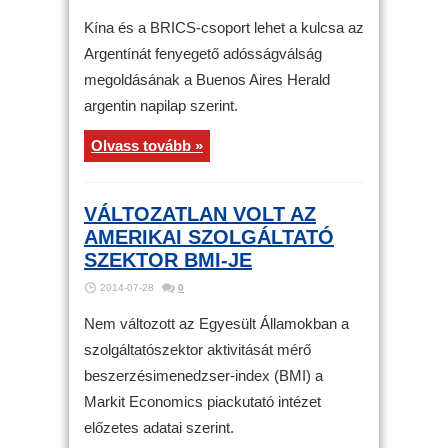
Kína és a BRICS-csoport lehet a kulcsa az
Argentínát fenyegető adósságválság
megoldásának a Buenos Aires Herald
argentin napilap szerint.
Olvass tovább »
VÁLTOZATLAN VOLT AZ
AMERIKAI SZOLGÁLTATÓ
SZEKTOR BMI-JE
2014-07-28
0
Nem változott az Egyesült Államokban a
szolgáltatószektor aktivitását mérő
beszerzésimenedzser-index (BMI) a
Markit Economics piackutató intézet
előzetes adatai szerint.