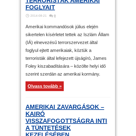
TERRORISTÁK AMERIKAI
FOGLYAIT
2014-08-21
0
Amerikai kommandósok július elején
sikertelen kísérletet tettek az Iszlám Állam
(IÁ) elnevezésű terrorszervezet által
foglyul ejtett amerikaiak, köztük a
terroristák által lefejezett újságíró, James
Foley kiszabadítására – közölte helyi idő
szerint szerdán az amerikai kormány.
Olvass tovább »
AMERIKAI ZAVARGÁSOK –
KAIRÓ
VISSZAFOGOTTSÁGRA INTI
A TÜNTETÉSEK
KEZELÉSÉBEN