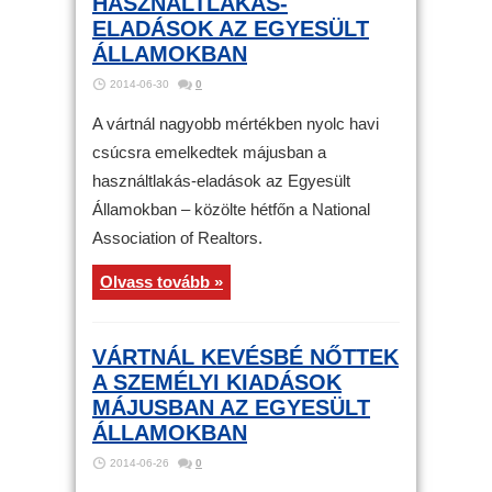
HASZNÁLTLAKÁS-
ELADÁSOK AZ EGYESÜLT
ÁLLAMOKBAN
2014-06-30
0
A vártnál nagyobb mértékben nyolc havi
csúcsra emelkedtek májusban a
használtlakás-eladások az Egyesült
Államokban – közölte hétfőn a National
Association of Realtors.
Olvass tovább »
VÁRTNÁL KEVÉSBÉ NŐTTEK
A SZEMÉLYI KIADÁSOK
MÁJUSBAN AZ EGYESÜLT
ÁLLAMOKBAN
2014-06-26
0