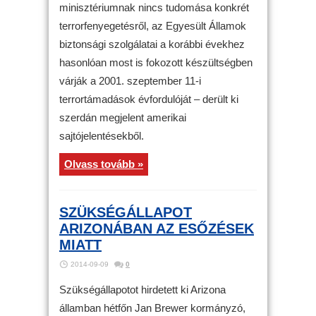
minisztériumnak nincs tudomása konkrét
terrorfenyegetésről, az Egyesült Államok
biztonsági szolgálatai a korábbi évekhez
hasonlóan most is fokozott készültségben
várják a 2001. szeptember 11-i
terrortámadások évfordulóját – derült ki
szerdán megjelent amerikai
sajtójelentésekből.
Olvass tovább »
SZÜKSÉGÁLLAPOT
ARIZONÁBAN AZ ESŐZÉSEK
MIATT
2014-09-09
0
Szükségállapotot hirdetett ki Arizona
államban hétfőn Jan Brewer kormányzó,