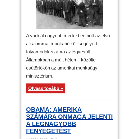
A vártnál nagyobb mértékben nőtt az első
alkalommal munkanélküli segélyért
folyamodók száma az Egyesült
Államokban a múlt héten – közölte
csütörtökön az amerikai munkaügyi
minisztérium.
Olvass tovább »
OBAMA: AMERIKA
SZÁMÁRA ÖNMAGA JELENTI
A LEGNAGYOBB
FENYEGETÉST