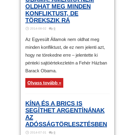
OLDHAT MEG MINDEN
KONFLIKTUST, DE
TÖREKSZIK RÁ
2014-08-02
0
Az Egyesült Államok nem oldhat meg
minden konfliktust, de ez nem jelenti azt,
hogy ne törekedne erre – jelentette ki
pénteki sajtóértekezletén a Fehér Házban
Barack Obama.
Olvass tovább »
KÍNA ÉS A BRICS IS
SEGÍTHET ARGENTÍNÁNAK
AZ
ADÓSSÁGTÖRLESZTÉSBEN
2014-07-31
0