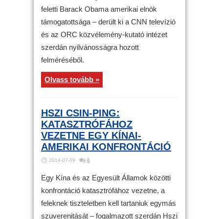
feletti Barack Obama amerikai elnök
támogatottsága – derült ki a CNN televízió
és az ORC közvélemény-kutató intézet
szerdán nyilvánosságra hozott
felméréséből.
Olvass tovább »
HSZI CSIN-PING:
KATASZTRÓFÁHOZ
VEZETNE EGY KÍNAI-
AMERIKAI KONFRONTÁCIÓ
2014-07-09
0
Egy Kína és az Egyesült Államok közötti
konfrontáció katasztrófához vezetne, a
feleknek tiszteletben kell tartaniuk egymás
szuverenitását – fogalmazott szerdán Hszi