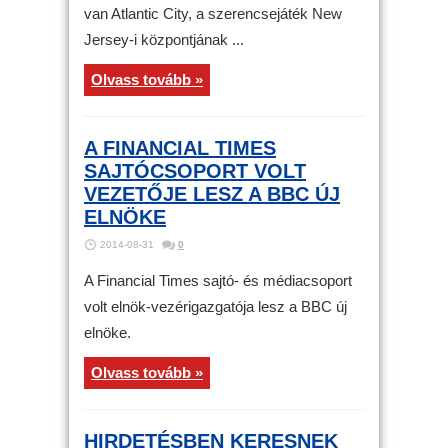
van Atlantic City, a szerencsejáték New
Jersey-i központjának ...
Olvass tovább »
A FINANCIAL TIMES
SAJTÓCSOPORT VOLT
VEZETŐJE LESZ A BBC ÚJ
ELNÖKE
2014-08-31
0
A Financial Times sajtó- és médiacsoport
volt elnök-vezérigazgatója lesz a BBC új
elnöke.
Olvass tovább »
HIRDETÉSBEN KERESNEK