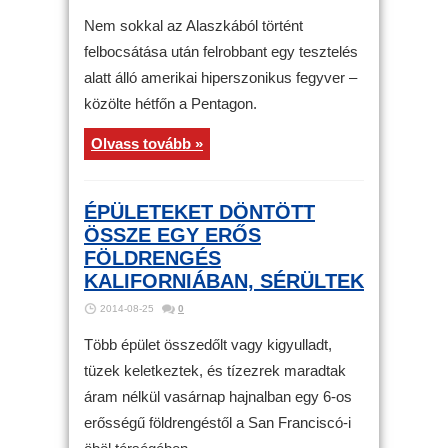
Nem sokkal az Alaszkából történt
felbocsátása után felrobbant egy tesztelés
alatt álló amerikai hiperszonikus fegyver –
közölte hétfőn a Pentagon.
Olvass tovább »
ÉPÜLETEKET DÖNTÖTT
ÖSSZE EGY ERŐS
FÖLDRENGÉS
KALIFORNIÁBAN, SÉRÜLTEK
2014-08-25
0
Több épület összedőlt vagy kigyulladt,
tüzek keletkeztek, és tízezrek maradtak
áram nélkül vasárnap hajnalban egy 6-os
erősségű földrengéstől a San Franciscó-i