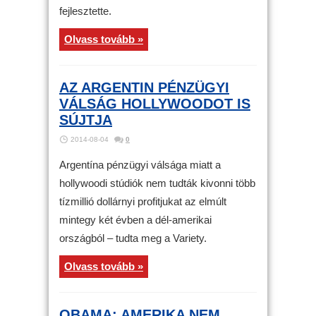
fejlesztette.
Olvass tovább »
AZ ARGENTIN PÉNZÜGYI
VÁLSÁG HOLLYWOODOT IS
SÚJTJA
2014-08-04
0
Argentína pénzügyi válsága miatt a
hollywoodi stúdiók nem tudták kivonni több
tízmillió dollárnyi profitjukat az elmúlt
mintegy két évben a dél-amerikai
országból – tudta meg a Variety.
Olvass tovább »
OBAMA: AMERIKA NEM