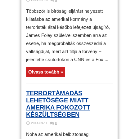
Többször is bírósági eljárást helyezett
kilátásba az amerikai kormány a
terroristák által később lefejezett újságíró,
James Foley szüleivel szemben arra az
esetre, ha megpróbálták összeszedni a
váltságdíjat, mert azt tiltja a törvény –
jelentette csütörtökön a CNN és a Fox ...
Olvass tovább »
TERRORTÁMADÁS
LEHETŐSÉGE MIATT
AMERIKA FOKOZOTT
KÉSZÜLTSÉGBEN
2014-09-11
0
Noha az amerikai belbiztonsági