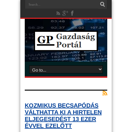
KOZMIKUS BECSAPÓDÁS
VÁLTHATTA KI A HIRTELEN
ELJEGESEDÉST 13 EZER
ÉVVEL EZELŐTT