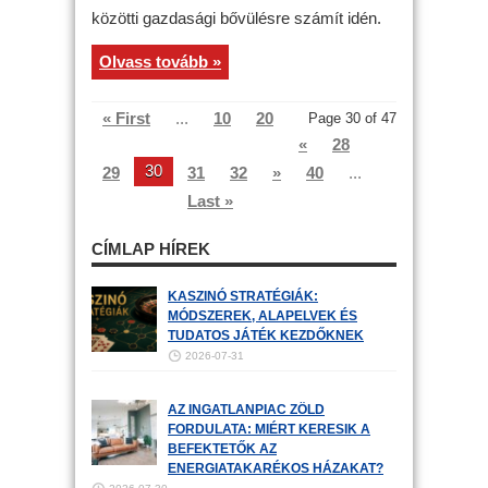
közötti gazdasági bővülésre számít idén.
Olvass tovább »
« First
...
10
20
Page 30 of 47
«
28
30
29
31
32
»
40
...
Last »
CÍMLAP HÍREK
KASZINÓ STRATÉGIÁK:
MÓDSZEREK, ALAPELVEK ÉS
TUDATOS JÁTÉK KEZDŐKNEK
2026-07-31
AZ INGATLANPIAC ZÖLD
FORDULATA: MIÉRT KERESIK A
BEFEKTETŐK AZ
ENERGIATAKARÉKOS HÁZAKAT?