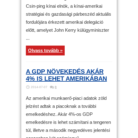
Csin-ping kínai elnök, a kínai-amerikai
stratégiai és gazdasági párbeszéd aktuális
fordulójára érkezett amerikai delegáció
előtt, amelyet John Kerry külügyminiszter
...
Olvass tovább »
A GDP NÖVEKEDÉS AKÁR
4% IS LEHET AMERIKÁBAN
2014-07-07
0
Az amerikai munkaerő-piaci adatok zöld
jelzést adtak a piacoknak a további
emelkedéshez. Akár 4%-os GDP
emelkedésre is lehet számítani a tengeren
túl, illetve a második negyedéves jelentési