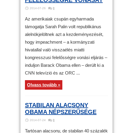
FELELŐSSÉGRE VONÁSÁT
2014-07-26
0
Az amerikaiak csupán egyharmada
támogatja Sarah Palin volt republikánus
alelnökjelöltnek azt a kezdeményezését,
hogy impeachment – a kormányzati
hivatallal való visszaélés miatti
kongresszusi felelősségre vonási eljárás –
induljon Barack Obama ellen – derült ki a
CNN televízió és az ORC ...
Olvass tovább »
STABILAN ALACSONY
OBAMA NÉPSZERŰSÉGE
2014-07-24
0
Tartósan alacsony, de stabilan 40 százalék