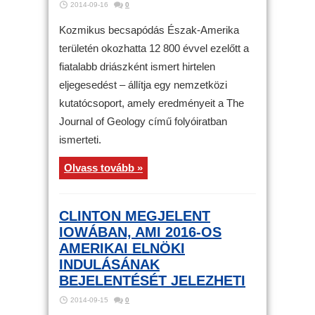
2014-09-16
0
Kozmikus becsapódás Észak-Amerika
területén okozhatta 12 800 évvel ezelőtt a
fiatalabb driászként ismert hirtelen
eljegesedést – állítja egy nemzetközi
kutatócsoport, amely eredményeit a The
Journal of Geology című folyóiratban
ismerteti.
Olvass tovább »
CLINTON MEGJELENT
IOWÁBAN, AMI 2016-OS
AMERIKAI ELNÖKI
INDULÁSÁNAK
BEJELENTÉSÉT JELEZHETI
2014-09-15
0