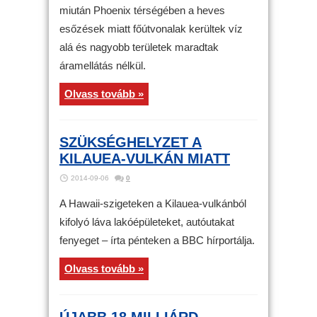
miután Phoenix térségében a heves
esőzések miatt főútvonalak kerültek víz
alá és nagyobb területek maradtak
áramellátás nélkül.
Olvass tovább »
SZÜKSÉGHELYZET A
KILAUEA-VULKÁN MIATT
2014-09-06
0
A Hawaii-szigeteken a Kilauea-vulkánból
kifolyó láva lakóépületeket, autóutakat
fenyeget – írta pénteken a BBC hírportálja.
Olvass tovább »