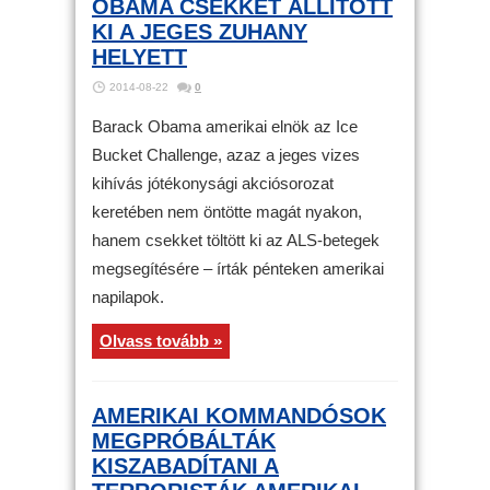
OBAMA CSEKKET ÁLLÍTOTT
KI A JEGES ZUHANY
HELYETT
2014-08-22
0
Barack Obama amerikai elnök az Ice
Bucket Challenge, azaz a jeges vizes
kihívás jótékonysági akciósorozat
keretében nem öntötte magát nyakon,
hanem csekket töltött ki az ALS-betegek
megsegítésére – írták pénteken amerikai
napilapok.
Olvass tovább »
AMERIKAI KOMMANDÓSOK
MEGPRÓBÁLTÁK
KISZABADÍTANI A