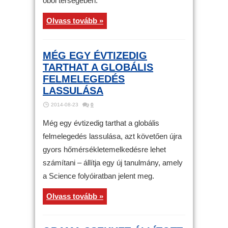
öböl térségében.
Olvass tovább »
MÉG EGY ÉVTIZEDIG
TARTHAT A GLOBÁLIS
FELMELEGEDÉS
LASSULÁSA
2014-08-23
0
Még egy évtizedig tarthat a globális
felmelegedés lassulása, azt követően újra
gyors hőmérsékletemelkedésre lehet
számítani – állítja egy új tanulmány, amely
a Science folyóiratban jelent meg.
Olvass tovább »