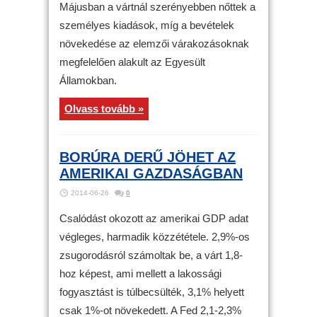
Májusban a vártnál szerényebben nőttek a
személyes kiadások, míg a bevételek
növekedése az elemzői várakozásoknak
megfelelően alakult az Egyesült
Államokban.
Olvass tovább »
BORÚRA DERŰ JÖHET AZ
AMERIKAI GAZDASÁGBAN
2014-06-26
0
Csalódást okozott az amerikai GDP adat
végleges, harmadik közzététele. 2,9%-os
zsugorodásról számoltak be, a várt 1,8-
hoz képest, ami mellett a lakossági
fogyasztást is túlbecsülték, 3,1% helyett
csak 1%-ot növekedett. A Fed 2,1-2,3%