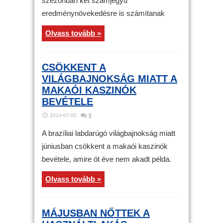
szezonban két számjegyű
eredménynövekedésre is számítanak
Olvass tovább »
CSÖKKENT A
VILÁGBAJNOKSÁG MIATT A
MAKAÓI KASZINÓK
BEVÉTELE
2014-07-02
0
A brazíliai labdarúgó világbajnokság miatt
júniusban csökkent a makaói kaszinók
bevétele, amire öt éve nem akadt példa.
Olvass tovább »
MÁJUSBAN NŐTTEK A