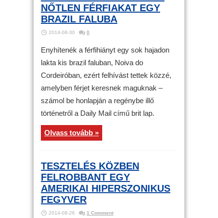
NŐTLEN FÉRFIAKAT EGY
BRAZIL FALUBA
2014-08-30
0
Enyhítenék a férfihiányt egy sok hajadon
lakta kis brazil faluban, Noiva do
Cordeiróban, ezért felhívást tettek közzé,
amelyben férjet keresnek maguknak –
számol be honlapján a regénybe illő
történetről a Daily Mail című brit lap.
Olvass tovább »
TESZTELÉS KÖZBEN
FELROBBANT EGY
AMERIKAI HIPERSZONIKUS
FEGYVER
2014-08-26
1 Comment