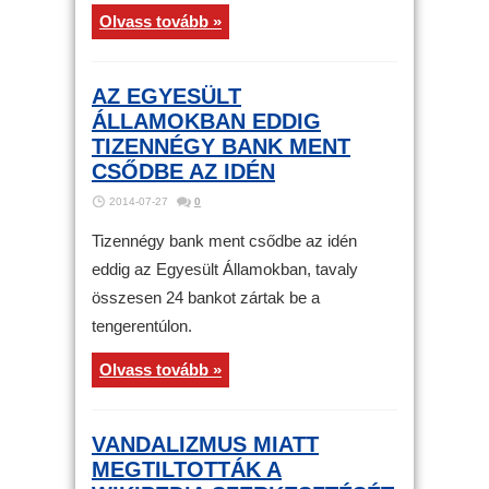
Olvass tovább »
AZ EGYESÜLT
ÁLLAMOKBAN EDDIG
TIZENNÉGY BANK MENT
CSŐDBE AZ IDÉN
2014-07-27
0
Tizennégy bank ment csődbe az idén
eddig az Egyesült Államokban, tavaly
összesen 24 bankot zártak be a
tengerentúlon.
Olvass tovább »
VANDALIZMUS MIATT
MEGTILTOTTÁK A