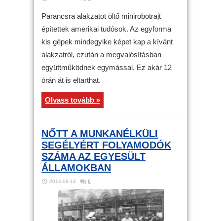
Parancsra alakzatot öltő minirobotrajt
építettek amerikai tudósok. Az egyforma
kis gépek mindegyike képet kap a kívánt
alakzatról, ezután a megvalósításban
együttműködnek egymással. Ez akár 12
órán át is eltarthat.
Olvass tovább »
NŐTT A MUNKANÉLKÜLI
SEGÉLYÉRT FOLYAMODÓK
SZÁMA AZ EGYESÜLT
ÁLLAMOKBAN
2014-08-14
0