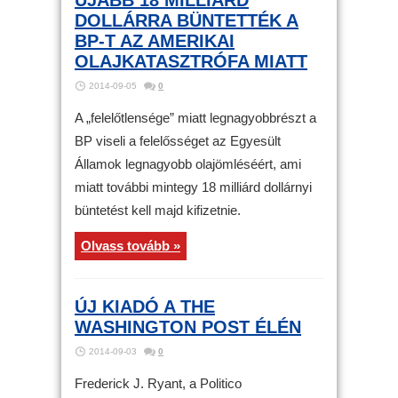
ÚJABB 18 MILLIÁRD
DOLLÁRRA BÜNTETTÉK A
BP-T AZ AMERIKAI
OLAJKATASZTRÓFA MIATT
2014-09-05
0
A „felelőtlensége” miatt legnagyobbrészt a
BP viseli a felelősséget az Egyesült
Államok legnagyobb olajömléséért, ami
miatt további mintegy 18 milliárd dollárnyi
büntetést kell majd kifizetnie.
Olvass tovább »
ÚJ KIADÓ A THE
WASHINGTON POST ÉLÉN
2014-09-03
0
Frederick J. Ryant, a Politico