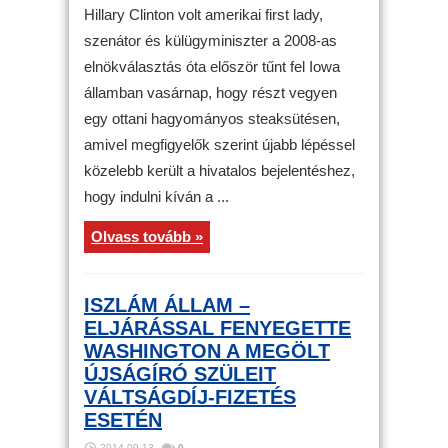
Hillary Clinton volt amerikai first lady,
szenátor és külügyminiszter a 2008-as
elnökválasztás óta először tűnt fel Iowa
államban vasárnap, hogy részt vegyen
egy ottani hagyományos steaksütésen,
amivel megfigyelők szerint újabb lépéssel
közelebb került a hivatalos bejelentéshez,
hogy indulni kíván a ...
Olvass tovább »
ISZLÁM ÁLLAM –
ELJÁRÁSSAL FENYEGETTE
WASHINGTON A MEGÖLT
ÚJSÁGÍRÓ SZÜLEIT
VÁLTSÁGDÍJ-FIZETÉS
ESETÉN
2014-09-13
0