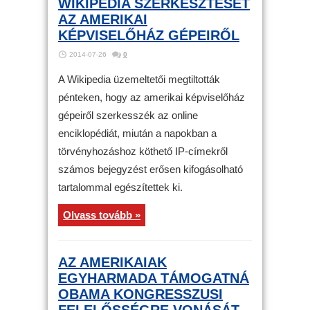
WIKIPEDIA SZERKESZTÉSÉT
AZ AMERIKAI
KÉPVISELŐHÁZ GÉPEIRŐL
2014-07-26
0
A Wikipedia üzemeltetői megtiltották
pénteken, hogy az amerikai képviselőház
gépeiről szerkesszék az online
enciklopédiát, miután a napokban a
törvényhozáshoz köthető IP-címekről
számos bejegyzést erősen kifogásolható
tartalommal egészítettek ki.
Olvass tovább »
AZ AMERIKAIAK
EGYHARMADA TÁMOGATNÁ
OBAMA KONGRESSZUSI