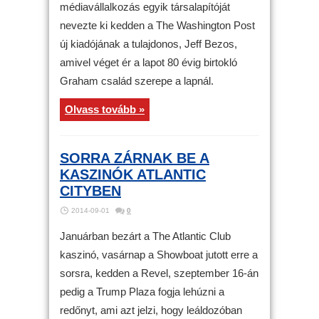
médiavállalkozás egyik társalapítóját
nevezte ki kedden a The Washington Post
új kiadójának a tulajdonos, Jeff Bezos,
amivel véget ér a lapot 80 évig birtokló
Graham család szerepe a lapnál.
Olvass tovább »
SORRA ZÁRNAK BE A
KASZINÓK ATLANTIC
CITYBEN
2014-09-01
0
Januárban bezárt a The Atlantic Club
kaszinó, vasárnap a Showboat jutott erre a
sorsra, kedden a Revel, szeptember 16-án
pedig a Trump Plaza fogja lehúzni a
redőnyt, ami azt jelzi, hogy leáldozóban