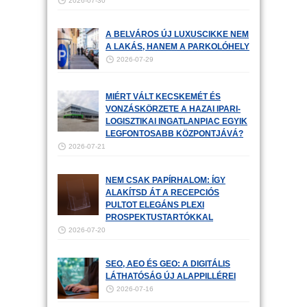
2026-07-30
A BELVÁROS ÚJ LUXUSCIKKE NEM
A LAKÁS, HANEM A PARKOLÓHELY
2026-07-29
MIÉRT VÁLT KECSKEMÉT ÉS
VONZÁSKÖRZETE A HAZAI IPARI-
LOGISZTIKAI INGATLANPIAC EGYIK
LEGFONTOSABB KÖZPONTJÁVÁ?
2026-07-21
NEM CSAK PAPÍRHALOM: ÍGY
ALAKÍTSD ÁT A RECEPCIÓS
PULTOT ELEGÁNS PLEXI
PROSPEKTUSTARTÓKKAL
2026-07-20
SEO, AEO ÉS GEO: A DIGITÁLIS
LÁTHATÓSÁG ÚJ ALAPPILLÉREI
2026-07-16