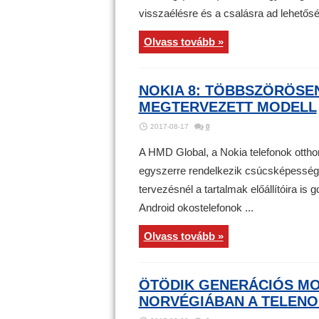
visszaélésre és a csalásra ad lehetősé
Olvass tovább »
NOKIA 8: TÖBBSZÖRÖSE
MEGTERVEZETT MODELL
2017-08-17
0
A HMD Global, a Nokia telefonok ottho
egyszerre rendelkezik csúcsképességek
tervezésnél a tartalmak előállítóira is
Android okostelefonok ...
Olvass tovább »
ÖTÖDIK GENERÁCIÓS MO
NORVÉGIÁBAN A TELENO