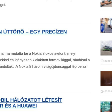
get.
N ÚTTÖRŐ – EGY PRECÍZEN
na ma mutatta be a Nokia 8 okostelefont, mely
kel és igényesen kialakított formavilággal, ráadásul a
2026-
 gondoltak. A Nokia 8 három világújdonsággal lép be az
2026-
BIL HÁLÓZATOT LÉTESÍT
R ÉS A HUAWEI