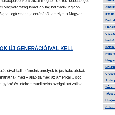
 másodpercenként 26,15 megabit letöltési sebességet
Amerika
yel Magyarország ismét a világ harmadik legjobb
Amerika
Signal legfrissebb jelentéséből, amelyet a Magyar
Benzin
Devizah
Francia
Gazdas
Heti tő
OK ÚJ GENERÁCIÓIVAL KELL
Iszlám
Külföld
Magyar
Mol-IN
ációival kell számolni, amelyek teljes hálózatokat,
Oroszo
éníthatnak meg – állapítja meg az amerikai Cisco
Szíriai
-gyártó és infokommunikációs szolgáltató vállalat
Tőzsde 
Tőzsde 
Ukrajn
Önkorm