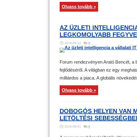
Olvass tovább »
AZ ÜZLETI INTELLIGENCIA
LEGKOMOLYABB FEGYVE
2016-09-12
0
Forum rendezvényen Arató Bencét, a bi.
fejlődéséről. A világban ez egy meghat
milliárdos a piaca. A globális növeked
Olvass tovább »
DOBOGÓS HELYEN VAN 
LETÖLTÉSI SEBESSÉGBE
2016-09-01
0