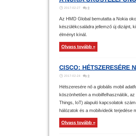
2017-02-27
0
Az HMD Global bemutatta a Nokia okos
készülékcsaládra jellemző új dizájnt,
élményt kínál.
Olvass tovább »
CISCO: HÉTSZERESÉRE N
2017-02-24
0
Hétszeresére nő a globális mobil adat
köszönhetően a mobilfelhasználók, az o
Things, IoT) alapuló kapcsolatok szám
hálózatok és a mobilvideók terjedése mi
Olvass tovább »