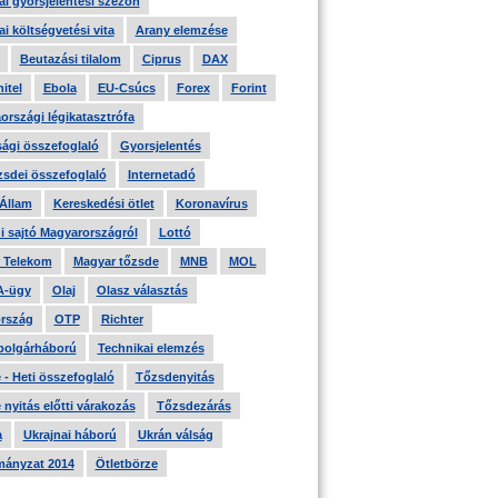
i gyorsjelentési szezon
i költségvetési vita
Arany elemzése
Beutazási tilalom
Ciprus
DAX
itel
Ebola
EU-Csúcs
Forex
Forint
országi légikatasztrófa
ági összefoglaló
Gyorsjelentés
zsdei összefoglaló
Internetadó
 Állam
Kereskedési ötlet
Koronavírus
i sajtó Magyarországról
Lottó
 Telekom
Magyar tőzsde
MNB
MOL
A-ügy
Olaj
Olasz választás
rszág
OTP
Richter
 polgárháború
Technikai elemzés
- Heti összefoglaló
Tőzsdenyitás
nyitás előtti várakozás
Tőzsdezárás
a
Ukrajnai háború
Ukrán válság
ányzat 2014
Ötletbörze