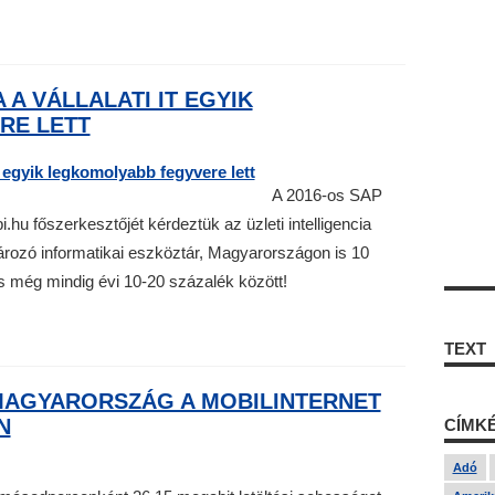
 A VÁLLALATI IT EGYIK
RE LETT
A 2016-os SAP
hu főszerkesztőjét kérdeztük az üzleti intelligencia
ározó informatikai eszköztár, Magyarországon is 10
és még mindig évi 10-20 százalék között!
TEXT
MAGYARORSZÁG A MOBILINTERNET
N
CÍMK
Adó