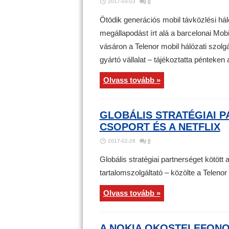
2017-03-03
0
Ötödik generációs mobil távközlési hál
megállapodást írt alá a barcelonai Mob
vásáron a Telenor mobil hálózati szolg
gyártó vállalat – tájékoztatta pénteken a
Olvass tovább »
GLOBÁLIS STRATÉGIAI 
CSOPORT ÉS A NETFLIX
2017-02-28
0
Globális stratégiai partnerséget kötött 
tartalomszolgáltató – közölte a Telen
Olvass tovább »
A NOKIA OKOSTELEFONO