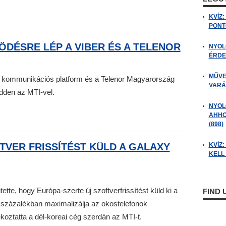
KVÍZ
PONTO
DÉSRE LÉP A VIBER ÉS A TELENOR
NYOL
ÉRDE
MŰVE
er kommunikációs platform és a Telenor Magyarország
VARÁ
edden az MTI-vel.
NYOL
AHHO
(898)
VER FRISSÍTÉST KÜLD A GALAXY
KVÍZ
KELL 
tte, hogy Európa-szerte új szoftverfrissítést küld ki a
FIND
százalékban maximalizálja az okostelefonok
ékoztatta a dél-koreai cég szerdán az MTI-t.