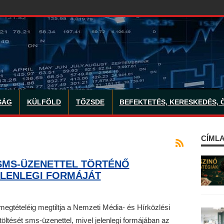
SÁG
KÜLFÖLD
TŐZSDE
BEFEKTETÉS, KERESKEDÉS, 
CÍMLA
 SMS-ÜZENETTEL TÖRTÉNŐ
LENLEGI FORMÁJÁT
egtételéig megtiltja a Nemzeti Média- és Hírközlési
ltését sms-üzenettel, mivel jelenlegi formájában az