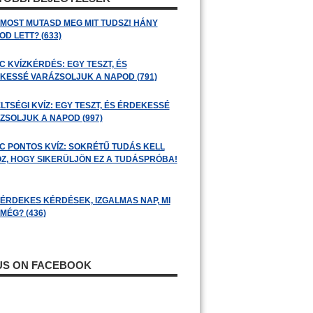
: MOST MUTASD MEG MIT TUDSZ! HÁNY
D LETT? (633)
C KVÍZKÉRDÉS: EGY TESZT, ÉS
KESSÉ VARÁZSOLJUK A NAPOD (791)
LTSÉGI KVÍZ: EGY TESZT, ÉS ÉRDEKESSÉ
ZSOLJUK A NAPOD (997)
C PONTOS KVÍZ: SOKRÉTŰ TUDÁS KELL
Z, HOGY SIKERÜLJÖN EZ A TUDÁSPRÓBA!
: ÉRDEKES KÉRDÉSEK, IZGALMAS NAP, MI
MÉG? (436)
 US ON FACEBOOK