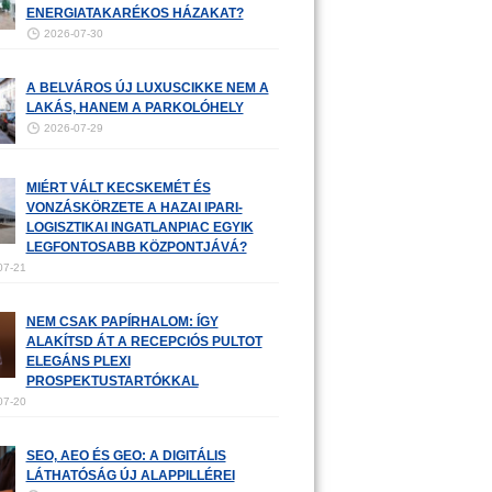
ENERGIATAKARÉKOS HÁZAKAT?
2026-07-30
A BELVÁROS ÚJ LUXUSCIKKE NEM A
LAKÁS, HANEM A PARKOLÓHELY
2026-07-29
MIÉRT VÁLT KECSKEMÉT ÉS
VONZÁSKÖRZETE A HAZAI IPARI-
LOGISZTIKAI INGATLANPIAC EGYIK
LEGFONTOSABB KÖZPONTJÁVÁ?
07-21
NEM CSAK PAPÍRHALOM: ÍGY
ALAKÍTSD ÁT A RECEPCIÓS PULTOT
ELEGÁNS PLEXI
PROSPEKTUSTARTÓKKAL
07-20
SEO, AEO ÉS GEO: A DIGITÁLIS
LÁTHATÓSÁG ÚJ ALAPPILLÉREI