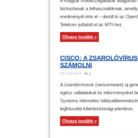
A magyar mobilszolgáltatók átlagosan
biztosítanak a felhasználóknak, amell
eredményét érte el – derült ki az Open
Telekom juttatott el az MTI-hez.
Olvass tovább »
CISCO: A ZSAROLÓVÍRUS
SZÁMOLNI
2016-08-04
0
A zsarolóvírusok (ransomware) új gener
egész vállalatokat és intézményeket b
Systems internetes hálózatiberendezés
legfrissebb kiberbiztonsági jelentése.
Olvass tovább »