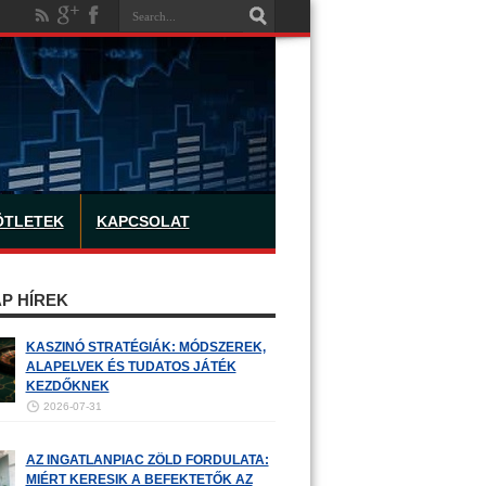
ÖTLETEK
KAPCSOLAT
P HÍREK
KASZINÓ STRATÉGIÁK: MÓDSZEREK,
ALAPELVEK ÉS TUDATOS JÁTÉK
KEZDŐKNEK
2026-07-31
AZ INGATLANPIAC ZÖLD FORDULATA:
MIÉRT KERESIK A BEFEKTETŐK AZ