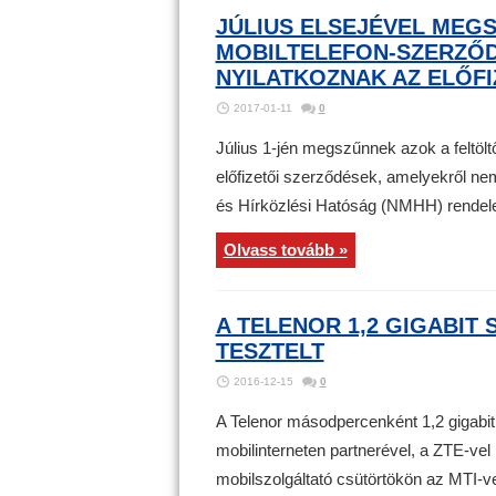
JÚLIUS ELSEJÉVEL MEG
MOBILTELEFON-SZERZŐD
NYILATKOZNAK AZ ELŐF
2017-01-11
0
Július 1-jén megszűnnek azok a feltölt
előfizetői szerződések, amelyekről nem
és Hírközlési Hatóság (NMHH) rendele
Olvass tovább »
A TELENOR 1,2 GIGABIT
TESZTELT
2016-12-15
0
A Telenor másodpercenként 1,2 gigabit (
mobilinterneten partnerével, a ZTE-vel
mobilszolgáltató csütörtökön az MTI-ve