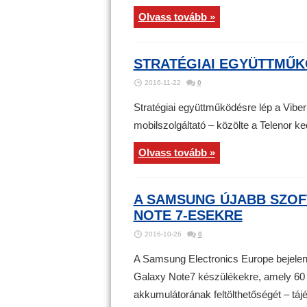
Olvass tovább »
STRATÉGIAI EGYÜTTMŰKÖ
2016-11-22
0
Stratégiai együttműködésre lép a Vib
mobilszolgáltató – közölte a Telenor k
Olvass tovább »
A SAMSUNG ÚJABB SZOFT
NOTE 7-ESEKRE
2016-10-26
0
A Samsung Electronics Europe bejelente
Galaxy Note7 készülékekre, amely 60 
akkumulátorának feltölthetőségét – táj