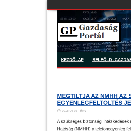
KEZDŐLAP
BELFÖLD -GAZDA
MEGTILTJA AZ NMHH AZ
EGYENLEGFELTÖLTÉS JE
2018-06-05
0
A szükséges biztonsági intézkedések m
Hatóság (NMHH) a telefonegyenleg feltö