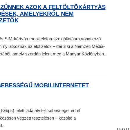
SZŰNNEK AZOK A FELTÖLTŐKÁRTYÁS
ÉSEK, AMELYEKRŐL NEM
IZETŐK
ős SIM-kártyás mobiltelefon-szolgáltatásra vonatkozó
 nyilatkoznak az előfizetők – derül ki a Nemzeti Média-
téből, amely szerdán jelent meg a Magyar Közlönyben.
 SEBESSÉGŰ MOBILINTERNETET
Gbps) feletti adatátviteli sebességet ért el
 közösen végzett tesztelésen – közölte a
l.
LEGU