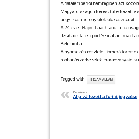
A fiatalemberről nemrégiben azt közöl
Magyarországon keresztül érkezett viss
öngyilkos merényletek előkészítését.
A 24 éves Najim Laachraoui a hatóságo
dzsihadista csoport Szíriában, majd a m
Belgiumba.
A nyomozás részleteit ismerő források 
robbanószerkezetek maradványain is m
Tagged with:
ISZLÁM ÁLLAM
Previous:
Alig változott a forint jegyzése