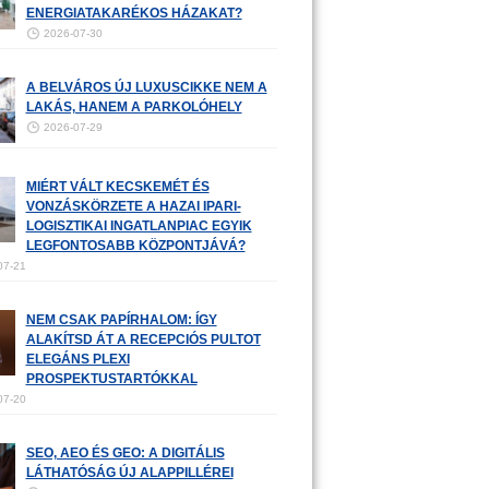
ENERGIATAKARÉKOS HÁZAKAT?
2026-07-30
A BELVÁROS ÚJ LUXUSCIKKE NEM A
LAKÁS, HANEM A PARKOLÓHELY
2026-07-29
MIÉRT VÁLT KECSKEMÉT ÉS
VONZÁSKÖRZETE A HAZAI IPARI-
LOGISZTIKAI INGATLANPIAC EGYIK
LEGFONTOSABB KÖZPONTJÁVÁ?
07-21
NEM CSAK PAPÍRHALOM: ÍGY
ALAKÍTSD ÁT A RECEPCIÓS PULTOT
ELEGÁNS PLEXI
PROSPEKTUSTARTÓKKAL
07-20
SEO, AEO ÉS GEO: A DIGITÁLIS
LÁTHATÓSÁG ÚJ ALAPPILLÉREI