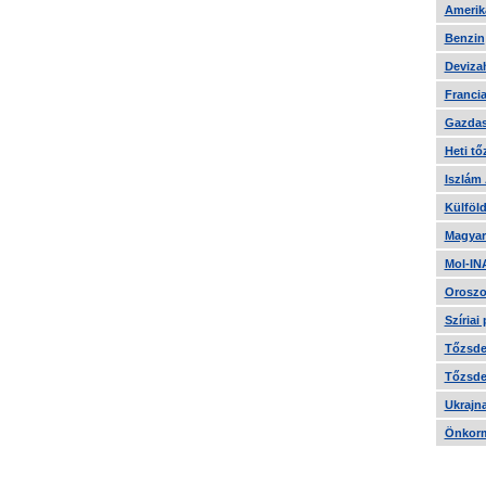
Amerika
Benzin
Devizah
Francia
Gazdas
Heti tő
Iszlám
Külföld
Magyar
Mol-IN
Oroszo
Szíriai
Tőzsde 
Tőzsde 
Ukrajn
Önkorm