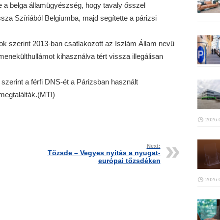
te a belga államügyészség, hogy tavaly ősszel
za Szíriából Belgiumba, majd segítette a párizsi
k szerint 2013-ban csatlakozott az Iszlám Állam nevű
enekülthullámot kihasználva tért vissza illegálisan
szerint a férfi DNS-ét a Párizsban használt
egtalálták.(MTI)
2026-
Next:
Tőzsde – Vegyes nyitás a nyugat-
európai tőzsdéken
2026-