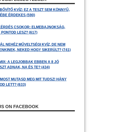
BŐVÍTŐ KVÍZ: EZ A TESZT SEM KÖNNYŰ,
ÉBE ÉRDEKES (590)
KÉRDÉS CSOKOR: ELMEBAJNOKSÁG,
 PONTOD LESZ? (617)
ÁL NEHÉZ MŰVELTSÉGI KVÍZ, DE NEM
ENKINEK, NEKED HOGY SIKERÜLT? (741)
MIX: A LEGJOBBAK EBBEN A 8 JÓ
ZT ADNAK, NA ÉS TE? (434)
: MOST MUTASD MEG MIT TUDSZ! HÁNY
D LETT? (633)
 US ON FACEBOOK