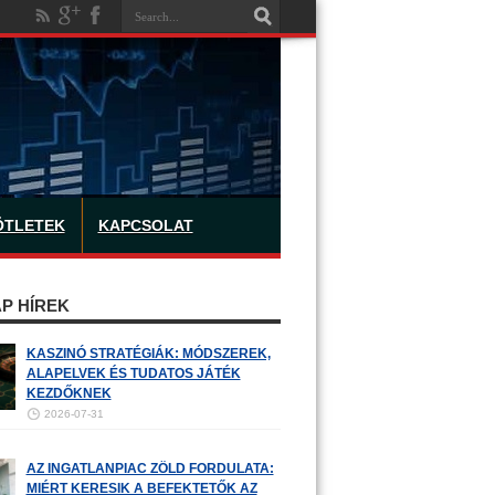
ÖTLETEK
KAPCSOLAT
P HÍREK
KASZINÓ STRATÉGIÁK: MÓDSZEREK,
ALAPELVEK ÉS TUDATOS JÁTÉK
KEZDŐKNEK
2026-07-31
AZ INGATLANPIAC ZÖLD FORDULATA:
MIÉRT KERESIK A BEFEKTETŐK AZ