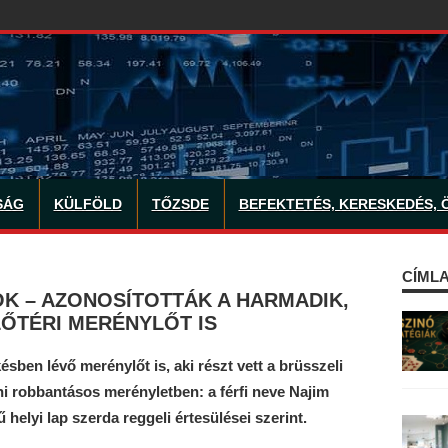
SÁG
KÜLFÖLD
TŐZSDE
BEFEKTETÉS, KERESKEDÉS, 
CÍMLA
K – AZONOSÍTOTTÁK A HARMADIK,
ŐTÉRI MERÉNYLŐT IS
ben lévő merénylőt is, aki részt vett a brüsszeli
i robbantásos merényletben: a férfi neve Najim
helyi lap szerda reggeli értesülései szerint.