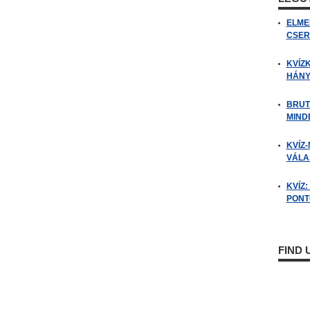
ELME
CSER
KVÍZ
HÁNY
BRUT
MIND
KVÍZ-
VÁLAS
KVÍZ
PONTO
FIND