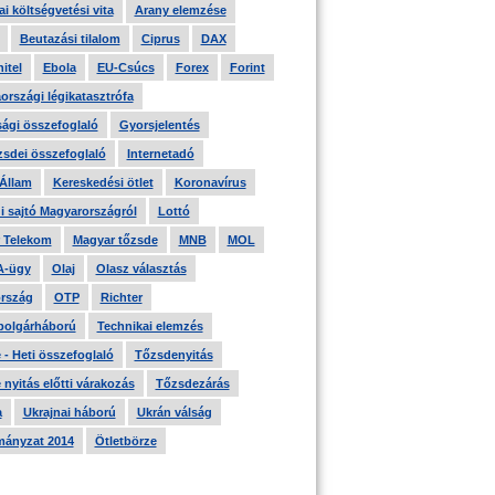
i költségvetési vita
Arany elemzése
Beutazási tilalom
Ciprus
DAX
itel
Ebola
EU-Csúcs
Forex
Forint
országi légikatasztrófa
ági összefoglaló
Gyorsjelentés
zsdei összefoglaló
Internetadó
 Állam
Kereskedési ötlet
Koronavírus
i sajtó Magyarországról
Lottó
 Telekom
Magyar tőzsde
MNB
MOL
A-ügy
Olaj
Olasz választás
rszág
OTP
Richter
 polgárháború
Technikai elemzés
- Heti összefoglaló
Tőzsdenyitás
nyitás előtti várakozás
Tőzsdezárás
a
Ukrajnai háború
Ukrán válság
ányzat 2014
Ötletbörze