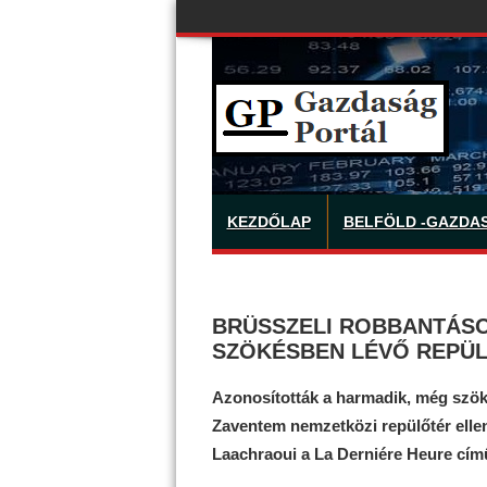
KEZDŐLAP
BELFÖLD -GAZDA
BRÜSSZELI ROBBANTÁSO
SZÖKÉSBEN LÉVŐ REPÜL
Azonosították a harmadik, még szökés
Zaventem nemzetközi repülőtér ellen
Laachraoui a La Derniére Heure című 