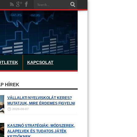
ÖTLETEK
KAPCSOLAT
P HÍREK
VÁLLALATI NYELVISKOLÁT KERES?
MUTATJUK, MIRE ÉRDEMES FIGYELNI
2026-08-07
KASZINÓ STRATÉGIÁK: MÓDSZEREK,
ALAPELVEK ÉS TUDATOS JÁTÉK
KEZDŐKNEK