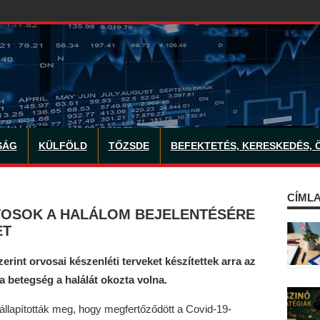
SÁG
KÜLFÖLD
TŐZSDE
BEFEKTETÉS, KERESKEDÉS, 
CÍMLA
VOSOK A HALÁLOM BEJELENTÉSÉRE
ET
erint orvosai készenléti terveket készítettek arra az
ta betegség a halálát okozta volna.
llapították meg, hogy megfertőződött a Covid-19-