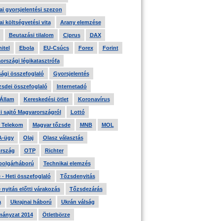
i gyorsjelentési szezon
i költségvetési vita
Arany elemzése
Beutazási tilalom
Ciprus
DAX
itel
Ebola
EU-Csúcs
Forex
Forint
országi légikatasztrófa
ági összefoglaló
Gyorsjelentés
zsdei összefoglaló
Internetadó
 Állam
Kereskedési ötlet
Koronavírus
i sajtó Magyarországról
Lottó
 Telekom
Magyar tőzsde
MNB
MOL
A-ügy
Olaj
Olasz választás
rszág
OTP
Richter
 polgárháború
Technikai elemzés
- Heti összefoglaló
Tőzsdenyitás
nyitás előtti várakozás
Tőzsdezárás
a
Ukrajnai háború
Ukrán válság
ányzat 2014
Ötletbörze