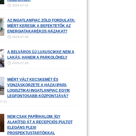
2026-07-31
AZ INGATLANPIAC ZÖLD FORDULATA:
MIÉRT KERESIK A BEFEKTETŐK AZ
ENERGIATAKARÉKOS HÁZAKAT?
2026-07-30
A BELVÁROS ÚJ LUXUSCIKKE NEM A
LAKÁS, HANEM A PARKOLÓHELY
2026-07-29
MIÉRT VÁLT KECSKEMÉT ÉS
VONZÁSKÖRZETE A HAZAI IPARI-
LOGISZTIKAI INGATLANPIAC EGYIK
LEGFONTOSABB KÖZPONTJÁVÁ?
07-21
NEM CSAK PAPÍRHALOM: ÍGY
ALAKÍTSD ÁT A RECEPCIÓS PULTOT
ELEGÁNS PLEXI
PROSPEKTUSTARTÓKKAL