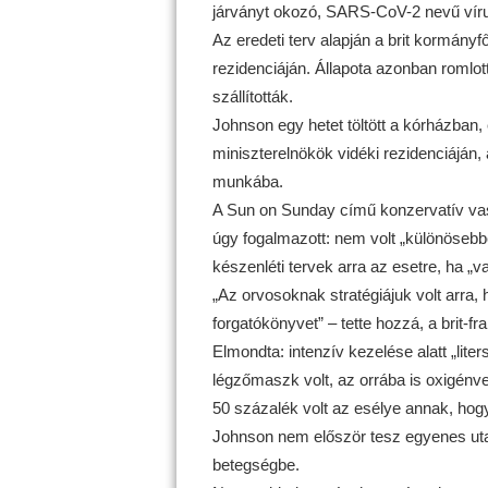
járványt okozó, SARS-CoV-2 nevű vírus
Az eredeti terv alapján a brit kormányfő
rezidenciáján. Állapota azonban romlot
szállították.
Johnson egy hetet töltött a kórházban, 
miniszterelnökök vidéki rezidenciáján, 
munkába.
A Sun on Sunday című konzervatív vasá
úgy fogalmazott: nem volt „különösebb
készenléti tervek arra az esetre, ha „va
„Az orvosoknak stratégiájuk volt arra, 
forgatókönyvet” – tette hozzá, a brit-fra
Elmondta: intenzív kezelése alatt „lit
légzőmaszk volt, az orrába is oxigénvez
50 százalék volt az esélye annak, hogy
Johnson nem először tesz egyenes uta
betegségbe.