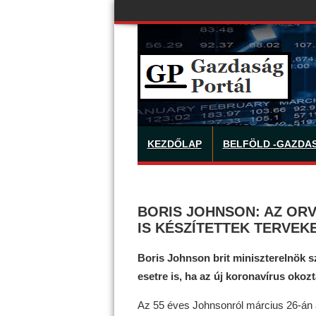
KEZDŐLAP
BELFÖLD -GAZDA
BORIS JOHNSON: AZ OR
IS KÉSZÍTETTEK TERVEK
Boris Johnson brit miniszterelnök sz
esetre is, ha az új koronavírus okoz
Az 55 éves Johnsonról március 26-án á