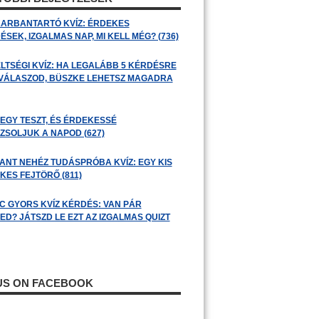
ARBANTARTÓ KVÍZ: ÉRDEKES
SEK, IZGALMAS NAP, MI KELL MÉG? (736)
LTSÉGI KVÍZ: HA LEGALÁBB 5 KÉRDÉSRE
 VÁLASZOD, BÜSZKE LEHETSZ MAGADRA
 EGY TESZT, ÉS ÉRDEKESSÉ
ZSOLJUK A NAPOD (627)
ANT NEHÉZ TUDÁSPRÓBA KVÍZ: EGY KIS
KES FEJTÖRŐ (811)
C GYORS KVÍZ KÉRDÉS: VAN PÁR
ED? JÁTSZD LE EZT AZ IZGALMAS QUIZT
 US ON FACEBOOK