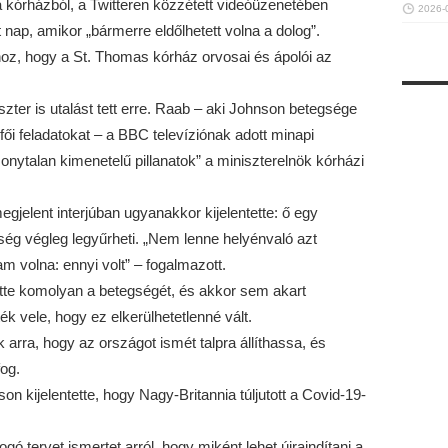
 kórházból, a Twitteren közzétett videóüzenetében
2026-
t nap, amikor „bármerre eldőlhetett volna a dolog”.
oz, hogy a St. Thomas kórház orvosai és ápolói az
er is utalást tett erre. Raab – aki Johnson betegsége
fői feladatokat – a BBC televíziónak adott minapi
onytalan kimenetelű pillanatok” a miniszterelnök kórházi
jelent interjúban ugyanakkor kijelentette: ő egy
gség végleg legyűrheti. „Nem lenne helyénvaló azt
m volna: ennyi volt” – fogalmazott.
ette komolyan a betegségét, és akkor sem akart
k vele, hogy ez elkerülhetetlenné vált.
k arra, hogy az országot ismét talpra állíthassa, és
og.
 kijelentette, hogy Nagy-Britannia túljutott a Covid-19-
gó tervet ismertet arról, hogy miként lehet újraindítani a