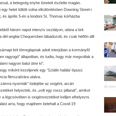
sal, a betegség enyhe tüneteit észlelte magán.
 egy hetet töltött volna elkülönítésben Downing Street-i
t, és április 5-én a londoni St. Thomas kórházba
ebből három napot intenzív osztályon, utána a brit
a dél-angliai Chequersben lábadozott, és csak hétfőn állt
rnapi brit tömeglapnak adott interjúban a kormányfő
en ragyogó” állapotban, és tudta, hogy már megvoltak a
lami nagyon balul ütne ki”.
hogy miként kezeljenek egy ‘Sztálin halála’-típusú
ncia filmszatírára utalva.
erszámra nyomták” tüdejébe az oxigént, arcán
2026-
etéket helyeztek, és „volt egy rossz pillanat”, amikor
 a légcsövében is oxigénvezetéket kelljen elhelyezni.
lást arra, hogy majdnem belehalt a Covid-19