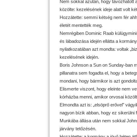
Nem sokkal azután, hogy távozhatott a
közölte: kezelésének ideje alatt volt ké
Hozzátette: semmi kétség nem fér ahh
életét mentették meg.
Nemrégiben Dominic Raab külügyminiszt
és lábadozása idején ellátta a kormány
nyilatkozatában azt mondta: voltak „biz
kezelésének idején.
Boris Johnson a Sun on Sunday-ban meg
pillanatra sem fogadta el, hogy a bete
mondani, hogy bármikor is azt gondolta
Elismerte viszont, hogy eleinte nem v
kórházba menni, amikor orvosai közölté
Elmondta azt is: „elsöprő erővel” vágyi
nagyon bízik abban, hogy ez sikerülni f
Munkába állása után nem sokkal Johnson
járvány tetőzésén.
Hozzátette: a kormány a jövő héten átfo