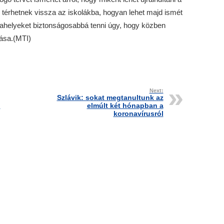
térhetnek vissza az iskolákba, hogyan lehet majd ismét
ahelyeket biztonságosabbá tenni úgy, hogy közben
tása.(MTI)
Next:
Szlávik: sokat megtanultunk az
n
elmúlt két hónapban a
koronavírusról