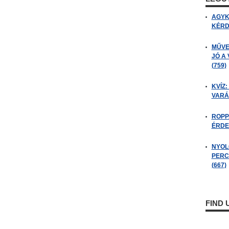
AGYK
KÉRDÉ
MŰVE
JÓ A
(759)
KVÍZ:
VARÁ
ROPP
ÉRDE
NYOL
PERC
(667)
FIND