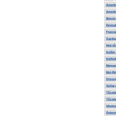
Amerika
Amerika
Benzin
Devizah
Francia
Gazdas
Heti tő
Iszlám
Külföld
Magyar
Mol-IN
Oroszo
Szíriai
Tőzsde 
Tőzsde 
Ukrajn
Önkorm