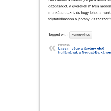
gazdaságot, a gyerekek milyen módon 
munkába utazni, és hogy lehet a munk
folytatódhasson a járvány visszaszorí
Tagged with:
KORONAVÍRUS
Previous:
Lassan vége a járvány első
hullámának a Nyugat-Balkáno