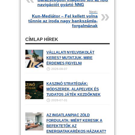
navigációt gyártó NNG
Next:
Kun-Mediátor – Fel kellett volna
tűnnie az iroda nagy bankszámla-
forgalmának
CÍMLAP HÍREK
VÁLLALATI NYELVISKOLÁT
KERES? MUTATJUK, MIRE
ÉRDEMES FIGYELNI
2026-08-07
KASZINÓ STRATÉGIÁK:
MÓDSZEREK, ALAPELVEK ÉS
TUDATOS JÁTÉK KEZDŐKNEK
2026-07-31
AZ INGATLANPIAC ZÖLD
FORDULATA: MIÉRT KERESIK A
BEFEKTETŐK AZ
ENERGIATAKARÉKOS HÁZAKAT?