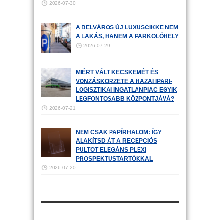
2026-07-30
A BELVÁROS ÚJ LUXUSCIKKE NEM
A LAKÁS, HANEM A PARKOLÓHELY
2026-07-29
MIÉRT VÁLT KECSKEMÉT ÉS
VONZÁSKÖRZETE A HAZAI IPARI-
LOGISZTIKAI INGATLANPIAC EGYIK
LEGFONTOSABB KÖZPONTJÁVÁ?
2026-07-21
NEM CSAK PAPÍRHALOM: ÍGY
ALAKÍTSD ÁT A RECEPCIÓS
PULTOT ELEGÁNS PLEXI
PROSPEKTUSTARTÓKKAL
2026-07-20