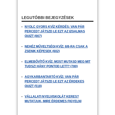
LEGUTÓBBI BEJEGYZÉSEK
NYOLC GYORS KVÍZ KÉRDÉS: VAN PÁR
PERCED? JÁTSZD LE EZT AZ IZGALMAS
QUIZT (667)
NEHÉZ MŰVELTSÉGI KVÍZ: 8/8-RA CSAK A
ZSENIK KÉPESEK (602)
ELMEBŐVÍTŐ KVÍZ: MOST MUTASD MEG MIT
TUDSZ! HÁNY PONTOD LETT? (780)
AGYKARBANTARTÓ KVÍZ: VAN PÁR
PERCED? JÁTSZD LE EZT AZ ÉRDEKES
QUIZT (518)
VÁLLALATI NYELVISKOLÁT KERES?
MUTATJUK, MIRE ÉRDEMES FIGYELNI