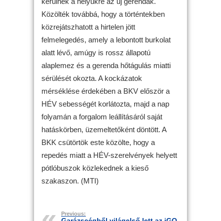
kerülnek a helyükre az új gerendák.
Közölték továbbá, hogy a történtekben
közrejátszhatott a hirtelen jött
felmelegedés, amely a lebontott burkolat
alatt lévő, amúgy is rossz állapotú
alaplemez és a gerenda hőtágulás miatti
sérülését okozta. A kockázatok
mérséklése érdekében a BKV először a
HÉV sebességét korlátozta, majd a nap
folyamán a forgalom leállításáról saját
hatáskörben, üzemeltetőként döntött. A
BKK csütörtök este közölte, hogy a
repedés miatt a HÉV-szerelvények helyett
pótlóbuszok közlekednek a kieső
szakaszon. (MTI)
Previous:
Garázscégből világelső lett az iGO