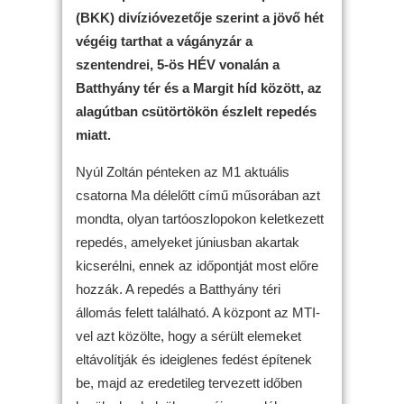
(BKK) divízióvezetője szerint a jövő hét
végéig tarthat a vágányzár a
szentendrei, 5-ös HÉV vonalán a
Batthyány tér és a Margit híd között, az
alagútban csütörtökön észlelt repedés
miatt.
Nyúl Zoltán pénteken az M1 aktuális
csatorna Ma délelőtt című műsorában azt
mondta, olyan tartóoszlopokon keletkezett
repedés, amelyeket júniusban akartak
kicserélni, ennek az időpontját most előre
hozzák. A repedés a Batthyány téri
állomás felett található. A központ az MTI-
vel azt közölte, hogy a sérült elemeket
eltávolítják és ideiglenes fedést építenek
be, majd az eredetileg tervezett időben