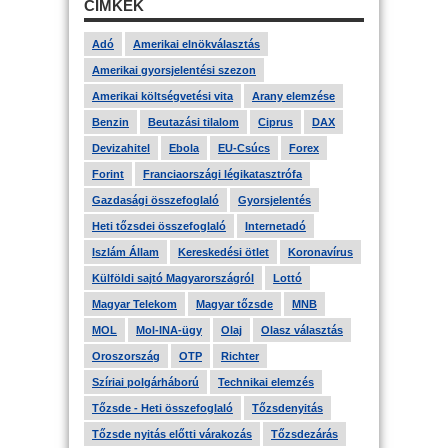
CÍMKÉK
Adó
Amerikai elnökválasztás
Amerikai gyorsjelentési szezon
Amerikai költségvetési vita
Arany elemzése
Benzin
Beutazási tilalom
Ciprus
DAX
Devizahitel
Ebola
EU-Csúcs
Forex
Forint
Franciaországi légikatasztrófa
Gazdasági összefoglaló
Gyorsjelentés
Heti tőzsdei összefoglaló
Internetadó
Iszlám Állam
Kereskedési ötlet
Koronavírus
Külföldi sajtó Magyarországról
Lottó
Magyar Telekom
Magyar tőzsde
MNB
MOL
Mol-INA-ügy
Olaj
Olasz választás
Oroszország
OTP
Richter
Szíriai polgárháború
Technikai elemzés
Tőzsde - Heti összefoglaló
Tőzsdenyitás
Tőzsde nyitás előtti várakozás
Tőzsdezárás