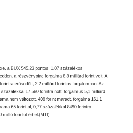
xe, a BUX 545,23 pontos, 1,07 százalékos
den, a részvénypiac forgalma 8,8 milliárd forint volt. A
forintra erősödött, 2,2 milliárd forintos forgalomban. Az
százalékkal 17 580 forintra nőtt, forgalmuk 5,1 milliárd
lyama nem változott, 408 forint maradt, forgalma 161,1
olyama 65 forinttal, 0,77 százalékkal 8490 forintra
illió forintot ért el.(MTI)