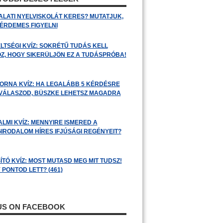
ALATI NYELVISKOLÁT KERES? MUTATJUK,
 ÉRDEMES FIGYELNI
LTSÉGI KVÍZ: SOKRÉTŰ TUDÁS KELL
Z, HOGY SIKERÜLJÖN EZ A TUDÁSPRÓBA!
ORNA KVÍZ: HA LEGALÁBB 5 KÉRDÉSRE
 VÁLASZOD, BÜSZKE LEHETSZ MAGADRA
ALMI KVÍZ: MENNYIRE ISMERED A
GIRODALOM HÍRES IFJÚSÁGI REGÉNYEIT?
ÍTÓ KVÍZ: MOST MUTASD MEG MIT TUDSZ!
 PONTOD LETT? (461)
 US ON FACEBOOK