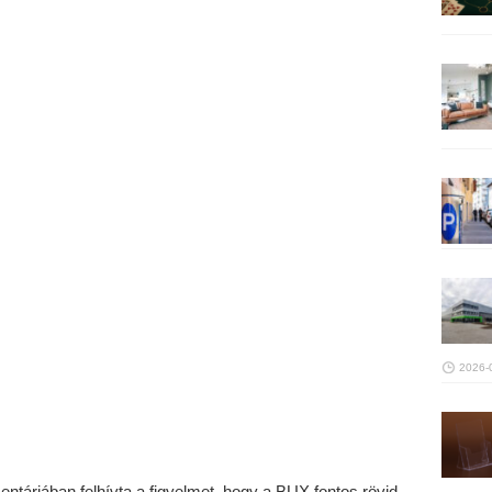
2026-
ntárjában felhívta a figyelmet, hogy a BUX fontos rövid