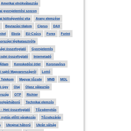
Amerikai elnökválasztás
i gyorsjelentési szezon
i költségvetési vita
Arany elemzése
Beutazási tilalom
Ciprus
DAX
itel
Ebola
EU-Csúcs
Forex
Forint
országi légikatasztrófa
ági összefoglaló
Gyorsjelentés
zsdei összefoglaló
Internetadó
 Állam
Kereskedési ötlet
Koronavírus
i sajtó Magyarországról
Lottó
 Telekom
Magyar tőzsde
MNB
MOL
A-ügy
Olaj
Olasz választás
rszág
OTP
Richter
 polgárháború
Technikai elemzés
- Heti összefoglaló
Tőzsdenyitás
nyitás előtti várakozás
Tőzsdezárás
a
Ukrajnai háború
Ukrán válság