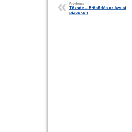
Previous:
Tőzsde – Erősödés az ázsiai
piacokon