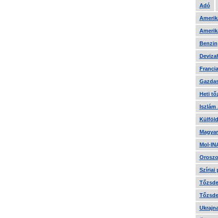
Adó
Amerika
Amerika
Benzin
Devizah
Francia
Gazdas
Heti tő
Iszlám
Külföld
Magyar
Mol-IN
Oroszo
Szíriai
Tőzsde 
Tőzsde 
Ukrajn