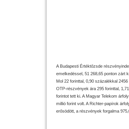
A Budapesti Értéktőzsde részvényinde
emelkedéssel, 51 268,65 ponton zárt ked
Mol 22 forinttal, 0,90 százalékkal 2456 
OTP-részvények ára 295 forinttal, 1,71 
forintot tett ki. A Magyar Telekom árfo
millió forint volt. A Richter-papírok árf
erősödött, a részvények forgalma 975,0 m