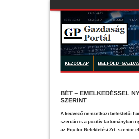
KEZDŐLAP
BELFÖLD -GAZDA
BÉT – EMELKEDÉSSEL NY
SZERINT
A kedvező nemzetközi befektetői han
szerdán is a pozitív tartományban n
az Equilor Befektetési Zrt. szenior e