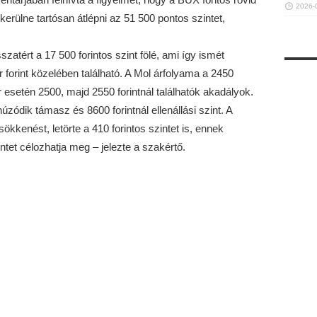
2026-
sikerülne tartósan átlépni az 51 500 pontos szintet,
atért a 17 500 forintos szint fölé, ami így ismét
 forint közelében található. A Mol árfolyama a 2450
ker esetén 2500, majd 2550 forintnál találhatók akadályok.
úzódik támasz és 8600 forintnál ellenállási szint. A
kkenést, letörte a 410 forintos szintet is, ennek
ntet célozhatja meg – jelezte a szakértő.