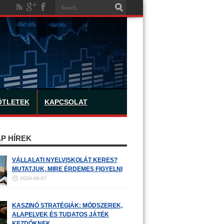
ÖTLETEK
KAPCSOLAT
P HÍREK
VÁLLALATI NYELVISKOLÁT KERES?
MUTATJUK, MIRE ÉRDEMES FIGYELNI
2026-08-07
KASZINÓ STRATÉGIÁK: MÓDSZEREK,
ALAPELVEK ÉS TUDATOS JÁTÉK
KEZDŐKNEK