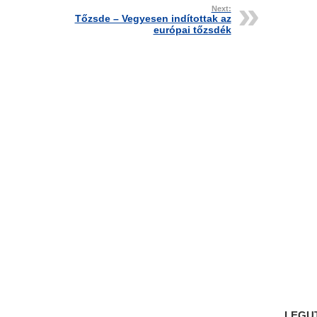
Next:
Tőzsde – Vegyesen indítottak az
európai tőzsdék
LEGU