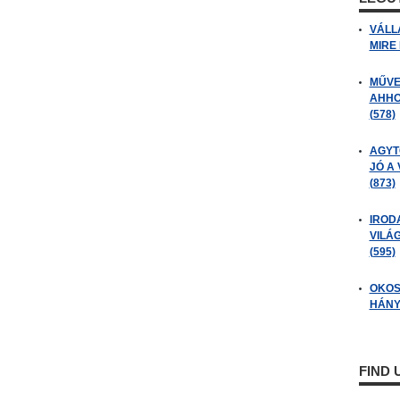
VÁLL
MIRE
MŰVE
AHHO
(578)
AGYT
JÓ A
(873)
IROD
VILÁ
(595)
OKOS
HÁNY
FIND