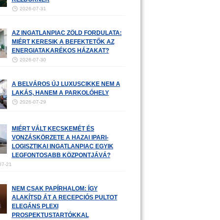
2026-07-31
AZ INGATLANPIAC ZÖLD FORDULATA:
MIÉRT KERESIK A BEFEKTETŐK AZ
ENERGIATAKARÉKOS HÁZAKAT?
2026-07-30
A BELVÁROS ÚJ LUXUSCIKKE NEM A
LAKÁS, HANEM A PARKOLÓHELY
2026-07-29
MIÉRT VÁLT KECSKEMÉT ÉS
VONZÁSKÖRZETE A HAZAI IPARI-
LOGISZTIKAI INGATLANPIAC EGYIK
LEGFONTOSABB KÖZPONTJÁVÁ?
07-21
NEM CSAK PAPÍRHALOM: ÍGY
ALAKÍTSD ÁT A RECEPCIÓS PULTOT
ELEGÁNS PLEXI
PROSPEKTUSTARTÓKKAL