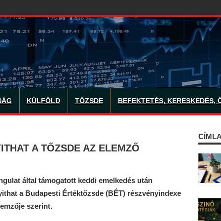
SÁG
KÜLFÖLD
TŐZSDE
BEFEKTETÉS, KERESKEDÉS, 
CÍMLA
ITHAT A TŐZSDE AZ ELEMZŐ
gulat által támogatott keddi emelkedés után
yithat a Budapesti Értéktőzsde (BÉT) részvényindexe
lemzője szerint.