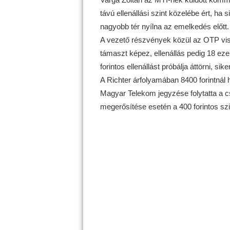
távú ellenállási szint közelébe ért, ha 
nagyobb tér nyílna az emelkedés előtt.
A vezető részvények közül az OTP vissz
támaszt képez, ellenállás pedig 18 ezer
forintos ellenállást próbálja áttörni, si
A Richter árfolyamában 8400 forintnál h
Magyar Telekom jegyzése folytatta a csö
megerősítése esetén a 400 forintos szi