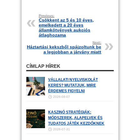
Previous:
Csökkent az 5 és 10 éves,
emelkedett a 20 éves
államkötvények aukciós
átlaghozama
Next:
Háztartási kekszből spájzoltunk be
a legjobban a járvány miatt
CÍMLAP HÍREK
VÁLLALATI NYELVISKOLÁT
KERES? MUTATJUK, MIRE
ÉRDEMES FIGYELNI
2026-08-07
KASZINÓ STRATÉGIÁK:
MÓDSZEREK, ALAPELVEK ÉS
TUDATOS JÁTÉK KEZDŐKNEK
2026-07-31