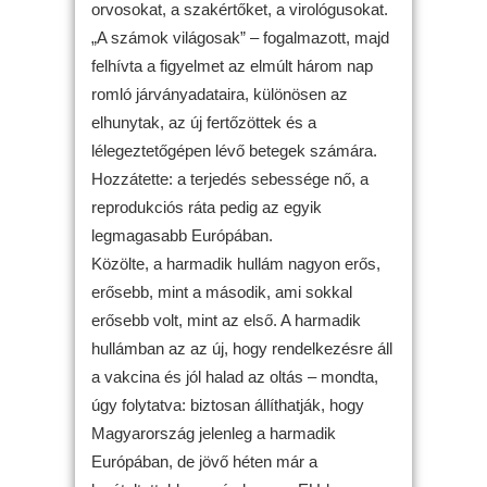
orvosokat, a szakértőket, a virológusokat.
„A számok világosak” – fogalmazott, majd
felhívta a figyelmet az elmúlt három nap
romló járványadataira, különösen az
elhunytak, az új fertőzöttek és a
lélegeztetőgépen lévő betegek számára.
Hozzátette: a terjedés sebessége nő, a
reprodukciós ráta pedig az egyik
legmagasabb Európában.
Közölte, a harmadik hullám nagyon erős,
erősebb, mint a második, ami sokkal
erősebb volt, mint az első. A harmadik
hullámban az az új, hogy rendelkezésre áll
a vakcina és jól halad az oltás – mondta,
úgy folytatva: biztosan állíthatják, hogy
Magyarország jelenleg a harmadik
Európában, de jövő héten már a