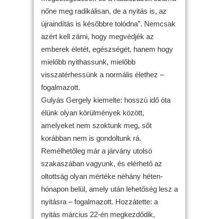
nőne meg radikálisan, de a nyitás is, az
újraindítás is későbbre tolódna”. Nemcsak
azért kell zárni, hogy megvédjék az
emberek életét, egészségét, hanem hogy
mielőbb nyithassunk, mielőbb
visszatérhessünk a normális élethez –
fogalmazott.
Gulyás Gergely kiemelte: hosszú idő óta
élünk olyan körülmények között,
amelyeket nem szoktunk meg, sőt
korábban nem is gondoltunk rá.
Remélhetőleg már a járvány utolsó
szakaszában vagyunk, és elérhető az
oltottság olyan mértéke néhány héten-
hónapon belül, amely után lehetőség lesz a
nyitásra – fogalmazott. Hozzátette: a
nyitás március 22-én megkezdődik,