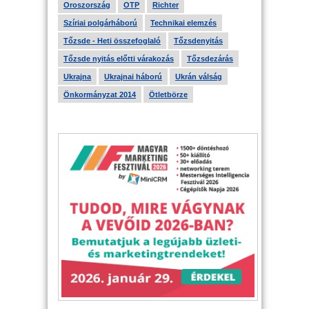
Oroszország
OTP
Richter
Szíriai polgárháború
Technikai elemzés
Tőzsde - Heti összefoglaló
Tőzsdenyitás
Tőzsde nyitás előtti várakozás
Tőzsdezárás
Ukrajna
Ukrajnai háború
Ukrán válság
Önkormányzat 2014
Ötletbörze