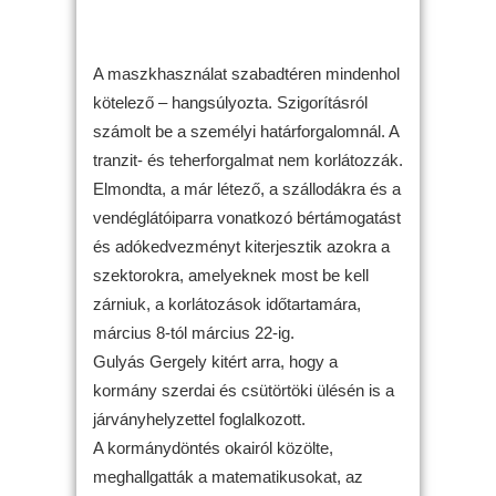
A maszkhasználat szabadtéren mindenhol
kötelező – hangsúlyozta. Szigorításról
számolt be a személyi határforgalomnál. A
tranzit- és teherforgalmat nem korlátozzák.
Elmondta, a már létező, a szállodákra és a
vendéglátóiparra vonatkozó bértámogatást
és adókedvezményt kiterjesztik azokra a
szektorokra, amelyeknek most be kell
zárniuk, a korlátozások időtartamára,
március 8-tól március 22-ig.
Gulyás Gergely kitért arra, hogy a
kormány szerdai és csütörtöki ülésén is a
járványhelyzettel foglalkozott.
A kormánydöntés okairól közölte,
meghallgatták a matematikusokat, az