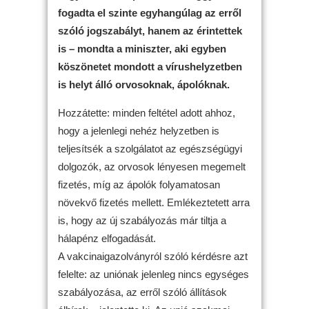
fogadta el szinte egyhangúlag az erről
szóló jogszabályt, hanem az érintettek
is – mondta a miniszter, aki egyben
köszönetet mondott a vírushelyzetben
is helyt álló orvosoknak, ápolóknak.
Hozzátette: minden feltétel adott ahhoz,
hogy a jelenlegi nehéz helyzetben is
teljesítsék a szolgálatot az egészségügyi
dolgozók, az orvosok lényesen megemelt
fizetés, míg az ápolók folyamatosan
növekvő fizetés mellett. Emlékeztetett arra
is, hogy az új szabályozás már tiltja a
hálapénz elfogadását.
A vakcinaigazolványról szóló kérdésre azt
felelte: az uniónak jelenleg nincs egységes
szabályozása, az erről szóló állítások