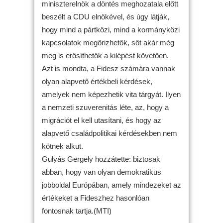
miniszterelnök a döntés meghozatala előtt
beszélt a CDU elnökével, és úgy látják,
hogy mind a pártközi, mind a kormányközi
kapcsolatok megőrizhetők, sőt akár még
meg is erősíthetők a kilépést követően.
Azt is mondta, a Fidesz számára vannak
olyan alapvető értékbeli kérdések,
amelyek nem képezhetik vita tárgyát. Ilyen
a nemzeti szuverenitás léte, az, hogy a
migrációt el kell utasítani, és hogy az
alapvető családpolitikai kérdésekben nem
kötnek alkut.
Gulyás Gergely hozzátette: biztosak
abban, hogy van olyan demokratikus
jobboldal Európában, amely mindezeket az
értékeket a Fideszhez hasonlóan
fontosnak tartja.(MTI)