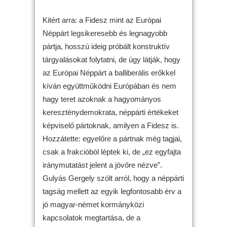
Kitért arra: a Fidesz mint az Európai
Néppárt legsikeresebb és legnagyobb
pártja, hosszú ideig próbált konstruktív
tárgyalásokat folytatni, de úgy látják, hogy
az Európai Néppárt a balliberális erőkkel
kíván együttműködni Európában és nem
hagy teret azoknak a hagyományos
kereszténydemokrata, néppárti értékeket
képviselő pártoknak, amilyen a Fidesz is.
Hozzátette: egyelőre a pártnak még tagjai,
csak a frakcióból léptek ki, de „ez egyfajta
iránymutatást jelent a jövőre nézve”.
Gulyás Gergely szólt arról, hogy a néppárti
tagság mellett az egyik legfontosabb érv a
jó magyar-német kormányközi
kapcsolatok megtartása, de a