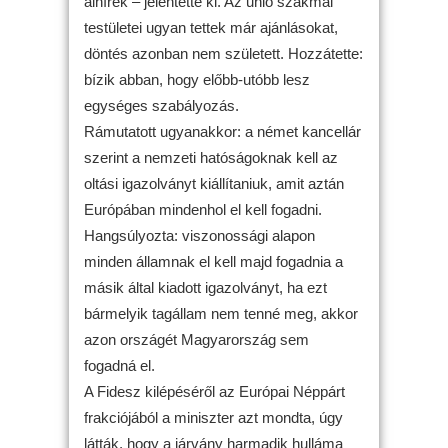
álhírek – jelentette ki. Az unió szakmai
testületei ugyan tettek már ajánlásokat,
döntés azonban nem született. Hozzátette:
bízik abban, hogy előbb-utóbb lesz
egységes szabályozás.
Rámutatott ugyanakkor: a német kancellár
szerint a nemzeti hatóságoknak kell az
oltási igazolványt kiállítaniuk, amit aztán
Európában mindenhol el kell fogadni.
Hangsúlyozta: viszonossági alapon
minden államnak el kell majd fogadnia a
másik által kiadott igazolványt, ha ezt
bármelyik tagállam nem tenné meg, akkor
azon országét Magyarország sem
fogadná el.
A Fidesz kilépéséről az Európai Néppárt
frakciójából a miniszter azt mondta, úgy
látták, hogy a járvány harmadik hulláma