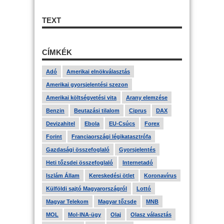
TEXT
CÍMKÉK
Adó
Amerikai elnökválasztás
Amerikai gyorsjelentési szezon
Amerikai költségvetési vita
Arany elemzése
Benzin
Beutazási tilalom
Ciprus
DAX
Devizahitel
Ebola
EU-Csúcs
Forex
Forint
Franciaországi légikatasztrófa
Gazdasági összefoglaló
Gyorsjelentés
Heti tőzsdei összefoglaló
Internetadó
Iszlám Állam
Kereskedési ötlet
Koronavírus
Külföldi sajtó Magyarországról
Lottó
Magyar Telekom
Magyar tőzsde
MNB
MOL
Mol-INA-ügy
Olaj
Olasz választás