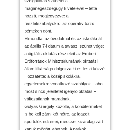
szolgáltatás szünetel a
magánegészségügy kivételével – tette
hozzá, megjegyezve: a
részletszabályokról az operatív törzs
pénteken dönt.
Elmondta, az óvodáknál és az iskoláknál
az április 7-i dátum a tavaszi szünet vége;
a digitális oktatás részleteit az Emberi
Erőforrások Minisztériumának oktatási
államtitkársága dolgozza ki és teszi közzé.
Hozzátette: a középiskolákra,
egyetemekre vonatkozó szabályok – ahol
most sincs jelenlétet igénylő oktatás –
változatlanok maradnak.
Gulyás Gergely közölte, a konditermeket
is be kell zárni két hétre, az igazolt
sportolók edzései, meccsei kizárólag zárt
kapuk mögött lehetnek. A parkok,