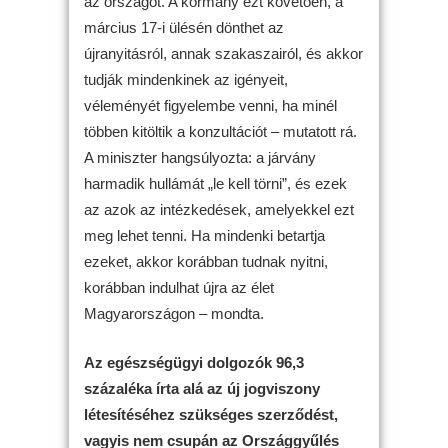
az országot. A kormány ezt követően, a
március 17-i ülésén dönthet az
újranyitásról, annak szakaszairól, és akkor
tudják mindenkinek az igényeit,
véleményét figyelembe venni, ha minél
többen kitöltik a konzultációt – mutatott rá.
A miniszter hangsúlyozta: a járvány
harmadik hullámát „le kell törni”, és ezek
az azok az intézkedések, amelyekkel ezt
meg lehet tenni. Ha mindenki betartja
ezeket, akkor korábban tudnak nyitni,
korábban indulhat újra az élet
Magyarországon – mondta.
Az egészségügyi dolgozók 96,3
százaléka írta alá az új jogviszony
létesítéséhez szükséges szerződést,
vagyis nem csupán az Országgyűlés