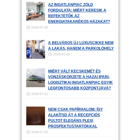
AZ INGATLANPIAC ZÖLD
FORDULATA: MIÉRT KERESIK A
BEFEKTETŐK AZ
ENERGIATAKARÉKOS HÁZAKAT?
2026-07-30
A BELVÁROS ÚJ LUXUSCIKKE NEM
A LAKÁS, HANEM A PARKOLÓHELY
2026-07-29
MIÉRT VÁLT KECSKEMÉT ÉS
VONZÁSKÖRZETE A HAZAI IPARI-
LOGISZTIKAI INGATLANPIAC EGYIK
LEGFONTOSABB KÖZPONTJÁVÁ?
2026-07-21
NEM CSAK PAPÍRHALOM: ÍGY
ALAKÍTSD ÁT A RECEPCIÓS
PULTOT ELEGÁNS PLEXI
PROSPEKTUSTARTÓKKAL
2026-07-20