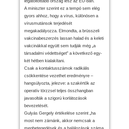
legátoltottabb ország lesz az EU-ban.
A miniszter szerint ez a tempó sem elég
gyors ahhoz, hogy a vírus, különösen a
vírusmutánsok terjedését
megakadályozza. Elmondta, a brüsszeli
vakcinabeszerzés lassan halad és a keleti
vakcinákkal együtt sem tudják még „a
társadalmi védettséget” a következő egy-
két hétben kialakítani.
Csak a kontaktusszámok radikális
csökkentése vezethet eredményre –
hangsúlyozta, jelezve: a szakértők az
operatív törzzsel teljes összhangban
javasolták a szigorú korlátozások
bevezetését.
Gulyás Gergely értékelése szerint „ha
most nem zárnánk, akkor nemcsak a
megbetegedések és a halálozások száma