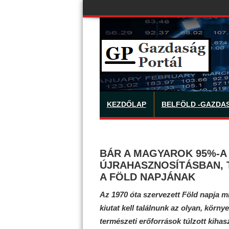
KEZDŐLAP
BELFÖLD -GAZDA
BÁR A MAGYAROK 95%-A 
ÚJRAHASZNOSÍTÁSBAN, 
A FÖLD NAPJÁNAK
Az 1970 óta szervezett Föld napja m
kiutat kell találnunk az olyan, körn
természeti erőforrások túlzott kihas