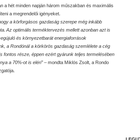
án a hét minden napján három műszakban és maximális
teni a megrendelői igényeket.
, hogy a körforgásos gazdaság szerepe még inkább
óta. Az optimális terméktervezés mellett azonban azt is
egújuló és környezetbarát energiaforrások
unk, a Rondónál a körkörös gazdaság szemlélete a cég
is fontos része, éppen ezért gyárunk teljes termelésében
ya a 70%-ot is eléri”
– mondta Miklós Zsolt, a Rondo
gatója.
LEGU