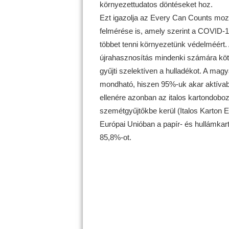
környezettudatos döntéseket hoz.
Ezt igazolja az Every Can Counts mozg
felmérése is, amely szerint a COVID-
többet tenni környezetünk védelméért.
újrahasznosítás mindenki számára köt
gyűjti szelektíven a hulladékot. A mag
mondható, hiszen 95%-uk akar aktívab
ellenére azonban az italos kartondob
szemétgyűjtőkbe kerül (Italos Karton 
Európai Unióban a papír- és hullámkar
85,8%-ot.