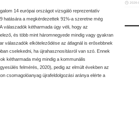
2026-
alom 14 európai országot vizsgáló reprezentatív
19 hatására a megkérdezettek 91%-a szeretne még
 A válaszadók kétharmada úgy véli, hogy az
elező, és több mint háromnegyede mindig vagy gyakran
yar válaszadók elköteleződése az átlagnál is erősebbnek
ban cselekedni, ha újrahasznosításról van szó. Ennek
ozok kétharmada még mindig a kommunális
Egyesülés felmérés, 2020), pedig az elmúlt években az
ton csomagolóanyag újrafeldolgozási aránya elérte a