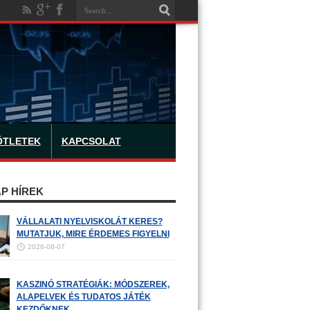
ÖTLETEK
KAPCSOLAT
P HÍREK
VÁLLALATI NYELVISKOLÁT KERES?
MUTATJUK, MIRE ÉRDEMES FIGYELNI
2026-08-07
KASZINÓ STRATÉGIÁK: MÓDSZEREK,
ALAPELVEK ÉS TUDATOS JÁTÉK
KEZDŐKNEK