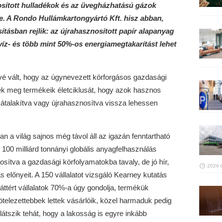
sított hulladékok és az üvegházhatású gázok
e. A Rondo Hullámkartongyártó Kft. hisz abban,
tásban rejlik: az újrahasznosított papír alapanyag
víz- és több mint 50%-os energiamegtakarítást lehet
évé vált, hogy az úgynevezett körforgásos gazdasági
zék meg termékeik életciklusát, hogy azok hasznos
 átalakítva vagy újrahasznosítva vissza lehessen
n a világ sajnos még távol áll az igazán fenntartható
100 milliárd tonnányi globális anyagfelhasználás
sítva a gazdasági körfolyamatokba tavaly, de jó hír,
2026-
ás előnyeit. A 150 vállalatot vizsgáló Kearney kutatás
áttért vállalatok 70%-a úgy gondolja, termékük
kötelezettebbek lettek vásárlóik, közel harmaduk pedig
látszik tehát, hogy a lakosság is egyre inkább