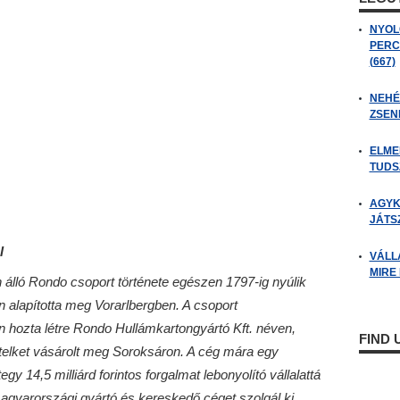
NYOL
PERC
(667)
NEHÉZ
ZSENI
ELME
TUDSZ
AGYK
JÁTSZ
l
VÁLL
MIRE
 álló Rondo csoport története egészen 1797-ig nyúlik
n alapította meg Vorarlbergben. A csoport
n hozta létre Rondo Hullámkartongyártó Kft. néven,
FIND
elket vásárolt meg Soroksáron. A cég mára egy
gy 14,5 milliárd forintos forgalmat lebonyolító vállalattá
magyarországi gyártó és kereskedő céget szolgál ki