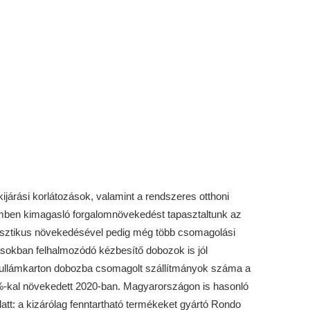
ijárási korlátozások, valamint a rendszeres otthoni
ben kimagasló forgalomnövekedést tapasztaltunk az
rasztikus növekedésével pedig még több csomagolási
ásokban felhalmozódó kézbesítő dobozok is jól
hullámkarton dobozba csomagolt szállítmányok száma a
-kal növekedett 2020-ban. Magyarországon is hasonló
tt: a kizárólag fenntartható termékeket gyártó Rondo