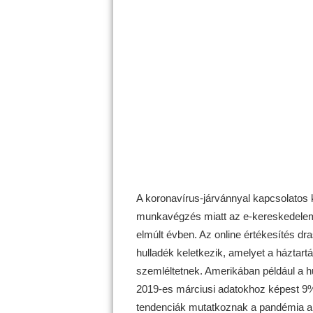
A koronavírus-járvánnyal kapcsolatos k
munkavégzés miatt az e-kereskedelem
elmúlt évben. Az online értékesítés d
hulladék keletkezik, amelyet a háztart
szemléltetnek. Amerikában például a 
2019-es márciusi adatokhoz képest 9%
tendenciák mutatkoznak a pandémia ala