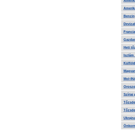
Amerika
Amerika
Benzin
Devizah
Francia
Gazdas
Heti tő
Iszlám
Külföld
Magyar
Mol-IN
Oroszo
Szíriai
Tőzsde 
Tőzsde 
Ukrajn
Önkorm