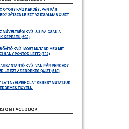
C GYORS KVÍZ KÉRDÉS: VAN PÁR
ED? JÁTSZD LE EZT AZ IZGALMAS QUIZT
 MŰVELTSÉGI KVÍZ: 8/8-RA CSAK A
K KÉPESEK (602)
BŐVÍTŐ KVÍZ: MOST MUTASD MEG MIT
! HÁNY PONTOD LETT? (780)
ARBANTARTÓ KVÍZ: VAN PÁR PERCED?
D LE EZT AZ ÉRDEKES QUIZT (518)
ALATI NYELVISKOLÁT KERES? MUTATJUK,
 ÉRDEMES FIGYELNI
 US ON FACEBOOK