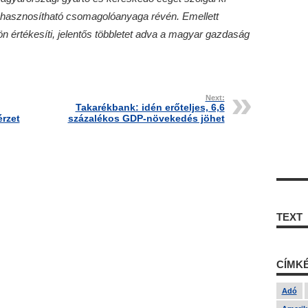
ahasznosítható csomagolóanyaga révén. Emellett
n értékesíti, jelentős többletet adva a magyar gazdaság
Next:
Takarékbank: idén erőteljes, 6,6
érzet
százalékos GDP-növekedés jöhet
TEXT
CÍMK
Adó