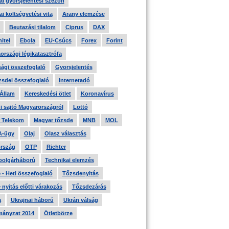
i gyorsjelentési szezon
i költségvetési vita
Arany elemzése
Beutazási tilalom
Ciprus
DAX
itel
Ebola
EU-Csúcs
Forex
Forint
országi légikatasztrófa
ági összefoglaló
Gyorsjelentés
zsdei összefoglaló
Internetadó
 Állam
Kereskedési ötlet
Koronavírus
i sajtó Magyarországról
Lottó
 Telekom
Magyar tőzsde
MNB
MOL
A-ügy
Olaj
Olasz választás
rszág
OTP
Richter
 polgárháború
Technikai elemzés
- Heti összefoglaló
Tőzsdenyitás
nyitás előtti várakozás
Tőzsdezárás
a
Ukrajnai háború
Ukrán válság
ányzat 2014
Ötletbörze