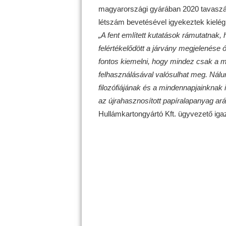
magyarországi gyárában 2020 tavasz
létszám bevetésével igyekeztek kielégí
„A fent említett kutatások rámutatnak
felértékelődött a járvány megjelenése 
fontos kiemelni, hogy mindez csak a m
felhasználásával valósulhat meg. Nál
filozófiájának és a mindennapjainknak 
az újrahasznosított papíralapanyag arán
Hullámkartongyártó Kft. ügyvezető igaz