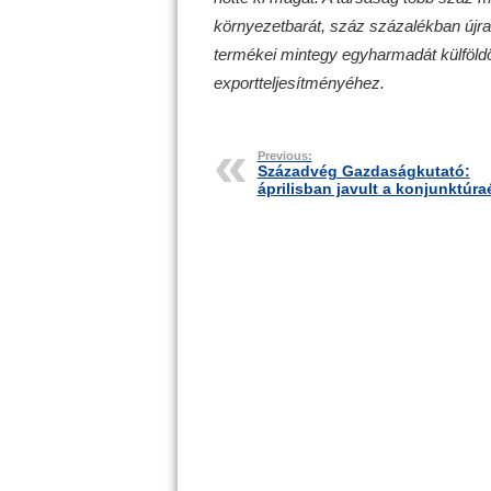
környezetbarát, száz százalékban újr
termékei mintegy egyharmadát külföldö
exportteljesítményéhez.
Previous:
Századvég Gazdaságkutató:
áprilisban javult a konjunktúra