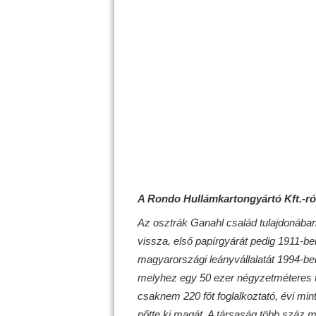
A Rondo Hullámkartongyártó Kft.-ró
Az osztrák Ganahl család tulajdonában
vissza, első papírgyárát pedig 1911-be
magyarországi leányvállalatát 1994-be
melyhez egy 50 ezer négyzetméteres t
csaknem 220 főt foglalkoztató, évi minte
nőtte ki magát. A társaság több száz 