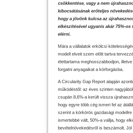
csökkentése, vagy a nem újrahaszno
kibocsátásának erőteljes növekedés
hogy a jövőnk kulcsa az újrahasznosí
elkészítésével ugyanis akár 75%-os 
elérni.
Mára a vállalatok erkölcsi kötelesség
modell elveit szem előtt tartva tervez
élettartama meghosszabbodjon, illetve
forgatni anyagaikat a körforgásba.
A Circularity Gap Report alapján azonba
működéstől: az éves szinten nagyjából 
csupán 8,6%-a került vissza újrahaszno
hogy egyre több cég ismeri fel az átáll
szerint a körkörös gazdasági modellre 
ismertebbé vált, 50%-a vallja, hogy el
bevételnövekedésről is beszámolt. Jól 