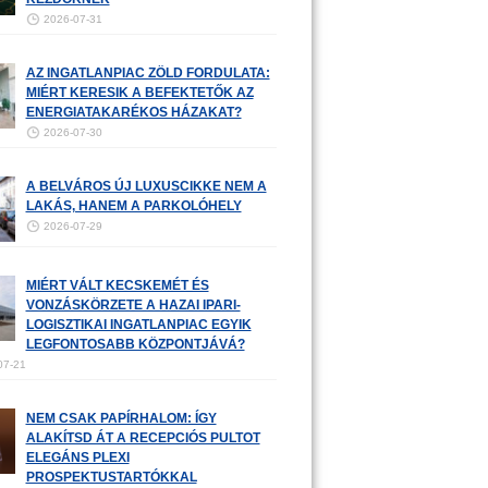
2026-07-31
AZ INGATLANPIAC ZÖLD FORDULATA:
MIÉRT KERESIK A BEFEKTETŐK AZ
ENERGIATAKARÉKOS HÁZAKAT?
2026-07-30
A BELVÁROS ÚJ LUXUSCIKKE NEM A
LAKÁS, HANEM A PARKOLÓHELY
2026-07-29
MIÉRT VÁLT KECSKEMÉT ÉS
VONZÁSKÖRZETE A HAZAI IPARI-
LOGISZTIKAI INGATLANPIAC EGYIK
LEGFONTOSABB KÖZPONTJÁVÁ?
07-21
NEM CSAK PAPÍRHALOM: ÍGY
ALAKÍTSD ÁT A RECEPCIÓS PULTOT
ELEGÁNS PLEXI
PROSPEKTUSTARTÓKKAL