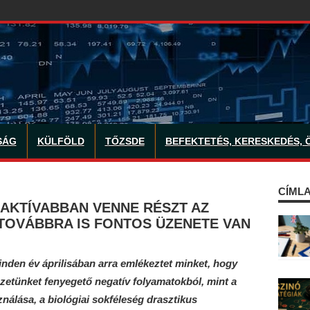
SÁG
KÜLFÖLD
TŐZSDE
BEFEKTETÉS, KERESKEDÉS, 
CÍMLA
AKTÍVABBAN VENNE RÉSZT AZ
TOVÁBBRA IS FONTOS ÜZENETE VAN
inden év áprilisában arra emlékeztet minket, hogy
yezetünket fenyegető negatív folyamatokból, mint a
ználása, a biológiai sokféleség drasztikus