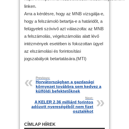
linken.
Arra a kérdésre, hogy az MNB vizsgálja-e,
hogy a felszámoló betartja-e a határidőt, a
felügyeleti szóvivő azt válaszolta: az MNB
a felszámolás, végelszámolás alatt lévő
intézmények esetében is fokozottan ügyel
az elszámolási és forintosítási
jogszabályok betartatására.(MTI)
Previous:
Horvátországban a gazdasági
környezet továbbra sem kedvez a
külföldi befektetőknek
Next:
A KELER 2,36 milliárd forintos
adózott nyereségéből nem fizet
osztalékot
CÍMLAP HÍREK