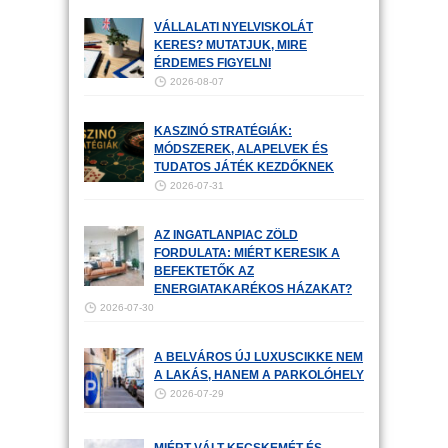
VÁLLALATI NYELVISKOLÁT
KERES? MUTATJUK, MIRE
ÉRDEMES FIGYELNI
2026-08-07
KASZINÓ STRATÉGIÁK:
MÓDSZEREK, ALAPELVEK ÉS
TUDATOS JÁTÉK KEZDŐKNEK
2026-07-31
AZ INGATLANPIAC ZÖLD
FORDULATA: MIÉRT KERESIK A
BEFEKTETŐK AZ
ENERGIATAKARÉKOS HÁZAKAT?
2026-07-30
A BELVÁROS ÚJ LUXUSCIKKE NEM
A LAKÁS, HANEM A PARKOLÓHELY
2026-07-29