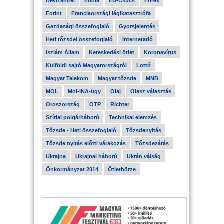
Devizahitel
Ebola
EU-Csúcs
Forex
Forint
Franciaországi légikatasztrófa
Gazdasági összefoglaló
Gyorsjelentés
Heti tőzsdei összefoglaló
Internetadó
Iszlám Állam
Kereskedési ötlet
Koronavírus
Külföldi sajtó Magyarországról
Lottó
Magyar Telekom
Magyar tőzsde
MNB
MOL
Mol-INA-ügy
Olaj
Olasz választás
Oroszország
OTP
Richter
Szíriai polgárháború
Technikai elemzés
Tőzsde - Heti összefoglaló
Tőzsdenyitás
Tőzsde nyitás előtti várakozás
Tőzsdezárás
Ukrajna
Ukrajnai háború
Ukrán válság
Önkormányzat 2014
Ötletbörze