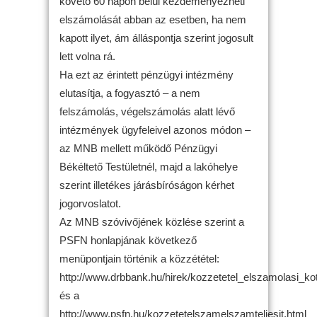
követő 60 napon belül kezdeményezheti
elszámolását abban az esetben, ha nem
kapott ilyet, ám álláspontja szerint jogosult
lett volna rá.
Ha ezt az érintett pénzügyi intézmény
elutasítja, a fogyasztó – a nem
felszámolás, végelszámolás alatt lévő
intézmények ügyfeleivel azonos módon –
az MNB mellett működő Pénzügyi
Békéltető Testületnél, majd a lakóhelye
szerint illetékes járásbíróságon kérhet
jogorvoslatot.
Az MNB szóvivőjének közlése szerint a
PSFN honlapjának következő
menüpontjain történik a közzététel:
http://www.drbbank.hu/hirek/kozzetetel_elszamolasi_kot
és a
http://www.psfn.hu/kozzetetelszamelszamteljesit.html