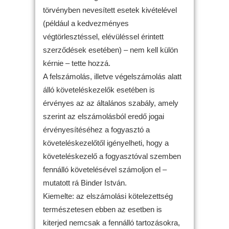
törvényben nevesített esetek kivételével
(például a kedvezményes
végtörlesztéssel, elévüléssel érintett
szerződések esetében) – nem kell külön
kérnie – tette hozzá.
A felszámolás, illetve végelszámolás alatt
álló követeléskezelők esetében is
érvényes az az általános szabály, amely
szerint az elszámolásból eredő jogai
érvényesítéséhez a fogyasztó a
követeléskezelőtől igényelheti, hogy a
követeléskezelő a fogyasztóval szemben
fennálló követelésével számoljon el –
mutatott rá Binder István.
Kiemelte: az elszámolási kötelezettség
természetesen ebben az esetben is
kiterjed nemcsak a fennálló tartozásokra,