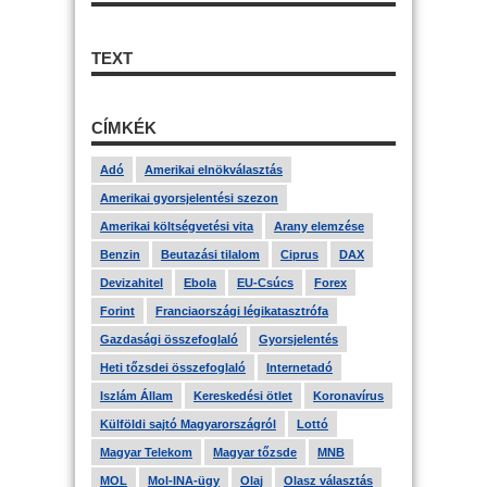
TEXT
CÍMKÉK
Adó
Amerikai elnökválasztás
Amerikai gyorsjelentési szezon
Amerikai költségvetési vita
Arany elemzése
Benzin
Beutazási tilalom
Ciprus
DAX
Devizahitel
Ebola
EU-Csúcs
Forex
Forint
Franciaországi légikatasztrófa
Gazdasági összefoglaló
Gyorsjelentés
Heti tőzsdei összefoglaló
Internetadó
Iszlám Állam
Kereskedési ötlet
Koronavírus
Külföldi sajtó Magyarországról
Lottó
Magyar Telekom
Magyar tőzsde
MNB
MOL
Mol-INA-ügy
Olaj
Olasz választás