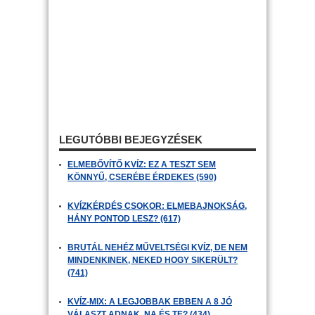
LEGUTÓBBI BEJEGYZÉSEK
ELMEBŐVÍTŐ KVÍZ: EZ A TESZT SEM
KÖNNYŰ, CSERÉBE ÉRDEKES (590)
KVÍZKÉRDÉS CSOKOR: ELMEBAJNOKSÁG,
HÁNY PONTOD LESZ? (617)
BRUTÁL NEHÉZ MŰVELTSÉGI KVÍZ, DE NEM
MINDENKINEK, NEKED HOGY SIKERÜLT?
(741)
KVÍZ-MIX: A LEGJOBBAK EBBEN A 8 JÓ
VÁLASZT ADNAK, NA ÉS TE? (434)