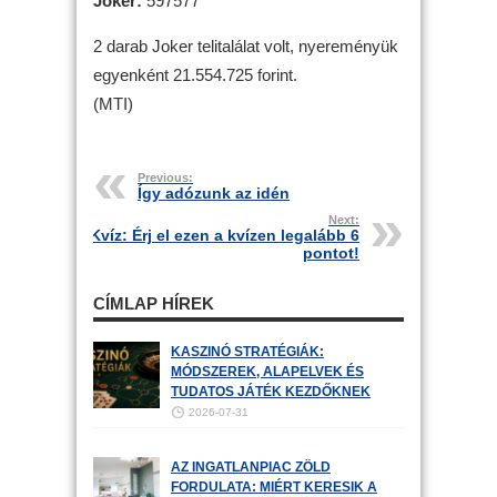
Joker:
597577
2 darab Joker telitalálat volt, nyereményük
egyenként 21.554.725 forint.
(MTI)
Previous:
Így adózunk az idén
Next:
Kvíz: Érj el ezen a kvízen legalább 6
pontot!
CÍMLAP HÍREK
KASZINÓ STRATÉGIÁK:
MÓDSZEREK, ALAPELVEK ÉS
TUDATOS JÁTÉK KEZDŐKNEK
2026-07-31
AZ INGATLANPIAC ZÖLD
FORDULATA: MIÉRT KERESIK A