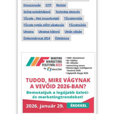
Oroszország
OTP
Richter
Szíriai polgárháború
Technikai elemzés
Tőzsde - Heti összefoglaló
Tőzsdenyitás
Tőzsde nyitás előtti várakozás
Tőzsdezárás
Ukrajna
Ukrajnai háború
Ukrán válság
Önkormányzat 2014
Ötletbörze