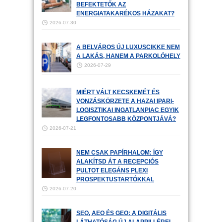
BEFEKTETŐK AZ
ENERGIATAKARÉKOS HÁZAKAT?
2026-07-30
A BELVÁROS ÚJ LUXUSCIKKE NEM
A LAKÁS, HANEM A PARKOLÓHELY
2026-07-29
MIÉRT VÁLT KECSKEMÉT ÉS
VONZÁSKÖRZETE A HAZAI IPARI-
LOGISZTIKAI INGATLANPIAC EGYIK
LEGFONTOSABB KÖZPONTJÁVÁ?
2026-07-21
NEM CSAK PAPÍRHALOM: ÍGY
ALAKÍTSD ÁT A RECEPCIÓS
PULTOT ELEGÁNS PLEXI
PROSPEKTUSTARTÓKKAL
2026-07-20
SEO, AEO ÉS GEO: A DIGITÁLIS