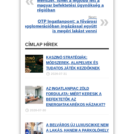
Menczer: ismét a legjobb lett a
magyar befektetési ügynökség a
régióban
Next:
OTP Ingatlanpont: a fővárosi
agglomerációban ingázással együtt
is megéri lakást venni
CÍMLAP HÍREK
KASZINÓ STRATÉGIÁK:
MÓDSZEREK, ALAPELVEK ÉS
TUDATOS JÁTÉK KEZDŐKNEK
2026-07-31
AZ INGATLANPIAC ZÖLD
FORDULATA: MIÉRT KERESIK A
BEFEKTETŐK AZ
ENERGIATAKARÉKOS HÁZAKAT?
2026-07-30
A BELVÁROS ÚJ LUXUSCIKKE NEM
A LAKÁS, HANEM A PARKOLÓHELY