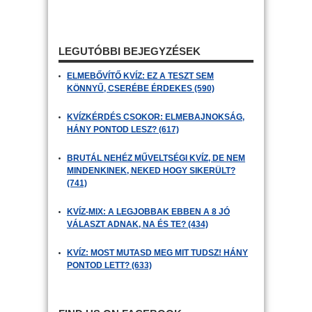
LEGUTÓBBI BEJEGYZÉSEK
ELMEBŐVÍTŐ KVÍZ: EZ A TESZT SEM
KÖNNYŰ, CSERÉBE ÉRDEKES (590)
KVÍZKÉRDÉS CSOKOR: ELMEBAJNOKSÁG,
HÁNY PONTOD LESZ? (617)
BRUTÁL NEHÉZ MŰVELTSÉGI KVÍZ, DE NEM
MINDENKINEK, NEKED HOGY SIKERÜLT?
(741)
KVÍZ-MIX: A LEGJOBBAK EBBEN A 8 JÓ
VÁLASZT ADNAK, NA ÉS TE? (434)
KVÍZ: MOST MUTASD MEG MIT TUDSZ! HÁNY
PONTOD LETT? (633)