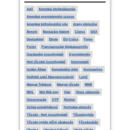
Adó
Amerikai elnökválasztás
Amerikai gyorsjelentési szezon
Amerikai költségvetési vita
Arany elemzése
Benzin
Beutazási tilalom
Ciprus
DAX
Devizahitel
Ebola
EU-Csúcs
Forex
Forint
Franciaországi légikatasztrófa
Gazdasági összefoglaló
Gyorsjelentés
Heti tőzsdei összefoglaló
Internetadó
Iszlám Állam
Kereskedési ötlet
Koronavírus
Külföldi sajtó Magyarországról
Lottó
Magyar Telekom
Magyar tőzsde
MNB
MOL
Mol-INA-ügy
Olaj
Olasz választás
Oroszország
OTP
Richter
Szíriai polgárháború
Technikai elemzés
Tőzsde - Heti összefoglaló
Tőzsdenyitás
Tőzsde nyitás előtti várakozás
Tőzsdezárás
Ukrajna
Ukrajnai háború
Ukrán válság