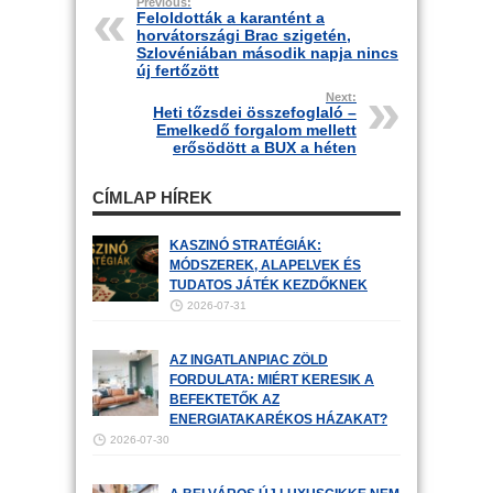
Previous:
Feloldották a karantént a
horvátországi Brac szigetén,
Szlovéniában második napja nincs
új fertőzött
Next:
Heti tőzsdei összefoglaló –
Emelkedő forgalom mellett
erősödött a BUX a héten
CÍMLAP HÍREK
KASZINÓ STRATÉGIÁK:
MÓDSZEREK, ALAPELVEK ÉS
TUDATOS JÁTÉK KEZDŐKNEK
2026-07-31
AZ INGATLANPIAC ZÖLD
FORDULATA: MIÉRT KERESIK A
BEFEKTETŐK AZ
ENERGIATAKARÉKOS HÁZAKAT?
2026-07-30