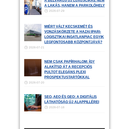
A BELVÁROS ÚJ LUXUSCIKKE NEM
A LAKÁS, HANEM A PARKOLÓHELY
2026-07-29
MIÉRT VÁLT KECSKEMÉT ÉS
VONZÁSKÖRZETE A HAZAI IPARI-
LOGISZTIKAI INGATLANPIAC EGYIK
LEGFONTOSABB KÖZPONTJÁVÁ?
2026-07-21
NEM CSAK PAPÍRHALOM: ÍGY
ALAKÍTSD ÁT A RECEPCIÓS
PULTOT ELEGÁNS PLEXI
PROSPEKTUSTARTÓKKAL
2026-07-20
SEO, AEO ÉS GEO: A DIGITÁLIS
LÁTHATÓSÁG ÚJ ALAPPILLÉREI
2026-07-16