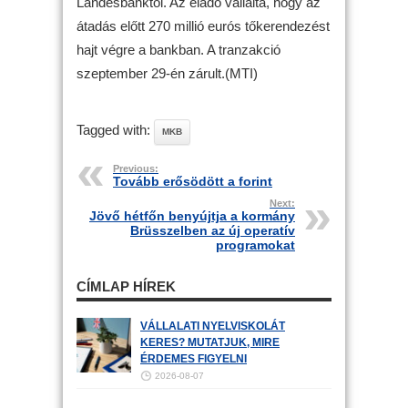
Landesbanktól. Az eladó vállalta, hogy az
átadás előtt 270 millió eurós tőkerendezést
hajt végre a bankban. A tranzakció
szeptember 29-én zárult.(MTI)
Tagged with:
MKB
Previous:
Tovább erősödött a forint
Next:
Jövő hétfőn benyújtja a kormány
Brüsszelben az új operatív
programokat
CÍMLAP HÍREK
VÁLLALATI NYELVISKOLÁT
KERES? MUTATJUK, MIRE
ÉRDEMES FIGYELNI
2026-08-07