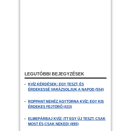
LEGUTÓBBI BEJEGYZÉSEK
KVÍZ KÉRDÉSEK: EGY TESZT, ÉS
ÉRDEKESSÉ VARÁZSOLJUK A NAPOD (554)
ROPPANT NEHÉZ AGYTORNA KVÍZ: EGY KIS
ÉRDEKES FEJTÖRŐ (433)
ELMEPÁRBAJ KVÍZ: ITT EGY ÚJ TESZT. CSAK
MOST ÉS CSAK NEKED! (895)