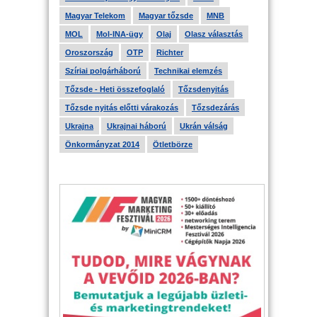
Magyar Telekom
Magyar tőzsde
MNB
MOL
Mol-INA-ügy
Olaj
Olasz választás
Oroszország
OTP
Richter
Szíriai polgárháború
Technikai elemzés
Tőzsde - Heti összefoglaló
Tőzsdenyitás
Tőzsde nyitás előtti várakozás
Tőzsdezárás
Ukrajna
Ukrajnai háború
Ukrán válság
Önkormányzat 2014
Ötletbörze