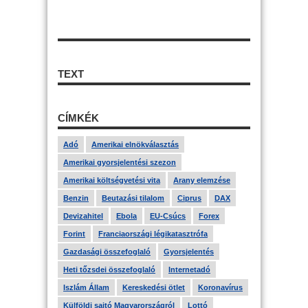
TEXT
CÍMKÉK
Adó
Amerikai elnökválasztás
Amerikai gyorsjelentési szezon
Amerikai költségvetési vita
Arany elemzése
Benzin
Beutazási tilalom
Ciprus
DAX
Devizahitel
Ebola
EU-Csúcs
Forex
Forint
Franciaországi légikatasztrófa
Gazdasági összefoglaló
Gyorsjelentés
Heti tőzsdei összefoglaló
Internetadó
Iszlám Állam
Kereskedési ötlet
Koronavírus
Külföldi sajtó Magyarországról
Lottó