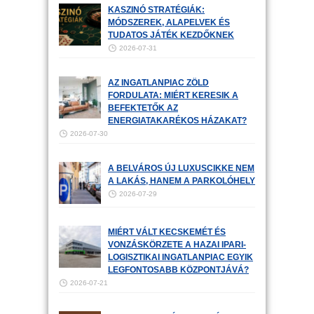
KASZINÓ STRATÉGIÁK:
MÓDSZEREK, ALAPELVEK ÉS
TUDATOS JÁTÉK KEZDŐKNEK
2026-07-31
AZ INGATLANPIAC ZÖLD
FORDULATA: MIÉRT KERESIK A
BEFEKTETŐK AZ
ENERGIATAKARÉKOS HÁZAKAT?
2026-07-30
A BELVÁROS ÚJ LUXUSCIKKE NEM
A LAKÁS, HANEM A PARKOLÓHELY
2026-07-29
MIÉRT VÁLT KECSKEMÉT ÉS
VONZÁSKÖRZETE A HAZAI IPARI-
LOGISZTIKAI INGATLANPIAC EGYIK
LEGFONTOSABB KÖZPONTJÁVÁ?
2026-07-21