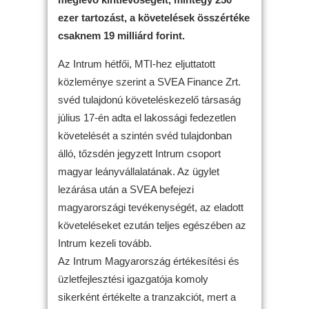
ezer tartozást, a követelések összértéke
csaknem 19 milliárd forint.
Az Intrum hétfői, MTI-hez eljuttatott
közleménye szerint a SVEA Finance Zrt.
svéd tulajdonú követeléskezelő társaság
július 17-én adta el lakossági fedezetlen
követelését a szintén svéd tulajdonban
álló, tőzsdén jegyzett Intrum csoport
magyar leányvállalatának. Az ügylet
lezárása után a SVEA befejezi
magyarországi tevékenységét, az eladott
követeléseket ezután teljes egészében az
Intrum kezeli tovább.
Az Intrum Magyarország értékesítési és
üzletfejlesztési igazgatója komoly
sikerként értékelte a tranzakciót, mert a