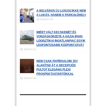
A BELVÁROS ÚJ LUXUSCIKKE NEM
A LAKÁS, HANEM A PARKOLÓHELY
2026-07-29
MIÉRT VÁLT KECSKEMÉT ÉS
VONZÁSKÖRZETE A HAZAI IPARI-
LOGISZTIKAI INGATLANPIAC EGYIK
LEGFONTOSABB KÖZPONTJÁVÁ?
2026-07-21
NEM CSAK PAPÍRHALOM: ÍGY
ALAKÍTSD ÁT A RECEPCIÓS
PULTOT ELEGÁNS PLEXI
PROSPEKTUSTARTÓKKAL
2026-07-20