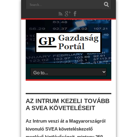
AZ INTRUM KEZELI TOVÁBB
A SVEA KÖVETELÉSEIT
Az Intrum veszi át a Magyarországról
kivonuló SVEA követeléskezelő
meglévő kintlévőségeit, mintegy 250