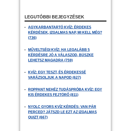
LEGUTÓBBI BEJEGYZÉSEK
AGYKARBANTARTÓ KVÍZ: ÉRDEKES
KÉRDÉSEK, IZGALMAS NAP, MI KELL MÉG?
(736)
MŰVELTSÉGI KVÍZ: HA LEGALÁBB 5
KÉRDÉSRE JÓ A VÁLASZOD, BÜSZKE
LEHETSZ MAGADRA (759)
KVÍZ: EGY TESZT, ÉS ÉRDEKESSÉ
VARÁZSOLJUK A NAPOD (627)
ROPPANT NEHÉZ TUDÁSPRÓBA KVÍZ: EGY
KIS ÉRDEKES FEJTÖRŐ (811)
NYOLC GYORS KVÍZ KÉRDÉS: VAN PÁR
PERCED? JÁTSZD LE EZT AZ IZGALMAS
QUIZT (667)