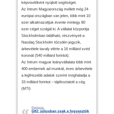
képviselőként nyújtott segítséget.
Az Intrum Magyarország mellett még 24
európai országban van jelen, több mint 10
ezer alkalmazottjuk évente mintegy 80
ezer céget szolgál ki. A vállalat központja
Stockholmban található, részvényeit a
Nasdaq Stockholm tőzsdén jegyzik,
árbevétele tavaly elérte a 16 milliárd svéd
koronát (540 milliárd forintot).
Az Intrum magyar leányvállalata több mint
400 embernek ad munkát, éves árbevétele
a legfrissebb adatok szerint meghaladja a
33 milliárd forintot – tájékoztatott a cég.
(MTI)
Previous:
GKI: júliusban csak a fogyasztók