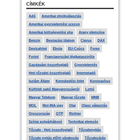
CÍMKÉK
Adó
Amerikai elnökválasztás
Amerikai gyorsjelentési szezon
Amerikai költségvetési vita
Arany elemzése
Benzin
Beutazási tilalom
Ciprus
DAX
Devizahitel
Ebola
EU-Csúcs
Forex
Forint
Franciaországi légikatasztrófa
Gazdasági összefoglaló
Gyorsjelentés
Heti tőzsdei összefoglaló
Internetadó
Iszlám Állam
Kereskedési ötlet
Koronavírus
Külföldi sajtó Magyarországról
Lottó
Magyar Telekom
Magyar tőzsde
MNB
MOL
Mol-INA-ügy
Olaj
Olasz választás
Oroszország
OTP
Richter
Szíriai polgárháború
Technikai elemzés
Tőzsde - Heti összefoglaló
Tőzsdenyitás
Tőzsde nyitás előtti várakozás
Tőzsdezárás