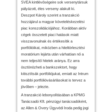
SVEA kintlévőségeire sok versenytársuk
pályázott, éles verseny alakult ki.
Deszpot Károly szerint a tranzakció
hozzájárul a magyar követeléskezelési
piac konszolidációjához. Korábban aktív
cégek összetett piaci hatások miatt
visszavonulnak és értékesítik a
portfólióikat, miközben a hiteltörlesztési
moratórium lejárta után várhatóan nő a
nem teljesítő hitelek aránya. Ez arra
ösztönözheti a bankszektort, hogy
kitisztítsák portfóliójukat, emiatt az Intrum
további portfólióvásárlásokat is tervez a
jövőben – jelezte.
A tranzakció lebonyolításában a KPMG
Tanácsadó Kft. pénzügyi tanácsadóként,
az Allen & Overy Ügyvédi Iroda pedig jogi