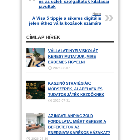
és az üzleti szolgáltatók kilátásai
javultak
Next:
A Visa 5 tippje a sikeres digitális
jelenléthez vállalkozások számára
CÍMLAP HÍREK
VÁLLALATI NYELVISKOLÁT
KERES? MUTATJUK, MIRE
ÉRDEMES FIGYELNI
2026-08-07
KASZINÓ STRATÉGIÁK:
MÓDSZEREK, ALAPELVEK ÉS
TUDATOS JÁTÉK KEZDŐKNEK
2026-07-31
AZ INGATLANPIAC ZÖLD
FORDULATA: MIÉRT KERESIK A
BEFEKTETŐK AZ
ENERGIATAKARÉKOS HÁZAKAT?
2026-07-30