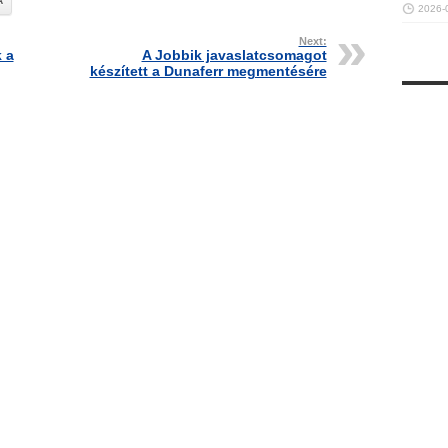
A
2026-
Next:
k a
A Jobbik javaslatcsomagot
készített a Dunaferr megmentésére