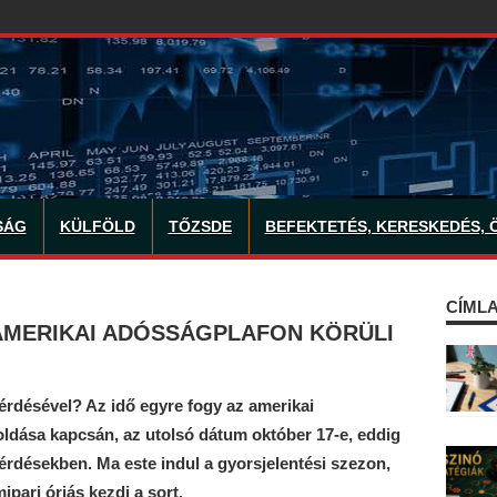
SÁG
KÜLFÖLD
TŐZSDE
BEFEKTETÉS, KERESKEDÉS, 
CÍMLA
 AMERIKAI ADÓSSÁGPLAFON KÖRÜLI
érdésével? Az idő egyre fogy az amerikai
ldása kapcsán, az utolsó dátum október 17-e, eddig
kérdésekben. Ma este indul a gyorsjelentési szezon,
ari óriás kezdi a sort.