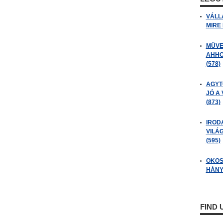
VÁLL
MIRE
MŰVE
AHHO
(578)
AGYT
JÓ A
(873)
IROD
VILÁ
(595)
OKOS
HÁNY
FIND