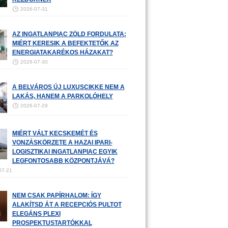
2026-07-31
AZ INGATLANPIAC ZÖLD FORDULATA:
MIÉRT KERESIK A BEFEKTETŐK AZ
ENERGIATAKARÉKOS HÁZAKAT?
2026-07-30
A BELVÁROS ÚJ LUXUSCIKKE NEM A
LAKÁS, HANEM A PARKOLÓHELY
2026-07-29
MIÉRT VÁLT KECSKEMÉT ÉS
VONZÁSKÖRZETE A HAZAI IPARI-
LOGISZTIKAI INGATLANPIAC EGYIK
LEGFONTOSABB KÖZPONTJÁVÁ?
07-21
NEM CSAK PAPÍRHALOM: ÍGY
ALAKÍTSD ÁT A RECEPCIÓS PULTOT
ELEGÁNS PLEXI
PROSPEKTUSTARTÓKKAL