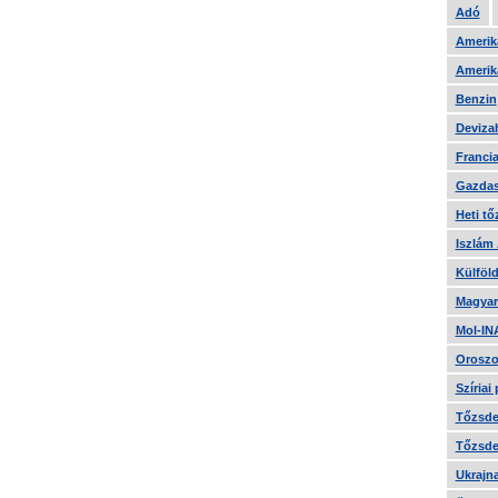
Adó
Amerika
Amerika
Benzin
Devizah
Francia
Gazdas
Heti tő
Iszlám
Külföld
Magyar
Mol-IN
Oroszo
Szíriai
Tőzsde 
Tőzsde 
Ukrajn