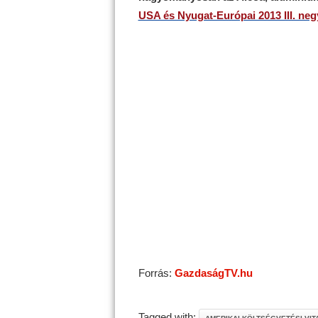
USA és Nyugat-Európai 2013 III. neg
Forrás:
GazdaságTV.hu
Tagged with: