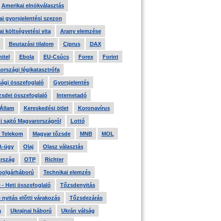
Amerikai elnökválasztás
i gyorsjelentési szezon
i költségvetési vita
Arany elemzése
Beutazási tilalom
Ciprus
DAX
itel
Ebola
EU-Csúcs
Forex
Forint
országi légikatasztrófa
ági összefoglaló
Gyorsjelentés
zsdei összefoglaló
Internetadó
 Állam
Kereskedési ötlet
Koronavírus
i sajtó Magyarországról
Lottó
 Telekom
Magyar tőzsde
MNB
MOL
A-ügy
Olaj
Olasz választás
rszág
OTP
Richter
 polgárháború
Technikai elemzés
- Heti összefoglaló
Tőzsdenyitás
nyitás előtti várakozás
Tőzsdezárás
a
Ukrajnai háború
Ukrán válság