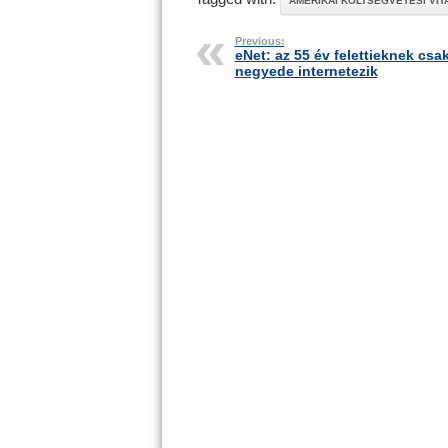
AMERIKAI KÖLTSÉGVETÉSI VIT
Previous:
eNet: az 55 év felettieknek csa
negyede internetezik