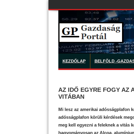
KEZDŐLAP
BELFÖLD -GAZDA
AZ IDŐ EGYRE FOGY AZ
VITÁBAN
Mi lesz az amerikai adósságplafon k
adósságplafon körüli kérdések mego
meg kell egyezni a feleknek a vitás 
hagyományosan az Alcoa, alumíniumip