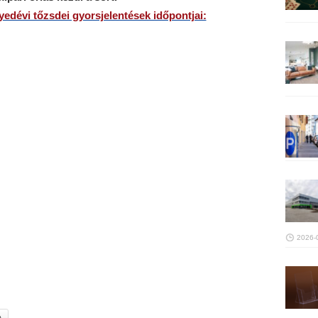
yedévi tőzsdei gyorsjelentések időpontjai:
2026-