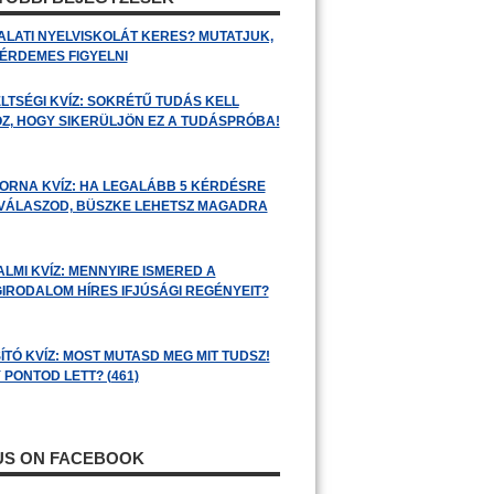
ALATI NYELVISKOLÁT KERES? MUTATJUK,
 ÉRDEMES FIGYELNI
LTSÉGI KVÍZ: SOKRÉTŰ TUDÁS KELL
Z, HOGY SIKERÜLJÖN EZ A TUDÁSPRÓBA!
ORNA KVÍZ: HA LEGALÁBB 5 KÉRDÉSRE
 VÁLASZOD, BÜSZKE LEHETSZ MAGADRA
ALMI KVÍZ: MENNYIRE ISMERED A
GIRODALOM HÍRES IFJÚSÁGI REGÉNYEIT?
ÍTÓ KVÍZ: MOST MUTASD MEG MIT TUDSZ!
 PONTOD LETT? (461)
 US ON FACEBOOK