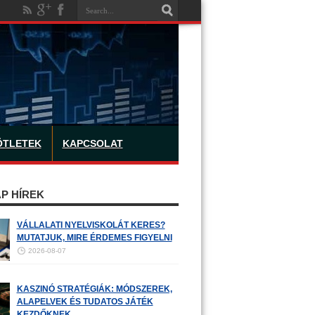
ÖTLETEK
KAPCSOLAT
P HÍREK
VÁLLALATI NYELVISKOLÁT KERES?
MUTATJUK, MIRE ÉRDEMES FIGYELNI
2026-08-07
KASZINÓ STRATÉGIÁK: MÓDSZEREK,
ALAPELVEK ÉS TUDATOS JÁTÉK
KEZDŐKNEK