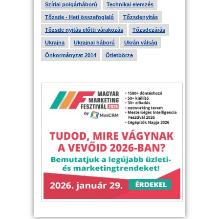
Szíriai polgárháború
Technikai elemzés
Tőzsde - Heti összefoglaló
Tőzsdenyitás
Tőzsde nyitás előtti várakozás
Tőzsdezárás
Ukrajna
Ukrajnai háború
Ukrán válság
Önkormányzat 2014
Ötletbörze