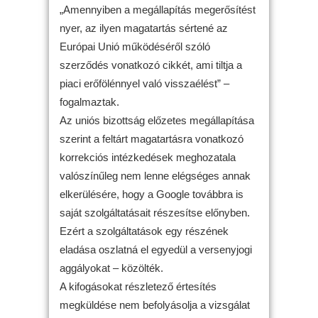
„Amennyiben a megállapítás megerősítést
nyer, az ilyen magatartás sértené az
Európai Unió működéséről szóló
szerződés vonatkozó cikkét, ami tiltja a
piaci erőfölénnyel való visszaélést” –
fogalmaztak.
Az uniós bizottság előzetes megállapítása
szerint a feltárt magatartásra vonatkozó
korrekciós intézkedések meghozatala
valószínűleg nem lenne elégséges annak
elkerülésére, hogy a Google továbbra is
saját szolgáltatásait részesítse előnyben.
Ezért a szolgáltatások egy részének
eladása oszlatná el egyedül a versenyjogi
aggályokat – közölték.
A kifogásokat részletező értesítés
megküldése nem befolyásolja a vizsgálat