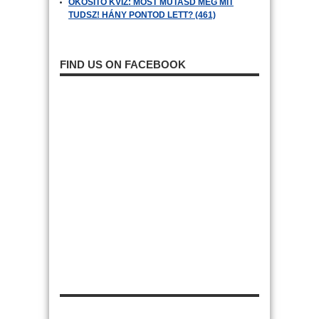
OKOSÍTÓ KVÍZ: MOST MUTASD MEG MIT
TUDSZ! HÁNY PONTOD LETT? (461)
FIND US ON FACEBOOK