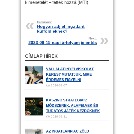
kimenetelét – tették hozzá.(MTI)
Previous:
Hogyan adj el ingatlant
külföldieknek?
Next:
2023-06-15 napi árfolyam jelentés
CÍMLAP HÍREK
VÁLLALATI NYELVISKOLÁT
KERES? MUTATJUK, MIRE
ÉRDEMES FIGYELNI
2026-08-07
KASZINÓ STRATÉGIÁK:
MÓDSZEREK, ALAPELVEK ÉS
TUDATOS JÁTÉK KEZDŐKNEK
2026-07-31
AZ INGATLANPIAC ZÖLD