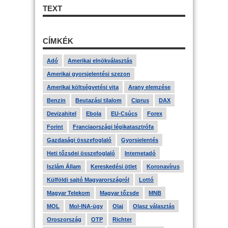
TEXT
CÍMKÉK
Adó
Amerikai elnökválasztás
Amerikai gyorsjelentési szezon
Amerikai költségvetési vita
Arany elemzése
Benzin
Beutazási tilalom
Ciprus
DAX
Devizahitel
Ebola
EU-Csúcs
Forex
Forint
Franciaországi légikatasztrófa
Gazdasági összefoglaló
Gyorsjelentés
Heti tőzsdei összefoglaló
Internetadó
Iszlám Állam
Kereskedési ötlet
Koronavírus
Külföldi sajtó Magyarországról
Lottó
Magyar Telekom
Magyar tőzsde
MNB
MOL
Mol-INA-ügy
Olaj
Olasz választás
Oroszország
OTP
Richter