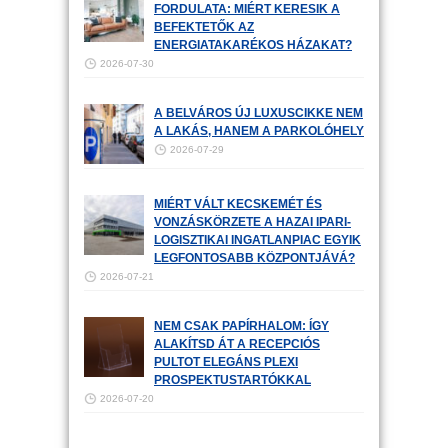
FORDULATA: MIÉRT KERESIK A
BEFEKTETŐK AZ
ENERGIATAKARÉKOS HÁZAKAT?
2026-07-30
A BELVÁROS ÚJ LUXUSCIKKE NEM
A LAKÁS, HANEM A PARKOLÓHELY
2026-07-29
MIÉRT VÁLT KECSKEMÉT ÉS
VONZÁSKÖRZETE A HAZAI IPARI-
LOGISZTIKAI INGATLANPIAC EGYIK
LEGFONTOSABB KÖZPONTJÁVÁ?
2026-07-21
NEM CSAK PAPÍRHALOM: ÍGY
ALAKÍTSD ÁT A RECEPCIÓS
PULTOT ELEGÁNS PLEXI
PROSPEKTUSTARTÓKKAL
2026-07-20