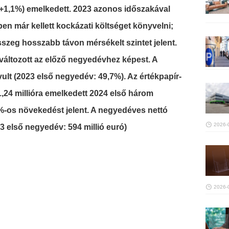
 (+1,1%) emelkedett. 2023 azonos időszakával
en már kellett kockázati költséget könyvelni;
sszeg hosszabb távon mérsékelt szintet jelent.
áltozott az előző negyedévhez képest. A
vult (2023 első negyedév: 49,7%). Az értékpapír-
24 millióra emelkedett 2024 első három
%-os növekedést jelent. A negyedéves nettó
2026-
23 első negyedév: 594 millió euró)
2026-