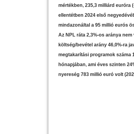
mértékben, 235,3 milliárd euróra
ellentétben 2024 első negyedévéb
mindazonáltal a 95 millió eurós ö
Az NPL ráta 2,3%-os aránya nem v
költség/bevétel arány 46,0%-ra ja
megtakarítási programok száma 1,
hónapjában, ami éves szinten 24
nyereség 783 millió euró volt (20