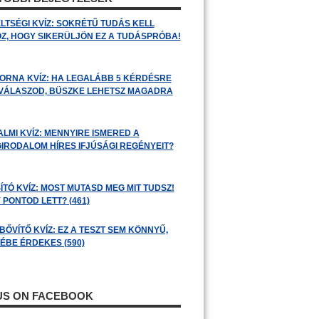
LTSÉGI KVÍZ: SOKRÉTŰ TUDÁS KELL
Z, HOGY SIKERÜLJÖN EZ A TUDÁSPRÓBA!
ORNA KVÍZ: HA LEGALÁBB 5 KÉRDÉSRE
 VÁLASZOD, BÜSZKE LEHETSZ MAGADRA
ALMI KVÍZ: MENNYIRE ISMERED A
GIRODALOM HÍRES IFJÚSÁGI REGÉNYEIT?
ÍTÓ KVÍZ: MOST MUTASD MEG MIT TUDSZ!
 PONTOD LETT? (461)
BŐVÍTŐ KVÍZ: EZ A TESZT SEM KÖNNYŰ,
ÉBE ÉRDEKES (590)
 US ON FACEBOOK