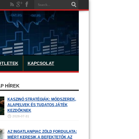
ÖTLETEK
KAPCSOLAT
P HÍREK
KASZINÓ STRATÉGIÁK: MÓDSZEREK,
ALAPELVEK ÉS TUDATOS JÁTÉK
KEZDŐKNEK
2026-07-31
AZ INGATLANPIAC ZÖLD FORDULATA:
MIÉRT KERESIK A BEFEKTETŐK AZ