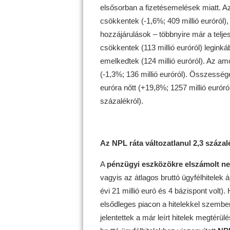
elsősorban a fizetésemelések miatt. Az
csökkentek (-1,6%; 409 millió euróról),
hozzájárulások – többnyire már a telje
csökkentek (113 millió euróról) leginká
emelkedtek (124 millió euróról). Az amo
(-1,3%; 136 millió euróról). Összessé
euróra nőtt (+19,8%; 1257 millió euróró
százalékról).
Az NPL ráta változatlanul 2,3 száza
A
pénzügyi eszközökre elszámolt ne
vagyis az átlagos bruttó ügyfélhitelek 
évi 21 millió euró és 4 bázispont volt
elsődleges piacon a hitelekkel szemben 
jelentettek a már leírt hitelek megtér