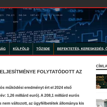
SÁG
KÜLFÖLD
TŐZSDE
BEFEKTETÉS, KERESKEDÉS, 
CÍMLA
TELJESÍTMÉNYE FOLYTATÓDOTT AZ
rós működési eredményt ért el 2024 első
 1,26 milliárd euró). A 208,1 milliárd eurós
 nem változott, az ügyfélbetétek állománya kis