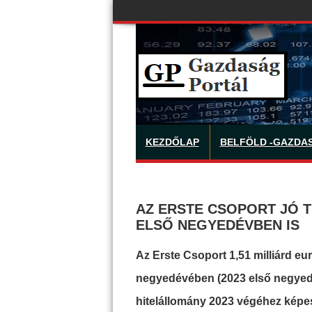
KEZDŐLAP
BELFÖLD -GAZDA
AZ ERSTE CSOPORT JÓ 
ELSŐ NEGYEDÉVBEN IS
Az Erste Csoport 1,51 milliárd eu
negyedévében (2023 első negyedév:
hitelállomány 2023 végéhez képes