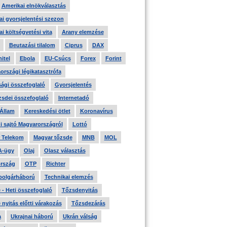
Amerikai elnökválasztás
i gyorsjelentési szezon
i költségvetési vita
Arany elemzése
Beutazási tilalom
Ciprus
DAX
itel
Ebola
EU-Csúcs
Forex
Forint
országi légikatasztrófa
ági összefoglaló
Gyorsjelentés
zsdei összefoglaló
Internetadó
 Állam
Kereskedési ötlet
Koronavírus
i sajtó Magyarországról
Lottó
 Telekom
Magyar tőzsde
MNB
MOL
A-ügy
Olaj
Olasz választás
rszág
OTP
Richter
 polgárháború
Technikai elemzés
- Heti összefoglaló
Tőzsdenyitás
nyitás előtti várakozás
Tőzsdezárás
a
Ukrajnai háború
Ukrán válság