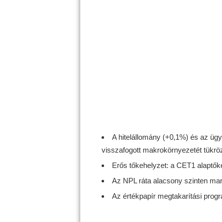
A hitelállomány (+0,1%) és az üg
visszafogott makrokörnyezetét tükröz
Erős tőkehelyzet: a CET1 alaptők
Az NPL ráta alacsony szinten mar
Az értékpapír megtakarítási prog