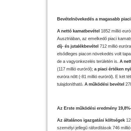
Bevételnövekedés a magasabb piaci 
A nettó kamatbevétel
1852 millió euró
Ausztriában, az emelkedő piaci kamats
díj- és jutalékbevétel
712 millió eurór
elsődleges piacon növekedés volt tapas
de a vagyonkezelés területén is.
A net
(117 millió euróról);
a piaci értéken n
euróra nőtt (-81 millió euróról). E két 
tulajdonítható.
A működési bevétel
278
Az Erste működési eredmény 19,8%-ka
Az általános igazgatási költségek
128
személyi jellegű ráfordítások 746 milli