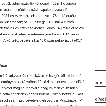
 egyéb adminisztratív költségek 402 millió euróra
 miután a betétbiztosítási alapokba fizetendő
s 2024-es évre előre elszámolva – 76 millió euróra
bb Ausztriában; az IT költségek 143 millió euróra
rtizációs és értékcsökkenési leírás 143 millió euró volt
gében a
működési eredmény
jelentősen, 1505 millió
l). A
költség/bevétel ráta
46,0 százalékra javult (49,7
lékon
ttó értékvesztés
(“kockázati költség”) -95 millió eurót,
állományának arányában 18 bázispontot tett ki (az előző
TEXT
). Horvátország és Magyarország kivételével minden
nettó céltartalékképzés történt. Pozitív hozzájárulást
CÍMK
üléséből származó bevételek, elsősorban Ausztriában. A