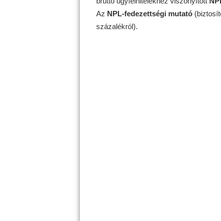
bruttó ügyfélhitelekhez viszonyított
NPL
Az
NPL-fedezettségi mutató
(biztosí
százalékról).