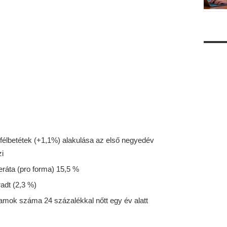
yfélbetétek (+1,1%) alakulása az első negyedév
i
eráta (pro forma) 15,5 %
adt (2,3 %)
ramok száma 24 százalékkal nőtt egy év alatt