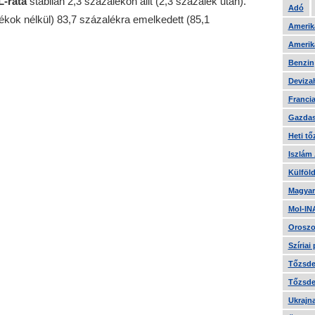
-ráta
stabilan 2,3 százalékon állt (2,3 százalék után).
Adó
tékok nélkül) 83,7 százalékra emelkedett (85,1
Amerika
Amerika
Benzin
Devizah
Francia
Gazdas
Heti tő
Iszlám
Külföld
Magyar
Mol-IN
Oroszo
Szíriai
Tőzsde 
Tőzsde 
Ukrajn