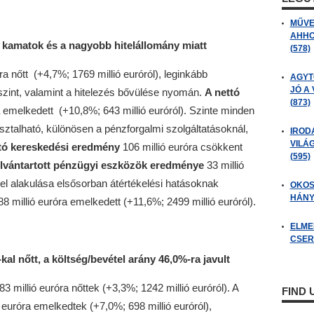
MŰVE
AHHO
kamatok és a nagyobb hitelállomány miatt
(578)
ra nőtt (+4,7%; 1769 millió euróról), leginkább
AGYT
JÓ A
zint, valamint a hitelezés bővülése nyomán.
A nettó
(873)
a emelkedett (+10,8%; 643 millió euróról). Szinte minden
ztalható, különösen a pénzforgalmi szolgáltatásoknál,
IROD
VILÁ
tó kereskedési eredmény
106 millió euróra csökkent
(595)
yilvántartott pénzügyi eszközök eredménye
33 millió
tétel alakulása elsősorban átértékelési hatásoknak
OKOS
HÁNY
8 millió euróra emelkedett (+11,6%; 2499 millió euróról).
ELME
CSER
l nőtt, a költség/bevétel arány 46,0%-ra javult
3 millió euróra nőttek (+3,3%; 1242 millió euróról). A
FIND
ó euróra emelkedtek (+7,0%; 698 millió euróról),