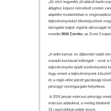
„Az első negyedév jól alakult bankcso
átlaghoz képest mérsékelt szinten vann
alaptőke-mutatónkban is megmutatkozik.
teljesítményünket tőkehelyzetünk meg
támogatni tudjuk régiónk lakosságát n
mondta
Willi Cernko
, az Erste Csopor
„A nettó kamat- és díjbevétel stabil n
maradó kockázati költségek – ezek a t
teljesítményére épülő eredményeket k
hogy ennek a teljesítménynek köszönh
és a régió előre jelzett gazdasági
növe
pénzügyi vezérigazgató-helyettese.
A 2024 január-márciusi pénzügyi ere
márciusi adatokkal, a mérleg tételeiné
31-i pozíciókkal vetjük össze.