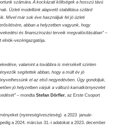
portunk számára. A kockázati költségek a hosszú távú
ak. Üzleti modellünk alapvető stabilitása szilárd
 Mivel már sok éve használjuk fel jó üzleti
erősítésére, abban a helyzetben vagyunk, hogy
övekedési és finanszírozási terveik megvalósításában”
–
t elnök-vezérigazgatója.
övekedése, valamint a továbbra is mérsékelt szinten
ényezők segítettek abban, hogy a múlt év jó
önyvelhessünk el az első negyedévben. Úgy gondoljuk,
etően jó helyzetben várjuk a változó kamatkörnyezetet
kedését”
– mondta
Stefan Dörfler
, az Erste Csoport
dményeket (nyereség/veszteség) a 2023 január-
l pedig a 2024. március 31.-i adatokat a 2023. december