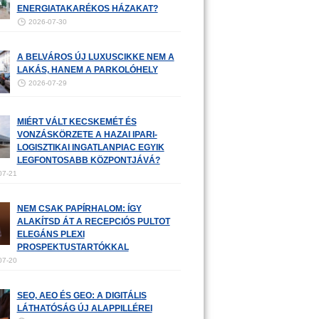
ENERGIATAKARÉKOS HÁZAKAT?
2026-07-30
A BELVÁROS ÚJ LUXUSCIKKE NEM A
LAKÁS, HANEM A PARKOLÓHELY
2026-07-29
MIÉRT VÁLT KECSKEMÉT ÉS
VONZÁSKÖRZETE A HAZAI IPARI-
LOGISZTIKAI INGATLANPIAC EGYIK
LEGFONTOSABB KÖZPONTJÁVÁ?
07-21
NEM CSAK PAPÍRHALOM: ÍGY
ALAKÍTSD ÁT A RECEPCIÓS PULTOT
ELEGÁNS PLEXI
PROSPEKTUSTARTÓKKAL
07-20
SEO, AEO ÉS GEO: A DIGITÁLIS
LÁTHATÓSÁG ÚJ ALAPPILLÉREI