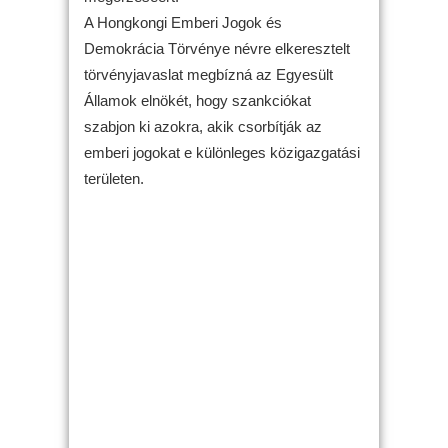
A Hongkongi Emberi Jogok és
Demokrácia Törvénye névre elkeresztelt
törvényjavaslat megbízná az Egyesült
Államok elnökét, hogy szankciókat
szabjon ki azokra, akik csorbítják az
emberi jogokat e különleges közigazgatási
területen.