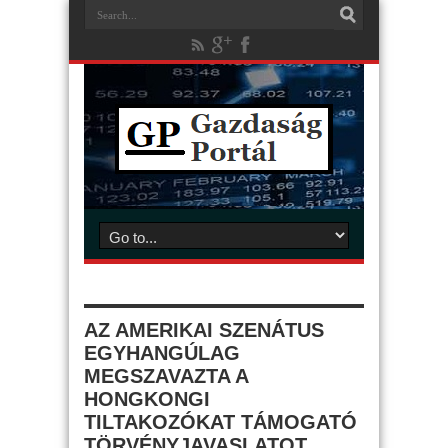
AZ AMERIKAI SZENÁTUS
EGYHANGÚLAG
MEGSZAVAZTA A
HONGKONGI
TILTAKOZÓKAT TÁMOGATÓ
TÖRVÉNYJAVASLATOT