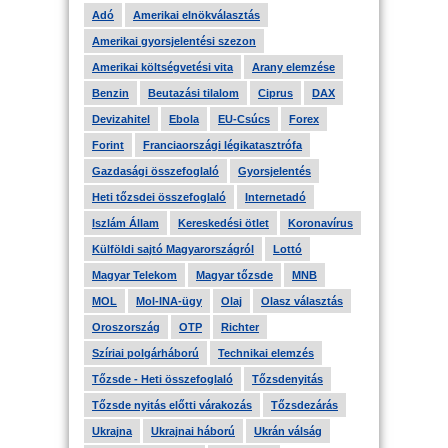
Adó
Amerikai elnökválasztás
Amerikai gyorsjelentési szezon
Amerikai költségvetési vita
Arany elemzése
Benzin
Beutazási tilalom
Ciprus
DAX
Devizahitel
Ebola
EU-Csúcs
Forex
Forint
Franciaországi légikatasztrófa
Gazdasági összefoglaló
Gyorsjelentés
Heti tőzsdei összefoglaló
Internetadó
Iszlám Állam
Kereskedési ötlet
Koronavírus
Külföldi sajtó Magyarországról
Lottó
Magyar Telekom
Magyar tőzsde
MNB
MOL
Mol-INA-ügy
Olaj
Olasz választás
Oroszország
OTP
Richter
Szíriai polgárháború
Technikai elemzés
Tőzsde - Heti összefoglaló
Tőzsdenyitás
Tőzsde nyitás előtti várakozás
Tőzsdezárás
Ukrajna
Ukrajnai háború
Ukrán válság