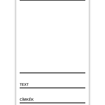
TEXT
CÍMKÉK