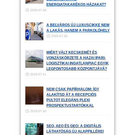
ENERGIATAKARÉKOS HÁZAKAT?
2026-07-30
A BELVÁROS ÚJ LUXUSCIKKE NEM
A LAKÁS, HANEM A PARKOLÓHELY
2026-07-29
MIÉRT VÁLT KECSKEMÉT ÉS
VONZÁSKÖRZETE A HAZAI IPARI-
LOGISZTIKAI INGATLANPIAC EGYIK
LEGFONTOSABB KÖZPONTJÁVÁ?
2026-07-21
NEM CSAK PAPÍRHALOM: ÍGY
ALAKÍTSD ÁT A RECEPCIÓS
PULTOT ELEGÁNS PLEXI
PROSPEKTUSTARTÓKKAL
2026-07-20
SEO, AEO ÉS GEO: A DIGITÁLIS
LÁTHATÓSÁG ÚJ ALAPPILLÉREI