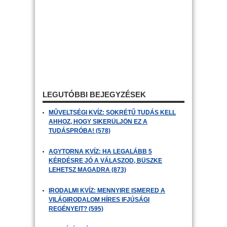
LEGUTÓBBI BEJEGYZÉSEK
MŰVELTSÉGI KVÍZ: SOKRÉTŰ TUDÁS KELL
AHHOZ, HOGY SIKERÜLJÖN EZ A
TUDÁSPRÓBA! (578)
AGYTORNA KVÍZ: HA LEGALÁBB 5
KÉRDÉSRE JÓ A VÁLASZOD, BÜSZKE
LEHETSZ MAGADRA (873)
IRODALMI KVÍZ: MENNYIRE ISMERED A
VILÁGIRODALOM HÍRES IFJÚSÁGI
REGÉNYEIT? (595)