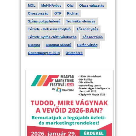
MOL
Mol-INA-ügy
Olaj
Olasz választás
Oroszország
OTP
Richter
Szíriai polgárháború
Technikai elemzés
Tőzsde - Heti összefoglaló
Tőzsdenyitás
Tőzsde nyitás előtti várakozás
Tőzsdezárás
Ukrajna
Ukrajnai háború
Ukrán válság
Önkormányzat 2014
Ötletbörze