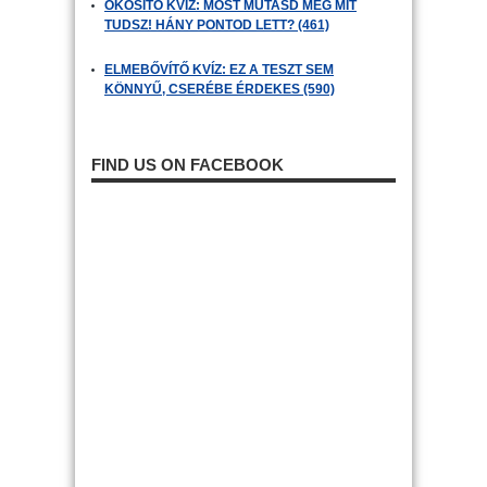
OKOSÍTÓ KVÍZ: MOST MUTASD MEG MIT
TUDSZ! HÁNY PONTOD LETT? (461)
ELMEBŐVÍTŐ KVÍZ: EZ A TESZT SEM
KÖNNYŰ, CSERÉBE ÉRDEKES (590)
FIND US ON FACEBOOK