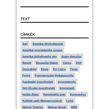
TEXT
CÍMKÉK
Adó
Amerikai elnökválasztás
Amerikai gyorsjelentési szezon
Amerikai költségvetési vita
Arany elemzése
Benzin
Beutazási tilalom
Ciprus
DAX
Devizahitel
Ebola
EU-Csúcs
Forex
Forint
Franciaországi légikatasztrófa
Gazdasági összefoglaló
Gyorsjelentés
Heti tőzsdei összefoglaló
Internetadó
Iszlám Állam
Kereskedési ötlet
Koronavírus
Külföldi sajtó Magyarországról
Lottó
Magyar Telekom
Magyar tőzsde
MNB