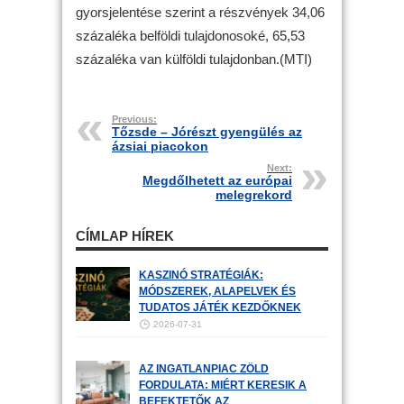
gyorsjelentése szerint a részvények 34,06
százaléka belföldi tulajdonosoké, 65,53
százaléka van külföldi tulajdonban.(MTI)
Previous:
Tőzsde – Jórészt gyengülés az
ázsiai piacokon
Next:
Megdőlhetett az európai
melegrekord
CÍMLAP HÍREK
KASZINÓ STRATÉGIÁK:
MÓDSZEREK, ALAPELVEK ÉS
TUDATOS JÁTÉK KEZDŐKNEK
2026-07-31
AZ INGATLANPIAC ZÖLD
FORDULATA: MIÉRT KERESIK A
BEFEKTETŐK AZ