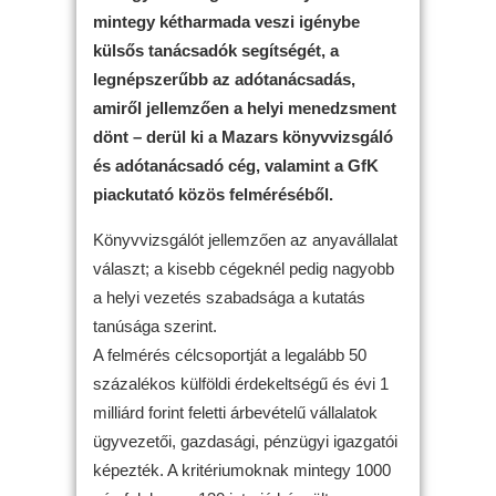
mintegy kétharmada veszi igénybe
külsős tanácsadók segítségét, a
legnépszerűbb az adótanácsadás,
amiről jellemzően a helyi menedzsment
dönt – derül ki a Mazars könyvvizsgáló
és adótanácsadó cég, valamint a GfK
piackutató közös felméréséből.
Könyvvizsgálót jellemzően az anyavállalat
választ; a kisebb cégeknél pedig nagyobb
a helyi vezetés szabadsága a kutatás
tanúsága szerint.
A felmérés célcsoportját a legalább 50
százalékos külföldi érdekeltségű és évi 1
milliárd forint feletti árbevételű vállalatok
ügyvezetői, gazdasági, pénzügyi igazgatói
képezték. A kritériumoknak mintegy 1000