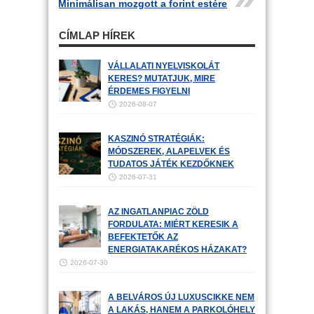
Minimálisan mozgott a forint estére
CÍMLAP HÍREK
VÁLLALATI NYELVISKOLÁT
KERES? MUTATJUK, MIRE
ÉRDEMES FIGYELNI
2026-08-07
KASZINÓ STRATÉGIÁK:
MÓDSZEREK, ALAPELVEK ÉS
TUDATOS JÁTÉK KEZDŐKNEK
2026-07-31
AZ INGATLANPIAC ZÖLD
FORDULATA: MIÉRT KERESIK A
BEFEKTETŐK AZ
ENERGIATAKARÉKOS HÁZAKAT?
2026-07-30
A BELVÁROS ÚJ LUXUSCIKKE NEM
A LAKÁS, HANEM A PARKOLÓHELY