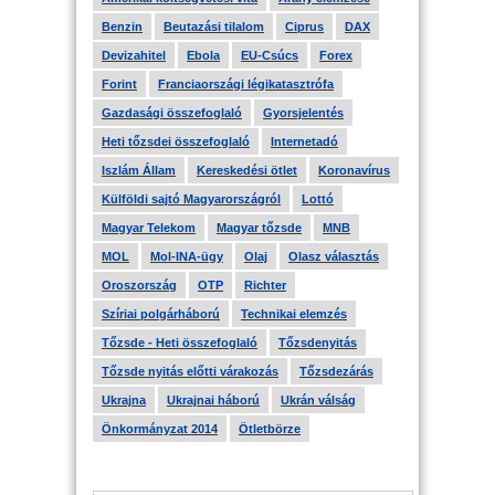
Benzin
Beutazási tilalom
Ciprus
DAX
Devizahitel
Ebola
EU-Csúcs
Forex
Forint
Franciaországi légikatasztrófa
Gazdasági összefoglaló
Gyorsjelentés
Heti tőzsdei összefoglaló
Internetadó
Iszlám Állam
Kereskedési ötlet
Koronavírus
Külföldi sajtó Magyarországról
Lottó
Magyar Telekom
Magyar tőzsde
MNB
MOL
Mol-INA-ügy
Olaj
Olasz választás
Oroszország
OTP
Richter
Szíriai polgárháború
Technikai elemzés
Tőzsde - Heti összefoglaló
Tőzsdenyitás
Tőzsde nyitás előtti várakozás
Tőzsdezárás
Ukrajna
Ukrajnai háború
Ukrán válság
Önkormányzat 2014
Ötletbörze