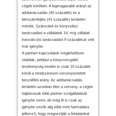
cégek körében. A legmagasabb arányt az
adótanácsadás (45 százalék) és a
bérszámfejtés (41 százalék) területén
mérték. Számviteli és könyvelési
tanácsadást a vállalatok 14, míg vállalati
tranzakciós tanácsadást 9 százalékuk vett
már igénybe.
A partneri kapcsolatok meglehetősen
stabilak, például a könyvvizsgálói
tevékenység esetén is csak 10 százalék
körüli a rendszeresen versenyeztetett
beszállítói arány. Az adótanácsadás
területén azonban éles a verseny, a cégek
hajlamosak több partner szolgáltatását
igénybe venni, de még itt is csak az
igénybe vevők alig több mint harmadára
jellemző, hogy megosztják a feladatokat