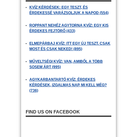
KVÍZ KÉRDÉSEK: EGY TESZT, ÉS
ÉRDEKESSÉ VARÁZSOLJUK A NAPOD (554)
ROPPANT NEHÉZ AGYTORNA KVÍZ: EGY KIS
ÉRDEKES FEJTÖRŐ (433)
ELMEPÁRBAJ KVÍZ: ITT EGY ÚJ TESZT. CSAK
MOST ÉS CSAK NEKED! (895)
MŰVELTSÉGI KVÍZ: VAN, AMIBŐL A TÖBB
SOSEM ÁRT (995)
AGYKARBANTARTÓ KVÍZ: ÉRDEKES
KÉRDÉSEK, IZGALMAS NAP, MI KELL MÉG?
(736)
FIND US ON FACEBOOK