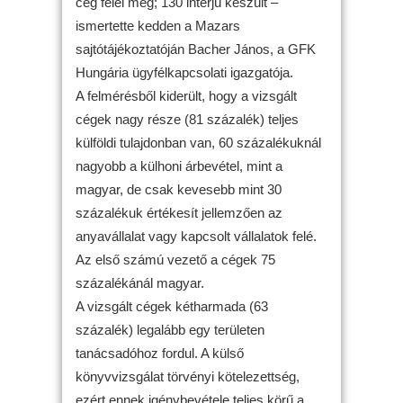
cég felel meg; 130 interjú készült –
ismertette kedden a Mazars
sajtótájékoztatóján Bacher János, a GFK
Hungária ügyfélkapcsolati igazgatója.
A felmérésből kiderült, hogy a vizsgált
cégek nagy része (81 százalék) teljes
külföldi tulajdonban van, 60 százalékuknál
nagyobb a külhoni árbevétel, mint a
magyar, de csak kevesebb mint 30
százalékuk értékesít jellemzően az
anyavállalat vagy kapcsolt vállalatok felé.
Az első számú vezető a cégek 75
százalékánál magyar.
A vizsgált cégek kétharmada (63
százalék) legalább egy területen
tanácsadóhoz fordul. A külső
könyvvizsgálat törvényi kötelezettség,
ezért ennek igénybevétele teljes körű a