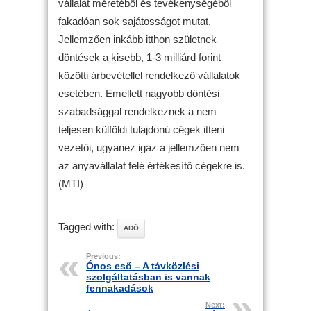
vállalat méretéből és tevékenységéből
fakadóan sok sajátosságot mutat.
Jellemzően inkább itthon születnek
döntések a kisebb, 1-3 milliárd forint
közötti árbevétellel rendelkező vállalatok
esetében. Emellett nagyobb döntési
szabadsággal rendelkeznek a nem
teljesen külföldi tulajdonú cégek itteni
vezetői, ugyanez igaz a jellemzően nem
az anyavállalat felé értékesítő cégekre is.
(MTI)
Tagged with:
ADÓ
Previous:
Ónos eső – A távközlési
szolgáltatásban is vannak
fennakadások
Next: