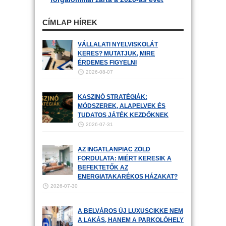
CÍMLAP HÍREK
VÁLLALATI NYELVISKOLÁT
KERES? MUTATJUK, MIRE
ÉRDEMES FIGYELNI
2026-08-07
KASZINÓ STRATÉGIÁK:
MÓDSZEREK, ALAPELVEK ÉS
TUDATOS JÁTÉK KEZDŐKNEK
2026-07-31
AZ INGATLANPIAC ZÖLD
FORDULATA: MIÉRT KERESIK A
BEFEKTETŐK AZ
ENERGIATAKARÉKOS HÁZAKAT?
2026-07-30
A BELVÁROS ÚJ LUXUSCIKKE NEM
A LAKÁS, HANEM A PARKOLÓHELY