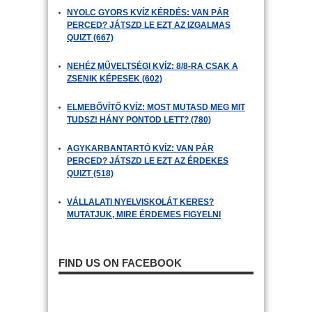
NYOLC GYORS KVÍZ KÉRDÉS: VAN PÁR
PERCED? JÁTSZD LE EZT AZ IZGALMAS
QUIZT (667)
NEHÉZ MŰVELTSÉGI KVÍZ: 8/8-RA CSAK A
ZSENIK KÉPESEK (602)
ELMEBŐVÍTŐ KVÍZ: MOST MUTASD MEG MIT
TUDSZ! HÁNY PONTOD LETT? (780)
AGYKARBANTARTÓ KVÍZ: VAN PÁR
PERCED? JÁTSZD LE EZT AZ ÉRDEKES
QUIZT (518)
VÁLLALATI NYELVISKOLÁT KERES?
MUTATJUK, MIRE ÉRDEMES FIGYELNI
FIND US ON FACEBOOK