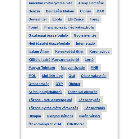
Amerikai költségvetési vita
Arany elemzése
Benzin
Beutazási tilalom
Ciprus
DAX
Devizahitel
Ebola
EU-Csúcs
Forex
Forint
Franciaországi légikatasztrófa
Gazdasági összefoglaló
Gyorsjelentés
Heti tőzsdei összefoglaló
Internetadó
Iszlám Állam
Kereskedési ötlet
Koronavírus
Külföldi sajtó Magyarországról
Lottó
Magyar Telekom
Magyar tőzsde
MNB
MOL
Mol-INA-ügy
Olaj
Olasz választás
Oroszország
OTP
Richter
Szíriai polgárháború
Technikai elemzés
Tőzsde - Heti összefoglaló
Tőzsdenyitás
Tőzsde nyitás előtti várakozás
Tőzsdezárás
Ukrajna
Ukrajnai háború
Ukrán válság
Önkormányzat 2014
Ötletbörze