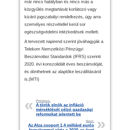
már nincs hatályban és nincs más a
közgyűlés megtartását korlátozó vagy
kizáró jogszabályi rendelkezés, úgy arra
személyes részvétellel kerül sor
egészségvédelmi intézkedések mellett.
A tervezett napirend szerint jóváhagyják a
Telekom Nemzetközi Pénzügyi
Beszámolási Standardok (IFRS) szerinti
2020. évi konszolidált éves beszámolóját,
és dönthetnek az alaptőke leszállításáról
is.(MTI)
Previous:
A török elnök az infláció
mérséklését célzó gazdasági
reformokat jelentett be
Next:
Az Alza csoport 1,4 milliárd eurós
forgalommal zárta a 2020-as évet