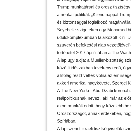
Trump munkatársai és orosz tisztségvis
amerikai politikát. „Kilenc nappal Trum
és biztonsággal foglalkozó magánválla
Seychelle-szigeteken egy Mohamed bin
üdülőkomplexumban találkozott Kirill Dm
szuverén befektetési alap vezetőjével”- 
történetet 2017 áprilisában a The Wash
A lap úgy tudja: a Mueller-bizottság s
közötti időszakban tevékenykedő, úgyn
állítólag részt vettek volna az emírség
akkori amerikai nagykövete, Szergej Kis
A The New Yorker Abu-Dzabi koronaherc
reálpolitikusnak nevezi, aki már az e
azon munkálkodott, hogy közelebb ho
Oroszországot, annak érdekében, hogy
Szíriában.
A lap szerint izraeli tisztségviselők 