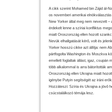
A cikk szerint Mohamed bin Zájid ál-N
os novemberi amerikai elnökválasztás
New Yorker által meg nem nevezett – a
érdekelt lenne a szíriai konfliktus me
miatt Oroszország ellen hozott szankc
Nevük elhallgatását kérő, volt és jele
Yorker hosszú cikke azt állítja: nem A
pártfogolta Washington és Moszkva közel
emellett foglaltak állást, igaz, csupá
több alkalommal is arra bátorították am
Oroszország ellen Ukrajna miatt hozo
igénybe Putyin segítségét az iráni erők 
Hozzáteszi: Szíria és Ukrajna a jövő h
csúcstalálkozó témája lesz.