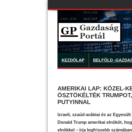
KEZDŐLAP
BELFÖLD -GAZDA
AMERIKAI LAP: KÖZEL-K
ÖSZTÖKÉLTÉK TRUMPOT,
PUTYINNAL
Izraeli, szaúd-arábiai és az Egyesül
Donald Trump amerikai elnököt, hog
elnökkel – írja legfrissebb számába