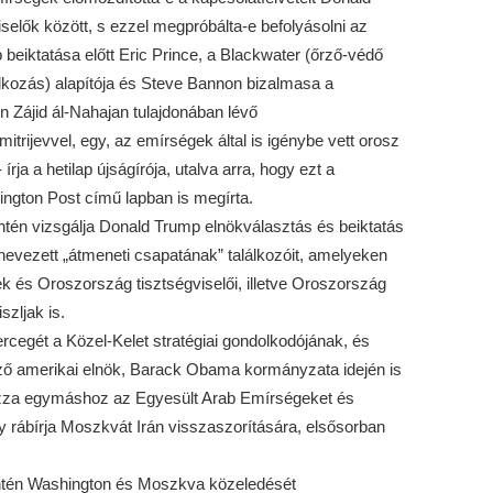
elők között, s ezzel megpróbálta-e befolyásolni az
p beiktatása előtt Eric Prince, a Blackwater (őrző-védő
lkozás) alapítója és Steve Bannon bizalmasa a
 Zájid ál-Nahajan tulajdonában lévő
itrijevvel, egy, az emírségek által is igénybe vett orosz
írja a hetilap újságírója, utalva arra, hogy ezt a
ington Post című lapban is megírta.
zintén vizsgálja Donald Trump elnökválasztás és beiktatás
evezett „átmeneti csapatának” találkozóit, amelyeken
ek és Oroszország tisztségviselői, illetve Oroszország
zljak is.
egét a Közel-Kelet stratégiai gondolkodójának, és
lőző amerikai elnök, Barack Obama kormányzata idején is
zza egymáshoz az Egyesült Arab Emírségeket és
 rábírja Moszkvát Irán visszaszorítására, elsősorban
szintén Washington és Moszkva közeledését