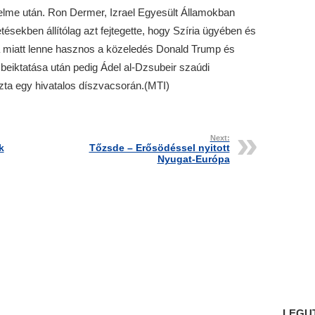
lme után. Ron Dermer, Izrael Egyesült Államokban
sekben állítólag azt fejtegette, hogy Szíria ügyében és
sa miatt lenne hasznos a közeledés Donald Trump és
beiktatása után pedig Ádel al-Dzsubeir szaúdi
zta egy hivatalos díszvacsorán.(MTI)
Next:
k
Tőzsde – Erősödéssel nyitott
Nyugat-Európa
LEGU