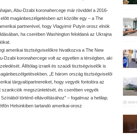
ahajan, Abu-Dzabi koronahercege már röviddel a 2016-
 előtt magánbeszélgetésben azt közölte egy – a The
merikai partnerével, hogy Vlagyimir Putyin orosz elnök
goldásában, ha cserében Washington feloldaná az Ukrajna
iókat.
nlegi amerikai tisztségviselőkre hivatkozva a The New
bu-Dzabi koronahercege volt az egyetlen a térségben, aki
edését. Állítólag izraeli és szaúdi tisztségviselők is
n magánbeszélgetésekben. „E három ország tisztségviselői
erikai tárgyalópartnereiket, hogy vegyék fontolóra az
tt szankciók megszüntetését, és cserében vegyék
Szíriából történő eltávolításához” – fogalmaz a hetilap.
2026-
étfőn Helsinkiben tartandó amerikai-orosz