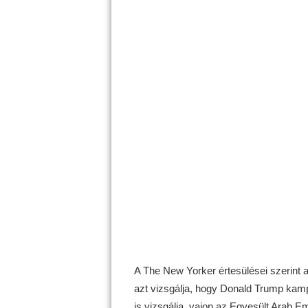
A The New Yorker értesülései szerint a
azt vizsgálja, hogy Donald Trump kamp
is vizsgálja, vajon az Egyesült Arab E