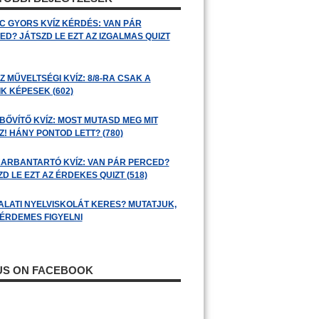
C GYORS KVÍZ KÉRDÉS: VAN PÁR
ED? JÁTSZD LE EZT AZ IZGALMAS QUIZT
 MŰVELTSÉGI KVÍZ: 8/8-RA CSAK A
K KÉPESEK (602)
BŐVÍTŐ KVÍZ: MOST MUTASD MEG MIT
! HÁNY PONTOD LETT? (780)
ARBANTARTÓ KVÍZ: VAN PÁR PERCED?
D LE EZT AZ ÉRDEKES QUIZT (518)
ALATI NYELVISKOLÁT KERES? MUTATJUK,
 ÉRDEMES FIGYELNI
 US ON FACEBOOK