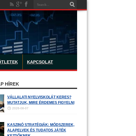
ÖTLETEK
KAPCSOLAT
P HÍREK
VÁLLALATI NYELVISKOLÁT KERES?
MUTATJUK, MIRE ÉRDEMES FIGYELNI
2026-08-07
KASZINÓ STRATÉGIÁK: MÓDSZEREK,
ALAPELVEK ÉS TUDATOS JÁTÉK
KEZDŐKNEK