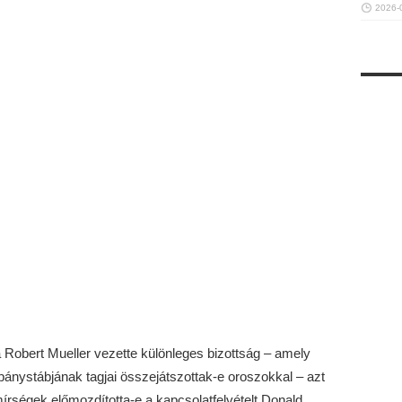
2026-
 Robert Mueller vezette különleges bizottság – amely
ánystábjának tagjai összejátszottak-e oroszokkal – azt
mírségek előmozdította-e a kapcsolatfelvételt Donald