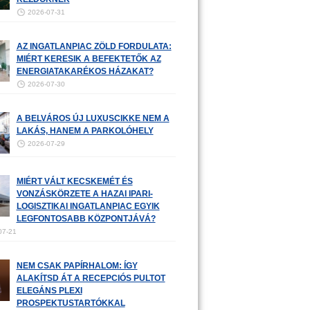
2026-07-31
AZ INGATLANPIAC ZÖLD FORDULATA:
MIÉRT KERESIK A BEFEKTETŐK AZ
ENERGIATAKARÉKOS HÁZAKAT?
2026-07-30
A BELVÁROS ÚJ LUXUSCIKKE NEM A
LAKÁS, HANEM A PARKOLÓHELY
2026-07-29
MIÉRT VÁLT KECSKEMÉT ÉS
VONZÁSKÖRZETE A HAZAI IPARI-
LOGISZTIKAI INGATLANPIAC EGYIK
LEGFONTOSABB KÖZPONTJÁVÁ?
07-21
NEM CSAK PAPÍRHALOM: ÍGY
ALAKÍTSD ÁT A RECEPCIÓS PULTOT
ELEGÁNS PLEXI
PROSPEKTUSTARTÓKKAL