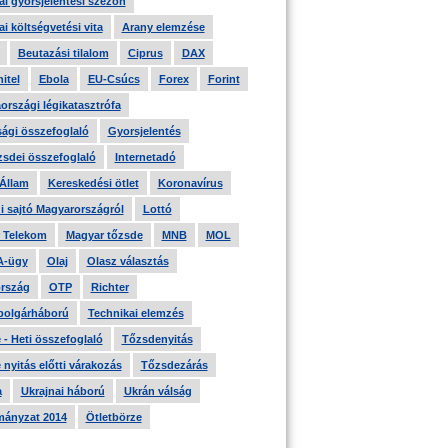
i gyorsjelentési szezon
i költségvetési vita
Arany elemzése
Beutazási tilalom
Ciprus
DAX
itel
Ebola
EU-Csúcs
Forex
Forint
országi légikatasztrófa
ági összefoglaló
Gyorsjelentés
zsdei összefoglaló
Internetadó
 Állam
Kereskedési ötlet
Koronavírus
i sajtó Magyarországról
Lottó
 Telekom
Magyar tőzsde
MNB
MOL
A-ügy
Olaj
Olasz választás
rszág
OTP
Richter
 polgárháború
Technikai elemzés
- Heti összefoglaló
Tőzsdenyitás
nyitás előtti várakozás
Tőzsdezárás
a
Ukrajnai háború
Ukrán válság
ányzat 2014
Ötletbörze