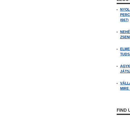
NYOL
PERC
(667)
NEHÉZ
ZSENI
ELME
TUDSZ
AGYK
JÁTSZ
VÁLL
MIRE
FIND