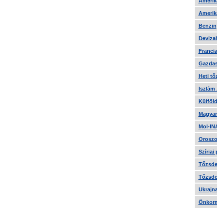
Amerika
Amerika
Benzin
Devizah
Francia
Gazdas
Heti tő
Iszlám
Külföld
Magyar
Mol-IN
Oroszo
Szíriai
Tőzsde 
Tőzsde 
Ukrajn
Önkorm