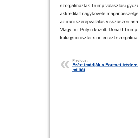
szorgalmazták Trump választási győze
akkreditált nagykövete magánbeszélgeté
az iráni szerepvállalás visszaszorítá
Vlagyimir Putyin között. Donald Trump 
külügyminiszter szintén ezt szorgalma
Previous:
Ezért imádják a Forexet trédere
milliói