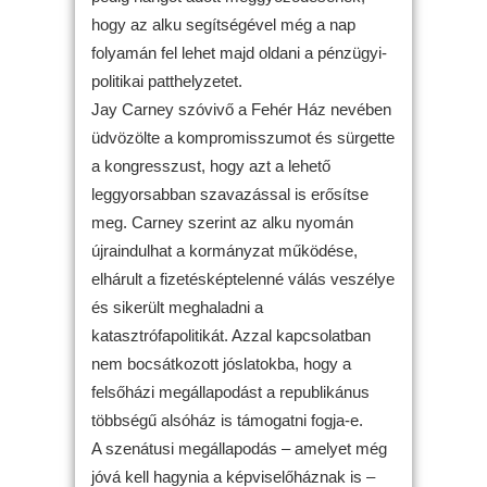
hogy az alku segítségével még a nap
folyamán fel lehet majd oldani a pénzügyi-
politikai patthelyzetet.
Jay Carney szóvivő a Fehér Ház nevében
üdvözölte a kompromisszumot és sürgette
a kongresszust, hogy azt a lehető
leggyorsabban szavazással is erősítse
meg. Carney szerint az alku nyomán
újraindulhat a kormányzat működése,
elhárult a fizetésképtelenné válás veszélye
és sikerült meghaladni a
katasztrófapolitikát. Azzal kapcsolatban
nem bocsátkozott jóslatokba, hogy a
felsőházi megállapodást a republikánus
többségű alsóház is támogatni fogja-e.
A szenátusi megállapodás – amelyet még
jóvá kell hagynia a képviselőháznak is –