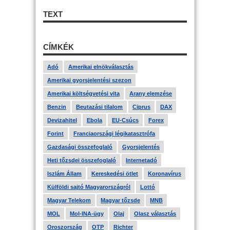
TEXT
CÍMKÉK
Adó
Amerikai elnökválasztás
Amerikai gyorsjelentési szezon
Amerikai költségvetési vita
Arany elemzése
Benzin
Beutazási tilalom
Ciprus
DAX
Devizahitel
Ebola
EU-Csúcs
Forex
Forint
Franciaországi légikatasztrófa
Gazdasági összefoglaló
Gyorsjelentés
Heti tőzsdei összefoglaló
Internetadó
Iszlám Állam
Kereskedési ötlet
Koronavírus
Külföldi sajtó Magyarországról
Lottó
Magyar Telekom
Magyar tőzsde
MNB
MOL
Mol-INA-ügy
Olaj
Olasz választás
Oroszország
OTP
Richter