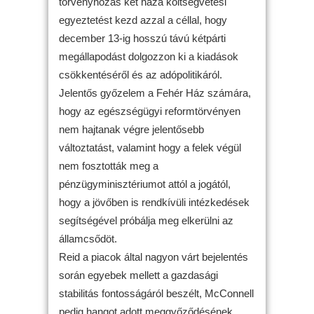
törvényhozás két háza költségvetési
egyeztetést kezd azzal a céllal, hogy
december 13-ig hosszú távú kétpárti
megállapodást dolgozzon ki a kiadások
csökkentéséről és az adópolitikáról.
Jelentős győzelem a Fehér Ház számára,
hogy az egészségügyi reformtörvényen
nem hajtanak végre jelentősebb
változtatást, valamint hogy a felek végül
nem fosztották meg a
pénzügyminisztériumot attól a jogától,
hogy a jövőben is rendkívüli intézkedések
segítségével próbálja meg elkerülni az
államcsődöt.
Reid a piacok által nagyon várt bejelentés
során egyebek mellett a gazdasági
stabilitás fontosságáról beszélt, McConnell
pedig hangot adott meggyőződésének,