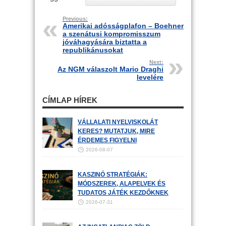
Previous:
Amerikai adósságplafon – Boehner
a szenátusi kompromisszum
jóváhagyására biztatta a
republikánusokat
Next:
Az NGM válaszolt Mario Draghi
levelére
CÍMLAP HÍREK
VÁLLALATI NYELVISKOLÁT
KERES? MUTATJUK, MIRE
ÉRDEMES FIGYELNI
2026-08-07
KASZINÓ STRATÉGIÁK:
MÓDSZEREK, ALAPELVEK ÉS
TUDATOS JÁTÉK KEZDŐKNEK
2026-07-31