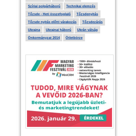
Szíriai polgárháború
Technikai elemzés
Tőzsde - Heti összefoglaló
Tőzsdenyitás
Tőzsde nyitás előtti várakozás
Tőzsdezárás
Ukrajna
Ukrajnai háború
Ukrán válság
Önkormányzat 2014
Ötletbörze