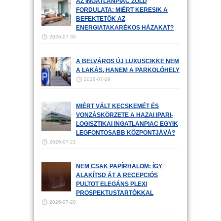
AZ INGATLANPIAC ZÖLD
FORDULATA: MIÉRT KERESIK A
BEFEKTETŐK AZ
ENERGIATAKARÉKOS HÁZAKAT?
2026-07-30
A BELVÁROS ÚJ LUXUSCIKKE NEM
A LAKÁS, HANEM A PARKOLÓHELY
2026-07-29
MIÉRT VÁLT KECSKEMÉT ÉS
VONZÁSKÖRZETE A HAZAI IPARI-
LOGISZTIKAI INGATLANPIAC EGYIK
LEGFONTOSABB KÖZPONTJÁVÁ?
2026-07-21
NEM CSAK PAPÍRHALOM: ÍGY
ALAKÍTSD ÁT A RECEPCIÓS
PULTOT ELEGÁNS PLEXI
PROSPEKTUSTARTÓKKAL
2026-07-20