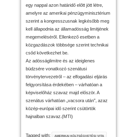
egy nappal azon határidő előtt jött létre,
amelyre az amerikai pénzügyminisztérium
szerint a kongresszusnak legkésőbb meg
kell állapodnia az államadósság limitjének
megemeléséről. Ellenkező esetben a
közgazdászok többsége szerint technikai
csőd következhet be.
Az adósságlimitre és az ideiglenes
büdzsére vonatkozó szenátusi
törvénytervezetről – az elfogadási eljárás
felgyorsítása érdekében – várhatóan a
képviselőház szavaz majd először. A
szenátus várhatóan „vacsora után”, azaz
közép-európai idő szerint csütörtök
hajnalban szavaz.(MTI)
Tagged with:
AMERIKAI KÖLTSÉGVETÉSI VITA