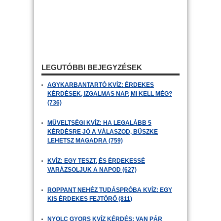
LEGUTÓBBI BEJEGYZÉSEK
AGYKARBANTARTÓ KVÍZ: ÉRDEKES
KÉRDÉSEK, IZGALMAS NAP, MI KELL MÉG?
(736)
MŰVELTSÉGI KVÍZ: HA LEGALÁBB 5
KÉRDÉSRE JÓ A VÁLASZOD, BÜSZKE
LEHETSZ MAGADRA (759)
KVÍZ: EGY TESZT, ÉS ÉRDEKESSÉ
VARÁZSOLJUK A NAPOD (627)
ROPPANT NEHÉZ TUDÁSPRÓBA KVÍZ: EGY
KIS ÉRDEKES FEJTÖRŐ (811)
NYOLC GYORS KVÍZ KÉRDÉS: VAN PÁR