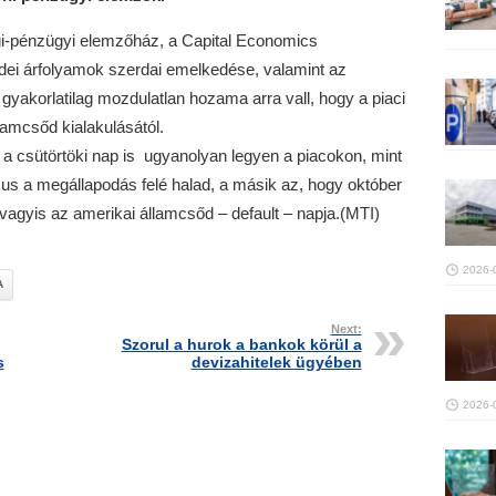
i-pénzügyi elemzőház, a Capital Economics
dei árfolyamok szerdai emelkedése, valamint az
 gyakorlatilag mozdulatlan hozama arra vall, hogy a piaci
lamcsőd kialakulásától.
y a csütörtöki nap is ugyanolyan legyen a piacokon, mint
zus a megállapodás felé halad, a másik az, hogy október
 vagyis az amerikai államcsőd – default – napja.(MTI)
2026-
A
Next:
Szorul a hurok a bankok körül a
s
devizahitelek ügyében
2026-