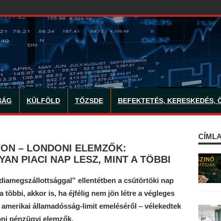
SÁG
KÜLFÖLD
TŐZSDE
BEFEKTETÉS, KERESKEDÉS, 
CÍMLA
ON – LONDONI ELEMZŐK:
N PIACI NAP LESZ, MINT A TÖBBI
iamegszállottsággal” ellentétben a csütörtöki nap
 többi, akkor is, ha éjfélig nem jön létre a végleges
merikai államadósság-limit emeléséről – vélekedtek
oni pénzügyi elemzők.