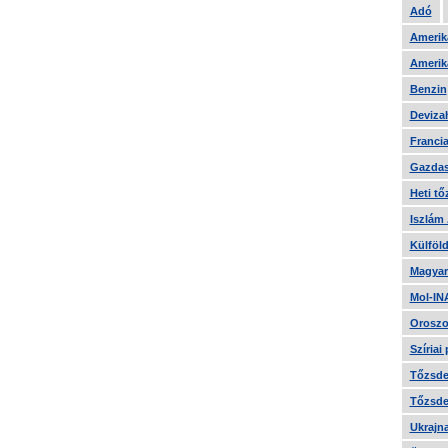
Adó
Amerika
Amerika
Benzin
Devizah
Francia
Gazdas
Heti tő
Iszlám
Külföld
Magyar
Mol-IN
Oroszo
Szíriai
Tőzsde 
Tőzsde 
Ukrajn