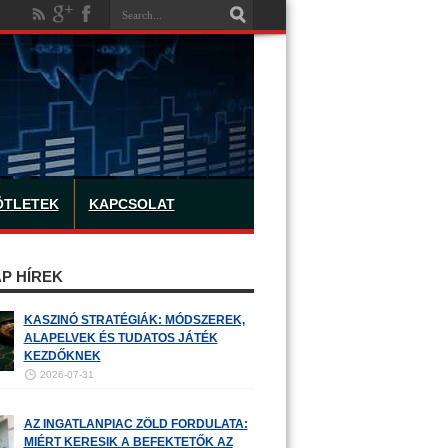
ÖTLETEK
KAPCSOLAT
P HÍREK
KASZINÓ STRATÉGIÁK: MÓDSZEREK,
ALAPELVEK ÉS TUDATOS JÁTÉK
KEZDŐKNEK
2026-07-31
AZ INGATLANPIAC ZÖLD FORDULATA:
MIÉRT KERESIK A BEFEKTETŐK AZ