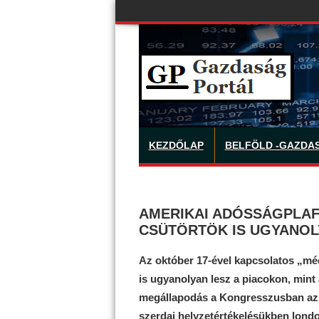
KEZDŐLAP
BELFÖLD -GAZDA
AMERIKAI ADÓSSÁGPLAF
CSÜTÖRTÖK IS UGYANOLYA
Az október 17-ével kapcsolatos „méd
is ugyanolyan lesz a piacokon, mint a
megállapodás a Kongresszusban az a
szerdai helyzetértékelésükben lond