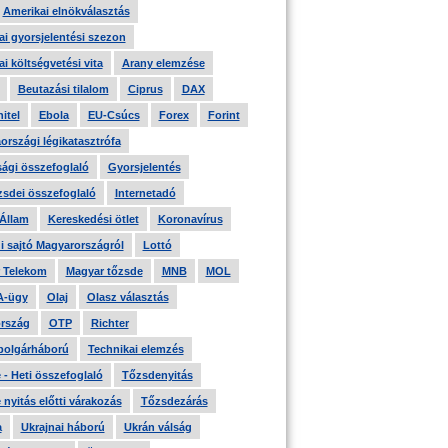
Amerikai elnökválasztás
i gyorsjelentési szezon
i költségvetési vita
Arany elemzése
Beutazási tilalom
Ciprus
DAX
itel
Ebola
EU-Csúcs
Forex
Forint
országi légikatasztrófa
ági összefoglaló
Gyorsjelentés
zsdei összefoglaló
Internetadó
 Állam
Kereskedési ötlet
Koronavírus
i sajtó Magyarországról
Lottó
 Telekom
Magyar tőzsde
MNB
MOL
A-ügy
Olaj
Olasz választás
rszág
OTP
Richter
 polgárháború
Technikai elemzés
- Heti összefoglaló
Tőzsdenyitás
nyitás előtti várakozás
Tőzsdezárás
a
Ukrajnai háború
Ukrán válság