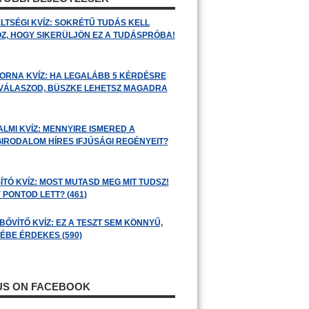
LTSÉGI KVÍZ: SOKRÉTŰ TUDÁS KELL
Z, HOGY SIKERÜLJÖN EZ A TUDÁSPRÓBA!
ORNA KVÍZ: HA LEGALÁBB 5 KÉRDÉSRE
 VÁLASZOD, BÜSZKE LEHETSZ MAGADRA
ALMI KVÍZ: MENNYIRE ISMERED A
GIRODALOM HÍRES IFJÚSÁGI REGÉNYEIT?
ÍTÓ KVÍZ: MOST MUTASD MEG MIT TUDSZ!
 PONTOD LETT? (461)
BŐVÍTŐ KVÍZ: EZ A TESZT SEM KÖNNYŰ,
ÉBE ÉRDEKES (590)
 US ON FACEBOOK