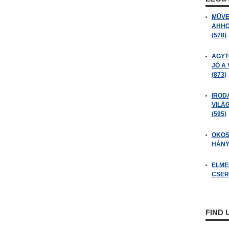
MŰVE
AHHO
(578)
AGYT
JÓ A
(873)
IROD
VILÁ
(595)
OKOS
HÁNY
ELME
CSER
FIND