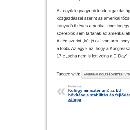
Az egyik legnagyobb londoni gazdaság
közgazdászai szerint az amerikai tőzs
irányadó tízéves amerikai kincstárjegy
szereplők sem tartanak az amerikai ál
A cég szerint „két jó ok” van arra, hog
a többi. Az egyik az, hogy a Kongress
17-e „soha nem is lett volna a D-Day”,
Tagged with:
AMERIKAI KÖLTSÉGVETÉSI VIT
Previous:
Külügyminisztérium: az EU
bővítése a stabilitás és fejlődé
záloga