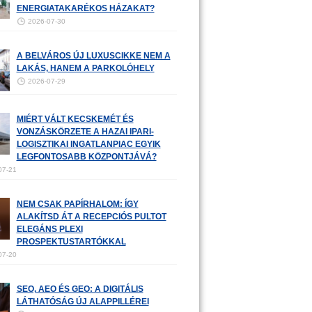
ENERGIATAKARÉKOS HÁZAKAT?
2026-07-30
A BELVÁROS ÚJ LUXUSCIKKE NEM A
LAKÁS, HANEM A PARKOLÓHELY
2026-07-29
MIÉRT VÁLT KECSKEMÉT ÉS
VONZÁSKÖRZETE A HAZAI IPARI-
LOGISZTIKAI INGATLANPIAC EGYIK
LEGFONTOSABB KÖZPONTJÁVÁ?
07-21
NEM CSAK PAPÍRHALOM: ÍGY
ALAKÍTSD ÁT A RECEPCIÓS PULTOT
ELEGÁNS PLEXI
PROSPEKTUSTARTÓKKAL
07-20
SEO, AEO ÉS GEO: A DIGITÁLIS
LÁTHATÓSÁG ÚJ ALAPPILLÉREI