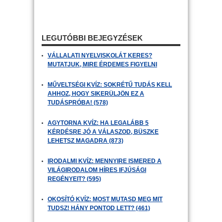
LEGUTÓBBI BEJEGYZÉSEK
VÁLLALATI NYELVISKOLÁT KERES?
MUTATJUK, MIRE ÉRDEMES FIGYELNI
MŰVELTSÉGI KVÍZ: SOKRÉTŰ TUDÁS KELL
AHHOZ, HOGY SIKERÜLJÖN EZ A
TUDÁSPRÓBA! (578)
AGYTORNA KVÍZ: HA LEGALÁBB 5
KÉRDÉSRE JÓ A VÁLASZOD, BÜSZKE
LEHETSZ MAGADRA (873)
IRODALMI KVÍZ: MENNYIRE ISMERED A
VILÁGIRODALOM HÍRES IFJÚSÁGI
REGÉNYEIT? (595)
OKOSÍTÓ KVÍZ: MOST MUTASD MEG MIT
TUDSZ! HÁNY PONTOD LETT? (461)