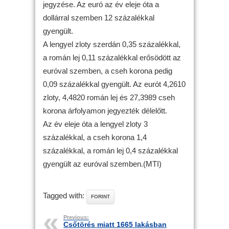
jegyzése. Az euró az év eleje óta a
dollárral szemben 12 százalékkal
gyengült.
A lengyel zloty szerdán 0,35 százalékkal,
a román lej 0,11 százalékkal erősödött az
euróval szemben, a cseh korona pedig
0,09 százalékkal gyengült. Az eurót 4,2610
zloty, 4,4820 román lej és 27,3989 cseh
korona árfolyamon jegyezték délelőtt.
Az év eleje óta a lengyel zloty 3
százalékkal, a cseh korona 1,4
százalékkal, a román lej 0,4 százalékkal
gyengült az euróval szemben.(MTI)
Tagged with:
FORINT
Previous:
Csőtörés miatt 1665 lakásban