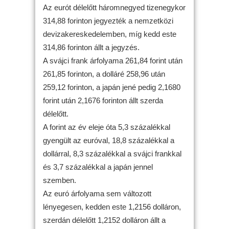
Az eurót délelőtt háromnegyed tizenegykor
314,88 forinton jegyezték a nemzetközi
devizakereskedelemben, míg kedd este
314,86 forinton állt a jegyzés.
A svájci frank árfolyama 261,84 forint után
261,85 forinton, a dolláré 258,96 után
259,12 forinton, a japán jené pedig 2,1680
forint után 2,1676 forinton állt szerda
délelőtt.
A forint az év eleje óta 5,3 százalékkal
gyengült az euróval, 18,8 százalékkal a
dollárral, 8,3 százalékkal a svájci frankkal
és 3,7 százalékkal a japán jennel
szemben.
Az euró árfolyama sem változott
lényegesen, kedden este 1,2156 dolláron,
szerdán délelőtt 1,2152 dolláron állt a