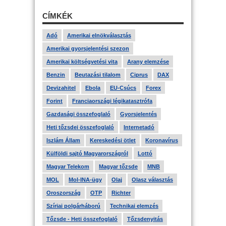
CÍMKÉK
Adó
Amerikai elnökválasztás
Amerikai gyorsjelentési szezon
Amerikai költségvetési vita
Arany elemzése
Benzin
Beutazási tilalom
Ciprus
DAX
Devizahitel
Ebola
EU-Csúcs
Forex
Forint
Franciaországi légikatasztrófa
Gazdasági összefoglaló
Gyorsjelentés
Heti tőzsdei összefoglaló
Internetadó
Iszlám Állam
Kereskedési ötlet
Koronavírus
Külföldi sajtó Magyarországról
Lottó
Magyar Telekom
Magyar tőzsde
MNB
MOL
Mol-INA-ügy
Olaj
Olasz választás
Oroszország
OTP
Richter
Szíriai polgárháború
Technikai elemzés
Tőzsde - Heti összefoglaló
Tőzsdenyitás