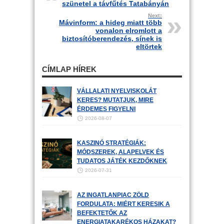
szünetel a távfűtés Tatabányán
Next:
Mávinform: a hideg miatt több
vonalon elromlott a
biztosítóberendezés, sínek is
eltörtek
CÍMLAP HÍREK
VÁLLALATI NYELVISKOLÁT
KERES? MUTATJUK, MIRE
ÉRDEMES FIGYELNI
2026-08-07
KASZINÓ STRATÉGIÁK:
MÓDSZEREK, ALAPELVEK ÉS
TUDATOS JÁTÉK KEZDŐKNEK
2026-07-31
AZ INGATLANPIAC ZÖLD
FORDULATA: MIÉRT KERESIK A
BEFEKTETŐK AZ
ENERGIATAKARÉKOS HÁZAKAT?