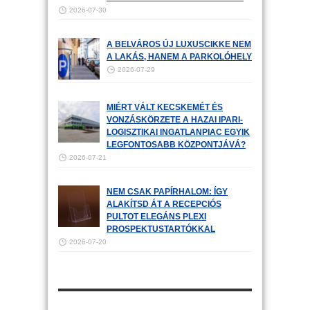
2026-07-30
A BELVÁROS ÚJ LUXUSCIKKE NEM
A LAKÁS, HANEM A PARKOLÓHELY
2026-07-29
MIÉRT VÁLT KECSKEMÉT ÉS
VONZÁSKÖRZETE A HAZAI IPARI-
LOGISZTIKAI INGATLANPIAC EGYIK
LEGFONTOSABB KÖZPONTJÁVÁ?
2026-07-21
NEM CSAK PAPÍRHALOM: ÍGY
ALAKÍTSD ÁT A RECEPCIÓS
PULTOT ELEGÁNS PLEXI
PROSPEKTUSTARTÓKKAL
2026-07-20