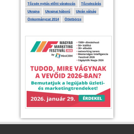
Tőzsde nyitás előtti várakozás
Tőzsdezárás
Ukrajna
Ukrajnai háború
Ukrán válság
Önkormányzat 2014
Ötletbörze