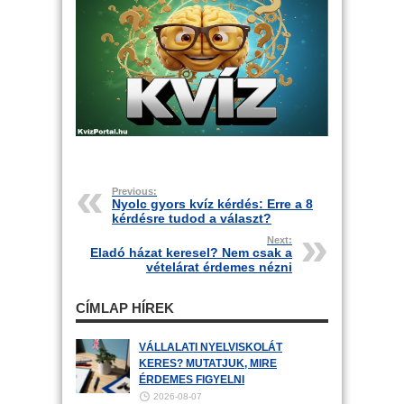
Previous:
Nyolc gyors kvíz kérdés: Erre a 8
kérdésre tudod a választ?
Next:
Eladó házat keresel? Nem csak a
vételárat érdemes nézni
CÍMLAP HÍREK
VÁLLALATI NYELVISKOLÁT
KERES? MUTATJUK, MIRE
ÉRDEMES FIGYELNI
2026-08-07