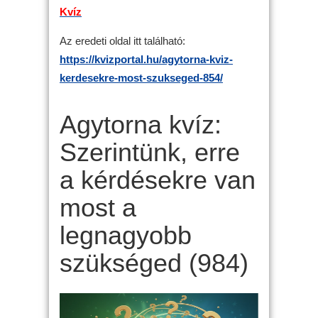
Kvíz
Az eredeti oldal itt található:
https://kvizportal.hu/agytorna-kviz-
kerdesekre-most-szukseged-854/
Agytorna kvíz:
Szerintünk, erre
a kérdésekre van
most a
legnagyobb
szükséged (984)