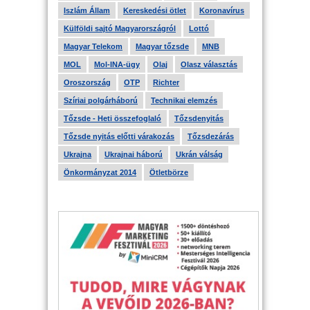
Iszlám Állam
Kereskedési ötlet
Koronavírus
Külföldi sajtó Magyarországról
Lottó
Magyar Telekom
Magyar tőzsde
MNB
MOL
Mol-INA-ügy
Olaj
Olasz választás
Oroszország
OTP
Richter
Szíriai polgárháború
Technikai elemzés
Tőzsde - Heti összefoglaló
Tőzsdenyitás
Tőzsde nyitás előtti várakozás
Tőzsdezárás
Ukrajna
Ukrajnai háború
Ukrán válság
Önkormányzat 2014
Ötletbörze