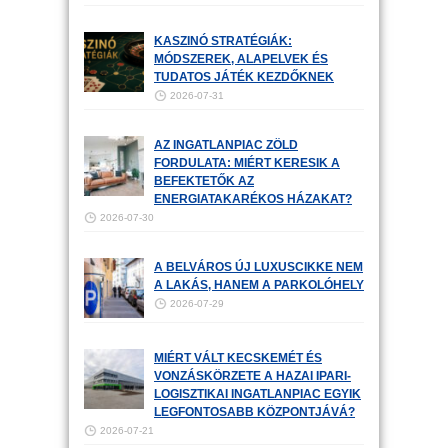
KASZINÓ STRATÉGIÁK:
MÓDSZEREK, ALAPELVEK ÉS
TUDATOS JÁTÉK KEZDŐKNEK
2026-07-31
AZ INGATLANPIAC ZÖLD
FORDULATA: MIÉRT KERESIK A
BEFEKTETŐK AZ
ENERGIATAKARÉKOS HÁZAKAT?
2026-07-30
A BELVÁROS ÚJ LUXUSCIKKE NEM
A LAKÁS, HANEM A PARKOLÓHELY
2026-07-29
MIÉRT VÁLT KECSKEMÉT ÉS
VONZÁSKÖRZETE A HAZAI IPARI-
LOGISZTIKAI INGATLANPIAC EGYIK
LEGFONTOSABB KÖZPONTJÁVÁ?
2026-07-21