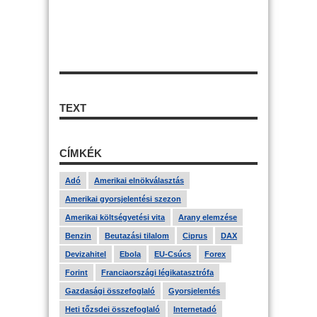
TEXT
CÍMKÉK
Adó
Amerikai elnökválasztás
Amerikai gyorsjelentési szezon
Amerikai költségvetési vita
Arany elemzése
Benzin
Beutazási tilalom
Ciprus
DAX
Devizahitel
Ebola
EU-Csúcs
Forex
Forint
Franciaországi légikatasztrófa
Gazdasági összefoglaló
Gyorsjelentés
Heti tőzsdei összefoglaló
Internetadó