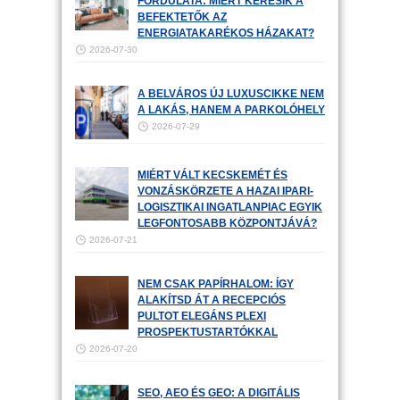
FORDULATA: MIÉRT KERESIK A
BEFEKTETŐK AZ
ENERGIATAKARÉKOS HÁZAKAT?
2026-07-30
A BELVÁROS ÚJ LUXUSCIKKE NEM
A LAKÁS, HANEM A PARKOLÓHELY
2026-07-29
MIÉRT VÁLT KECSKEMÉT ÉS
VONZÁSKÖRZETE A HAZAI IPARI-
LOGISZTIKAI INGATLANPIAC EGYIK
LEGFONTOSABB KÖZPONTJÁVÁ?
2026-07-21
NEM CSAK PAPÍRHALOM: ÍGY
ALAKÍTSD ÁT A RECEPCIÓS
PULTOT ELEGÁNS PLEXI
PROSPEKTUSTARTÓKKAL
2026-07-20
SEO, AEO ÉS GEO: A DIGITÁLIS