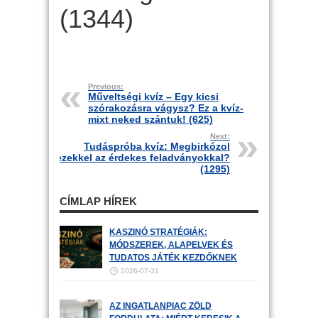
(1344)
Previous:
Műveltségi kvíz – Egy kicsi
szórakozásra vágysz? Ez a kvíz-
mixt neked szántuk! (625)
Next:
Tudáspróba kvíz: Megbirkózol
ezekkel az érdekes feladványokkal?
(1295)
CÍMLAP HÍREK
KASZINÓ STRATÉGIÁK:
MÓDSZEREK, ALAPELVEK ÉS
TUDATOS JÁTÉK KEZDŐKNEK
2026-07-31
AZ INGATLANPIAC ZÖLD