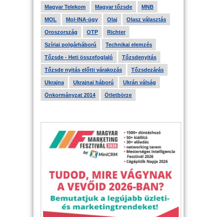
Magyar Telekom
Magyar tőzsde
MNB
MOL
Mol-INA-ügy
Olaj
Olasz választás
Oroszország
OTP
Richter
Szíriai polgárháború
Technikai elemzés
Tőzsde - Heti összefoglaló
Tőzsdenyitás
Tőzsde nyitás előtti várakozás
Tőzsdezárás
Ukrajna
Ukrajnai háború
Ukrán válság
Önkormányzat 2014
Ötletbörze