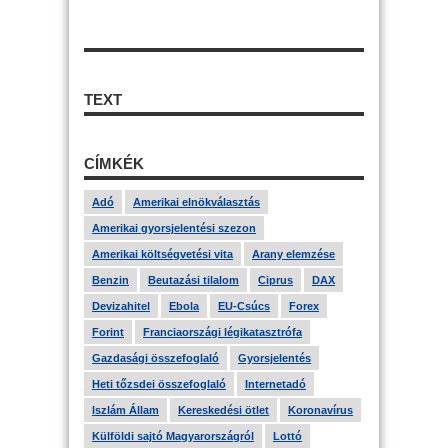
TEXT
CÍMKÉK
Adó
Amerikai elnökválasztás
Amerikai gyorsjelentési szezon
Amerikai költségvetési vita
Arany elemzése
Benzin
Beutazási tilalom
Ciprus
DAX
Devizahitel
Ebola
EU-Csúcs
Forex
Forint
Franciaországi légikatasztrófa
Gazdasági összefoglaló
Gyorsjelentés
Heti tőzsdei összefoglaló
Internetadó
Iszlám Állam
Kereskedési ötlet
Koronavírus
Külföldi sajtó Magyarországról
Lottó