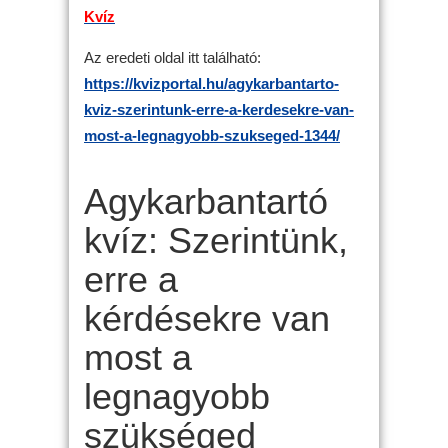
Kvíz
Az eredeti oldal itt található:
https://kvizportal.hu/agykarbantarto-
kviz-szerintunk-erre-a-kerdesekre-van-
most-a-legnagyobb-szukseged-1344/
Agykarbantartó
kvíz: Szerintünk,
erre a
kérdésekre van
most a
legnagyobb
szükséged